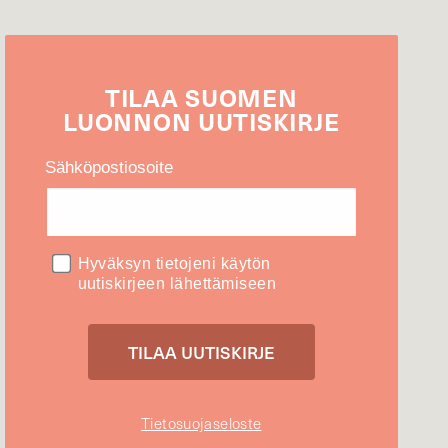
TILAA
SUOMEN
LUONNON
UUTIS­KIRJE
Sähköpostiosoite
Hyväksyn tietojeni käytön
uutiskirjeen lähettämiseen
Tietosuojaseloste