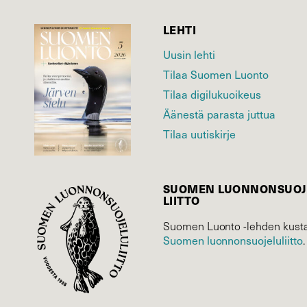
LEHTI
Uusin lehti
Tilaa Suomen Luonto
Tilaa digilukuoikeus
Äänestä parasta juttua
Tilaa uutiskirje
SUOMEN LUONNON­SUOJ
LIITTO
Suomen Luonto -lehden kusta
Suomen luonnonsuojelu­liitto
.