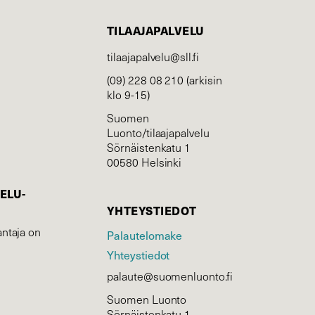
TILAAJAPALVELU
tilaajapalvelu@sll.fi
(09) 228 08 210 (arkisin
klo 9-15)
Suomen
Luonto/tilaajapalvelu
Sörnäistenkatu 1
00580 Helsinki
ELU­
YHTEYSTIEDOT
ntaja on
Palautelomake
Yhteystiedot
palaute@suomenluonto.fi
Suomen Luonto
Sörnäistenkatu 1