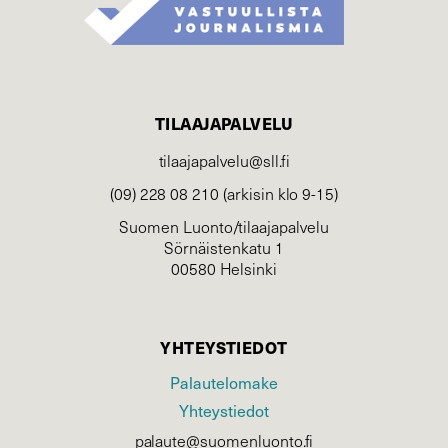
TILAAJAPALVELU
tilaajapalvelu@sll.fi
(09) 228 08 210 (arkisin klo 9-15)
Suomen Luonto/tilaajapalvelu
Sörnäistenkatu 1
00580 Helsinki
YHTEYSTIEDOT
Palautelomake
Yhteystiedot
palaute@suomenluonto.fi