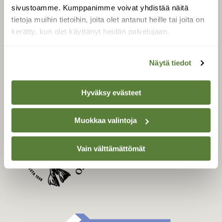
Uusin lehti
sivustoamme. Kumppanimme voivat yhdistää näitä
Tilaa Suomen Luonto
tietoja muihin tietoihin, joita olet antanut heille tai joita on
Tilaa digilukuoikeus
kerätty, kun olet käyttänyt heidän palvelujaan.
Äänestä parasta juttua
Tilaa uutiskirje
Näytä tiedot
Hyväksy evästeet
SUOMEN LUONNON­
SUOJELU­LIITTO
Muokkaa valintoja
Suomen Luonto -lehden
Suomen
kustantaja on
Vain välttämättömät
luonnonsuojelu­liitto
.