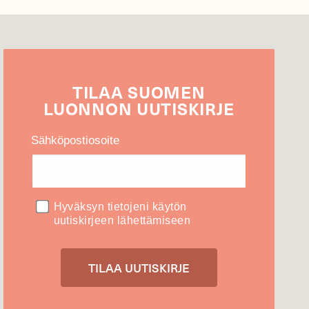
TILAA
SUOMEN
LUONNON
UUTIS­KIRJE
Sähköpostiosoite
Hyväksyn tietojeni käytön
uutiskirjeen lähettämiseen