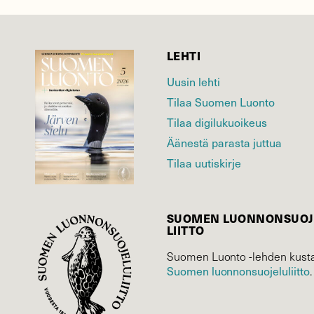
LEHTI
Uusin lehti
Tilaa Suomen Luonto
Tilaa digilukuoikeus
Äänestä parasta juttua
Tilaa uutiskirje
SUOMEN LUONNON­SUOJ
LIITTO
Suomen Luonto -lehden kusta
Suomen luonnonsuojelu­liitto
.