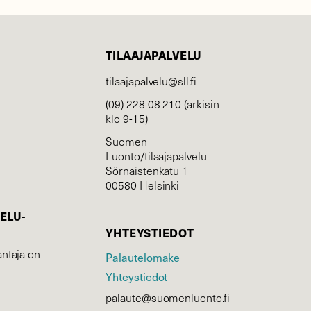
TILAAJAPALVELU
tilaajapalvelu@sll.fi
(09) 228 08 210 (arkisin
klo 9-15)
Suomen
Luonto/tilaajapalvelu
Sörnäistenkatu 1
00580 Helsinki
ELU­
YHTEYSTIEDOT
ntaja on
Palautelomake
Yhteystiedot
palaute@suomenluonto.fi