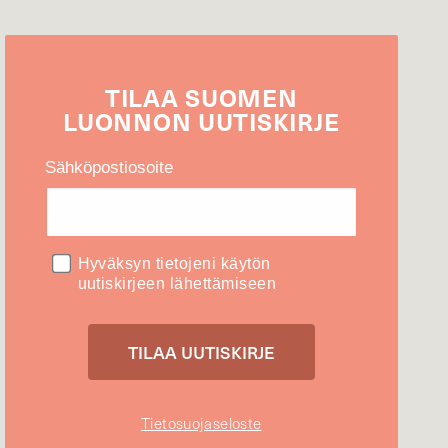
TILAA
SUOMEN
LUONNON
UUTIS­KIRJE
Sähköpostiosoite
Hyväksyn tietojeni käytön
uutiskirjeen lähettämiseen
Tietosuojaseloste