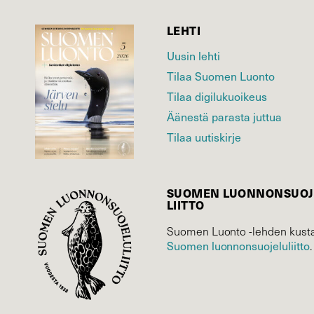
LEHTI
Uusin lehti
Tilaa Suomen Luonto
Tilaa digilukuoikeus
Äänestä parasta juttua
Tilaa uutiskirje
SUOMEN LUONNON­SUOJ
LIITTO
Suomen Luonto -lehden kusta
Suomen luonnonsuojelu­liitto
.