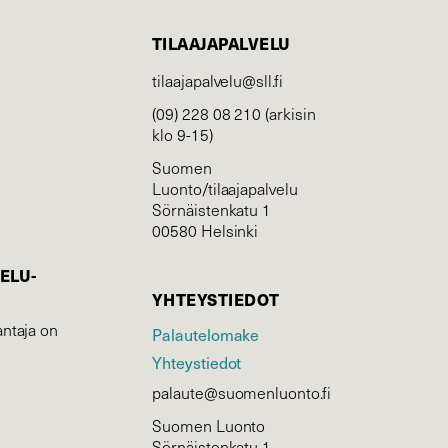
TILAAJAPALVELU
tilaajapalvelu@sll.fi
(09) 228 08 210 (arkisin
klo 9-15)
Suomen
Luonto/tilaajapalvelu
Sörnäistenkatu 1
00580 Helsinki
ELU­
YHTEYSTIEDOT
ntaja on
Palautelomake
Yhteystiedot
palaute@suomenluonto.fi
Suomen Luonto
Sörnäistenkatu 1