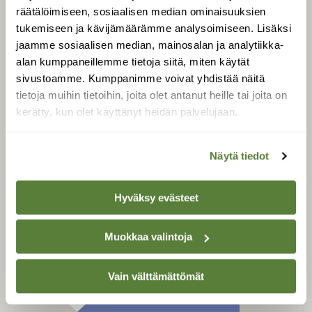
Tilaa digilukuoikeus
räätälöimiseen, sosiaalisen median ominaisuuksien
Äänestä parasta juttua
tukemiseen ja kävijämäärämme analysoimiseen. Lisäksi
jaamme sosiaalisen median, mainosalan ja analytiikka-
Tilaa uutiskirje
alan kumppaneillemme tietoja siitä, miten käytät
sivustoamme. Kumppanimme voivat yhdistää näitä
tietoja muihin tietoihin, joita olet antanut heille tai joita on
kerätty, kun olet käyttänyt heidän palvelujaan.
SUOMEN LUONNON­
SUOJELU­LIITTO
Suomen Luonto -lehden
Näytä tiedot
Suomen
kustantaja on
luonnonsuojelu­liitto
.
Hyväksy evästeet
Muokkaa valintoja
Vain välttämättömät