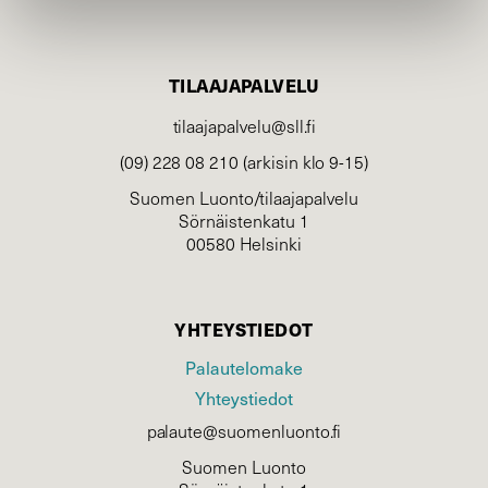
TILAAJAPALVELU
tilaajapalvelu@sll.fi
(09) 228 08 210 (arkisin klo 9-15)
Suomen Luonto/tilaajapalvelu
Sörnäistenkatu 1
00580 Helsinki
YHTEYSTIEDOT
Palautelomake
Yhteystiedot
palaute@suomenluonto.fi
Suomen Luonto