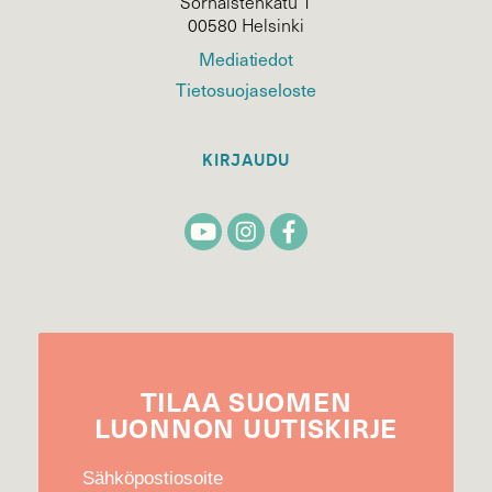
Sörnäistenkatu 1
00580 Helsinki
Mediatiedot
Tietosuojaseloste
KIRJAUDU
TILAA
SUOMEN
LUONNON
UUTIS­KIRJE
Sähköpostiosoite