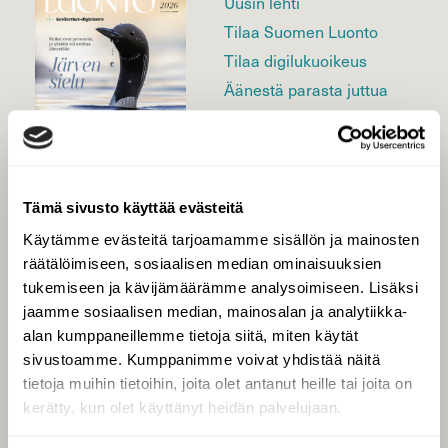
Uusin lehti
Tilaa Suomen Luonto
Tilaa digilukuoikeus
Äänestä parasta juttua
Tilaa uutiskirje
Tämä sivusto käyttää evästeitä
SUOMEN LUONNON­
SUOJELU­LIITTO
Käytämme evästeitä tarjoamamme sisällön ja mainosten
räätälöimiseen, sosiaalisen median ominaisuuksien
Suomen Luonto -lehden
Suomen
kustantaja on
tukemiseen ja kävijämäärämme analysoimiseen. Lisäksi
luonnonsuojelu­liitto
.
jaamme sosiaalisen median, mainosalan ja analytiikka-
alan kumppaneillemme tietoja siitä, miten käytät
sivustoamme. Kumppanimme voivat yhdistää näitä
tietoja muihin tietoihin, joita olet antanut heille tai joita on
kerätty, kun olet käyttänyt heidän palvelujaan.