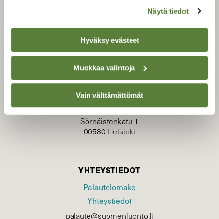
Näytä tiedot
Hyväksy evästeet
TILAAJAPALVELU
Muokkaa valintoja
tilaajapalvelu@sll.fi
(09) 228 08 210 (arkisin klo 9-15)
Vain välttämättömät
Suomen Luonto/tilaajapalvelu
Sörnäistenkatu 1
00580 Helsinki
YHTEYSTIEDOT
Palautelomake
Yhteystiedot
palaute@suomenluonto.fi