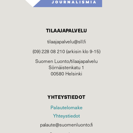
TILAAJAPALVELU
tilaajapalvelu@sll.fi
(09) 228 08 210 (arkisin klo 9-15)
Suomen Luonto/tilaajapalvelu
Sörnäistenkatu 1
00580 Helsinki
YHTEYSTIEDOT
Palautelomake
Yhteystiedot
palaute@suomenluonto.fi