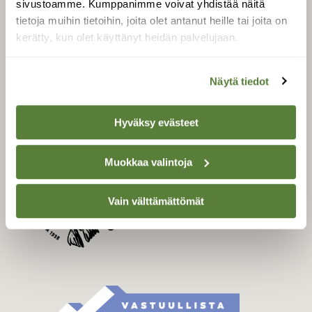
sivustoamme. Kumppanimme voivat yhdistää näitä
Tilaa Suomen Luonto
tietoja muihin tietoihin, joita olet antanut heille tai joita on
Tilaa digilukuoikeus
kerätty, kun olet käyttänyt heidän palvelujaan.
Äänestä parasta juttua
Tilaa uutiskirje
Näytä tiedot
Hyväksy evästeet
SUOMEN LUONNON­
SUOJELU­LIITTO
Muokkaa valintoja
Suomen Luonto -lehden
Suomen
kustantaja on
luonnonsuojelu­liitto
.
Vain välttämättömät