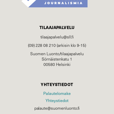
TILAAJAPALVELU
tilaajapalvelu@sll.fi
(09) 228 08 210 (arkisin klo 9-15)
Suomen Luonto/tilaajapalvelu
Sörnäistenkatu 1
00580 Helsinki
YHTEYSTIEDOT
Palautelomake
Yhteystiedot
palaute@suomenluonto.fi