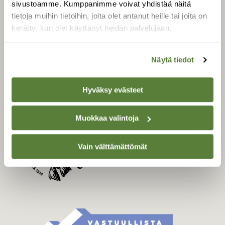
sivustoamme. Kumppanimme voivat yhdistää näitä
Tilaa Suomen Luonto
tietoja muihin tietoihin, joita olet antanut heille tai joita on
Tilaa digilukuoikeus
kerätty, kun olet käyttänyt heidän palvelujaan.
Äänestä parasta juttua
Tilaa uutiskirje
Näytä tiedot
Hyväksy evästeet
SUOMEN LUONNON­
SUOJELU­LIITTO
Muokkaa valintoja
Suomen Luonto -lehden
Suomen
kustantaja on
luonnonsuojelu­liitto
.
Vain välttämättömät