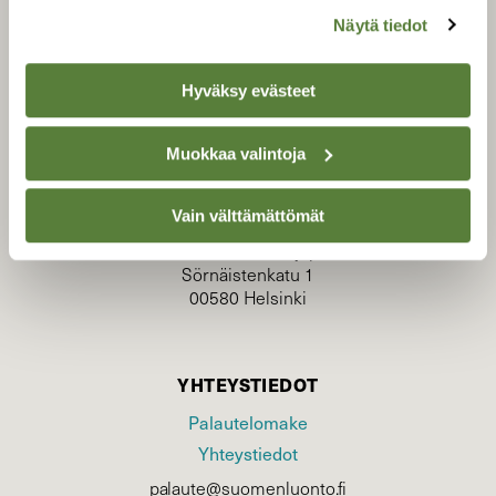
Näytä tiedot
Hyväksy evästeet
TILAAJAPALVELU
Muokkaa valintoja
tilaajapalvelu@sll.fi
(09) 228 08 210 (arkisin klo 9-15)
Vain välttämättömät
Suomen Luonto/tilaajapalvelu
Sörnäistenkatu 1
00580 Helsinki
YHTEYSTIEDOT
Palautelomake
Yhteystiedot
palaute@suomenluonto.fi