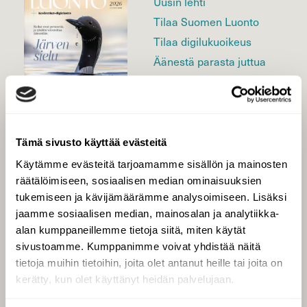
Uusin lehti
Tilaa Suomen Luonto
Tilaa digilukuoikeus
Äänestä parasta juttua
Tilaa uutiskirje
Tämä sivusto käyttää evästeitä
SUOMEN LUONNON­
SUOJELU­LIITTO
Käytämme evästeitä tarjoamamme sisällön ja mainosten
räätälöimiseen, sosiaalisen median ominaisuuksien
Suomen Luonto -lehden
kustantaja on
Suomen
tukemiseen ja kävijämäärämme analysoimiseen. Lisäksi
luonnonsuojelu­liitto
.
jaamme sosiaalisen median, mainosalan ja analytiikka-
alan kumppaneillemme tietoja siitä, miten käytät
sivustoamme. Kumppanimme voivat yhdistää näitä
tietoja muihin tietoihin, joita olet antanut heille tai joita on
kerätty, kun olet käyttänyt heidän palvelujaan.