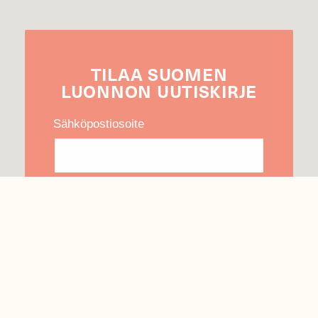
TILAA
SUOMEN
LUONNON
UUTIS­KIRJE
Sähköpostiosoite
Hyväksyn tietojeni käytön uutiskirjeen
lähettämiseen
Tietosuojaseloste