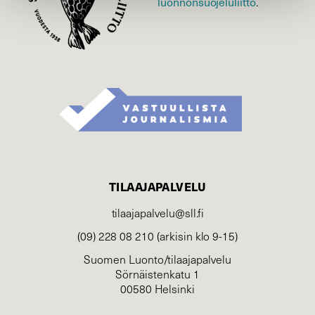
luonnonsuojelu­liitto
.
TILAAJAPALVELU
tilaajapalvelu@sll.fi
(09) 228 08 210 (arkisin klo 9-15)
Suomen Luonto/tilaajapalvelu
Sörnäistenkatu 1
00580 Helsinki