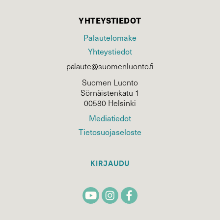
YHTEYSTIEDOT
Palautelomake
Yhteystiedot
palaute@suomenluonto.fi
Suomen Luonto
Sörnäistenkatu 1
00580 Helsinki
Mediatiedot
Tietosuojaseloste
KIRJAUDU