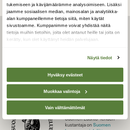
tukemiseen ja kävijämäärämme analysoimiseen. Lisäksi
jaamme sosiaalisen median, mainosalan ja analytiikka-
alan kumppaneillemme tietoja siitä, miten käytät
sivustoamme. Kumppanimme voivat yhdistää näitä
LEHTI
tietoja muihin tietoihin, joita olet antanut heille tai joita on
kerätty, kun olet käyttänyt heidän palvelujaan.
Uusin lehti
Tilaa Suomen Luonto
Tilaa digilukuoikeus
Näytä tiedot
Äänestä parasta juttua
Tilaa uutiskirje
Hyväksy evästeet
Muokkaa valintoja
SUOMEN LUONNON­
SUOJELU­LIITTO
Vain välttämättömät
Suomen Luonto -lehden
Suomen
kustantaja on