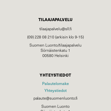
TILAAJAPALVELU
tilaajapalvelu@sll.fi
(09) 228 08 210 (arkisin klo 9-15)
Suomen Luonto/tilaajapalvelu
Sörnäistenkatu 1
00580 Helsinki
YHTEYSTIEDOT
Palautelomake
Yhteystiedot
palaute@suomenluonto.fi
Suomen Luonto