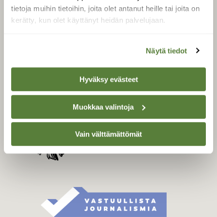
Tilaa digilukuoikeus
tietoja muihin tietoihin, joita olet antanut heille tai joita on
kerätty, kun olet käyttänyt heidän palvelujaan.
Äänestä parasta juttua
Tilaa uutiskirje
Näytä tiedot
Hyväksy evästeet
SUOMEN LUONNON­
SUOJELU­LIITTO
Suomen Luonto -lehden
Muokkaa valintoja
kustantaja on
Suomen
luonnonsuojelu­liitto
.
Vain välttämättömät