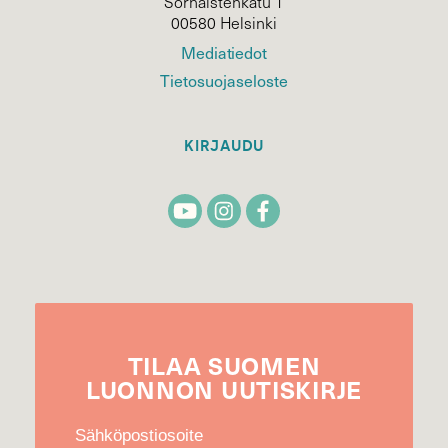
Sörnäistenkatu 1
00580 Helsinki
Mediatiedot
Tietosuojaseloste
KIRJAUDU
TILAA
SUOMEN
LUONNON
UUTIS­KIRJE
Sähköpostiosoite