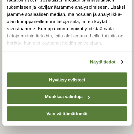
Äänestä parasta juttua
tukemiseen ja kävijämäärämme analysoimiseen. Lisäksi
Tilaa uutiskirje
jaamme sosiaalisen median, mainosalan ja analytiikka-
alan kumppaneillemme tietoja siitä, miten käytät
sivustoamme. Kumppanimme voivat yhdistää näitä
tietoja muihin tietoihin, joita olet antanut heille tai joita on
SUOMEN LUONNON­
kerätty, kun olet käyttänyt heidän palvelujaan.
SUOJELU­LIITTO
Suomen Luonto -lehden
Suomen
kustantaja on
Näytä tiedot
luonnonsuojelu­liitto
.
Hyväksy evästeet
Muokkaa valintoja
Vain välttämättömät