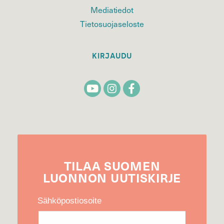
Mediatiedot
Tietosuojaseloste
KIRJAUDU
TILAA
SUOMEN
LUONNON
UUTIS­KIRJE
Sähköpostiosoite