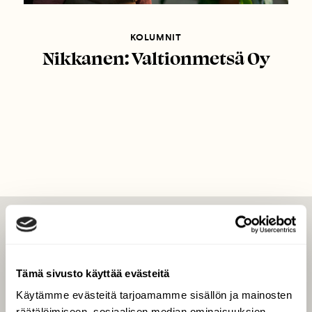
KOLUMNIT
Nikkanen: Valtionmetsä Oy
LEHTI
Uusin lehti
Tämä sivusto käyttää evästeitä
Tilaa Suomen Luonto
Käytämme evästeitä tarjoamamme sisällön ja mainosten
Tilaa digilukuoikeus
räätälöimiseen, sosiaalisen median ominaisuuksien