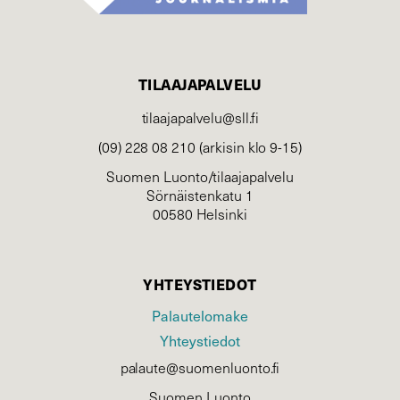
TILAAJAPALVELU
tilaajapalvelu@sll.fi
(09) 228 08 210 (arkisin klo 9-15)
Suomen Luonto/tilaajapalvelu
Sörnäistenkatu 1
00580 Helsinki
YHTEYSTIEDOT
Palautelomake
Yhteystiedot
palaute@suomenluonto.fi
Suomen Luonto