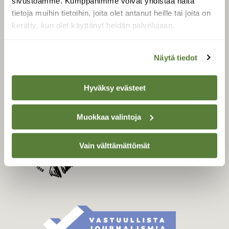
Tilaa Suomen Luonto
sivustoamme. Kumppanimme voivat yhdistää näitä
tietoja muihin tietoihin, joita olet antanut heille tai joita on
Tilaa digilukuoikeus
kerätty, kun olet käyttänyt heidän palvelujaan.
Äänestä parasta juttua
Tilaa uutiskirje
Näytä tiedot
Hyväksy evästeet
SUOMEN LUONNON­
SUOJELU­LIITTO
Muokkaa valintoja
Suomen Luonto -lehden
Suomen
kustantaja on
luonnonsuojelu­liitto
.
Vain välttämättömät