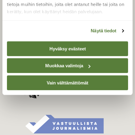
Tilaa digilukuoikeus
tietoja muihin tietoihin, joita olet antanut heille tai joita on
Äänestä parasta juttua
kerätty, kun olet käyttänyt heidän palvelujaan.
Tilaa uutiskirje
Näytä tiedot
SUOMEN LUONNON­
Hyväksy evästeet
SUOJELU­LIITTO
Suomen Luonto -lehden
Muokkaa valintoja
Suomen
kustantaja on
luonnonsuojelu­liitto
.
Vain välttämättömät