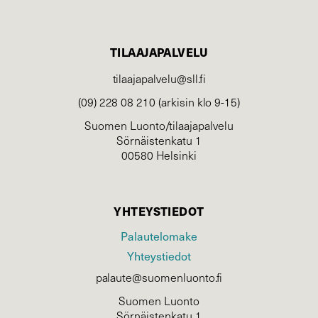
TILAAJAPALVELU
tilaajapalvelu@sll.fi
(09) 228 08 210 (arkisin klo 9-15)
Suomen Luonto/tilaajapalvelu
Sörnäistenkatu 1
00580 Helsinki
YHTEYSTIEDOT
Palautelomake
Yhteystiedot
palaute@suomenluonto.fi
Suomen Luonto
Sörnäistenkatu 1