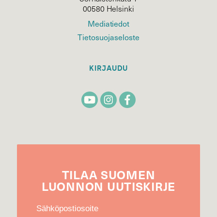
00580 Helsinki
Mediatiedot
Tietosuojaseloste
KIRJAUDU
TILAA
SUOMEN
LUONNON
UUTIS­KIRJE
Sähköpostiosoite