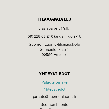
TILAAJAPALVELU
tilaajapalvelu@sll.fi
(09) 228 08 210 (arkisin klo 9-15)
Suomen Luonto/tilaajapalvelu
Sörnäistenkatu 1
00580 Helsinki
YHTEYSTIEDOT
Palautelomake
Yhteystiedot
palaute@suomenluonto.fi
Suomen Luonto