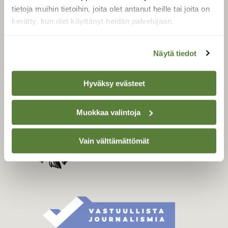
Tilaa digilukuoikeus
tietoja muihin tietoihin, joita olet antanut heille tai joita on
Äänestä parasta juttua
kerätty, kun olet käyttänyt heidän palvelujaan.
Tilaa uutiskirje
Näytä tiedot
Hyväksy evästeet
SUOMEN LUONNON­
SUOJELU­LIITTO
Suomen Luonto -lehden
Muokkaa valintoja
Suomen
kustantaja on
luonnonsuojelu­liitto
.
Vain välttämättömät