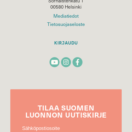
Sörnäistenkatu 1
00580 Helsinki
Mediatiedot
Tietosuojaseloste
KIRJAUDU
TILAA
SUOMEN
LUONNON
UUTIS­KIRJE
Sähköpostiosoite