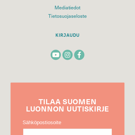
Mediatiedot
Tietosuojaseloste
KIRJAUDU
TILAA
SUOMEN
LUONNON
UUTIS­KIRJE
Sähköpostiosoite