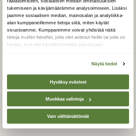
räätälöimiseen, sosiaalisen median ominaisuuksien
Äänestä parasta juttua
tukemiseen ja kävijämäärämme analysoimiseen. Lisäksi
Tilaa uutiskirje
jaamme sosiaalisen median, mainosalan ja analytiikka-
alan kumppaneillemme tietoja siitä, miten käytät
sivustoamme. Kumppanimme voivat yhdistää näitä
tietoja muihin tietoihin, joita olet antanut heille tai joita on
SUOMEN LUONNON­
kerätty, kun olet käyttänyt heidän palvelujaan.
SUOJELU­LIITTO
Suomen Luonto -lehden
Suomen
Näytä tiedot
kustantaja on
luonnonsuojelu­liitto
.
Hyväksy evästeet
Muokkaa valintoja
Vain välttämättömät