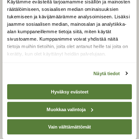
Käytämme evästeitä tarjoamamme sisällön ja mainosten
Tilaa Suomen Luonto
räätälöimiseen, sosiaalisen median ominaisuuksien
Tilaa digilukuoikeus
tukemiseen ja kävijämäärämme analysoimiseen. Lisäksi
Äänestä parasta juttua
jaamme sosiaalisen median, mainosalan ja analytiikka-
Tilaa uutiskirje
alan kumppaneillemme tietoja siitä, miten käytät
sivustoamme. Kumppanimme voivat yhdistää näitä
tietoja muihin tietoihin, joita olet antanut heille tai joita on
kerätty, kun olet käyttänyt heidän palvelujaan.
SUOMEN LUONNON­
SUOJELU­LIITTO
Näytä tiedot
Suomen Luonto -lehden
Suomen
kustantaja on
luonnonsuojelu­liitto
.
Hyväksy evästeet
Muokkaa valintoja
Vain välttämättömät