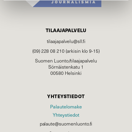
TILAAJAPALVELU
tilaajapalvelu@sll.fi
(09) 228 08 210 (arkisin klo 9-15)
Suomen Luonto/tilaajapalvelu
Sörnäistenkatu 1
00580 Helsinki
YHTEYSTIEDOT
Palautelomake
Yhteystiedot
palaute@suomenluonto.fi