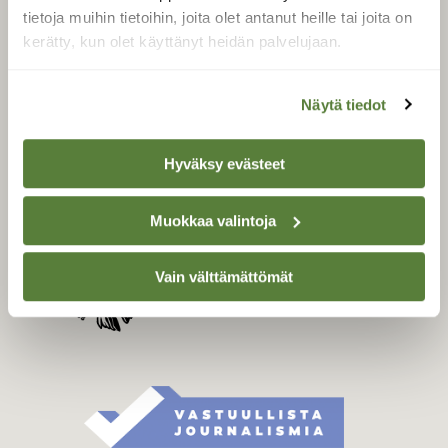
Tilaa digilukuoikeus
tietoja muihin tietoihin, joita olet antanut heille tai joita on
Äänestä parasta juttua
kerätty, kun olet käyttänyt heidän palvelujaan.
Tilaa uutiskirje
Näytä tiedot
Hyväksy evästeet
SUOMEN LUONNON­
SUOJELU­LIITTO
Suomen Luonto -lehden
Muokkaa valintoja
Suomen
kustantaja on
luonnonsuojelu­liitto
.
Vain välttämättömät