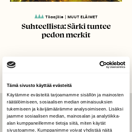
|
Tilaajille
MUUT ELÄIMET
Suhteellista: Särki tuntee
pedon merkit
Tämä sivusto käyttää evästeitä
Käytämme evästeitä tarjoamamme sisällön ja mainosten
räätälöimiseen, sosiaalisen median ominaisuuksien
LEHTI
tukemiseen ja kävijämäärämme analysoimiseen. Lisäksi
jaamme sosiaalisen median, mainosalan ja analytiikka-
Uusin lehti
alan kumppaneillemme tietoja siitä, miten käytät
Tilaa Suomen Luonto
sivustoamme. Kumppanimme voivat yhdistää näitä