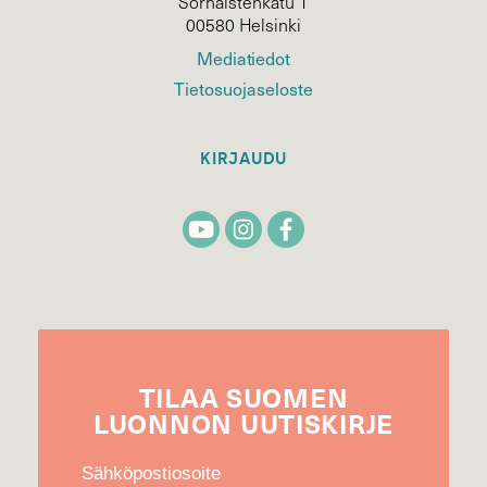
Sörnäistenkatu 1
00580 Helsinki
Mediatiedot
Tietosuojaseloste
KIRJAUDU
TILAA
SUOMEN
LUONNON
UUTIS­KIRJE
Sähköpostiosoite