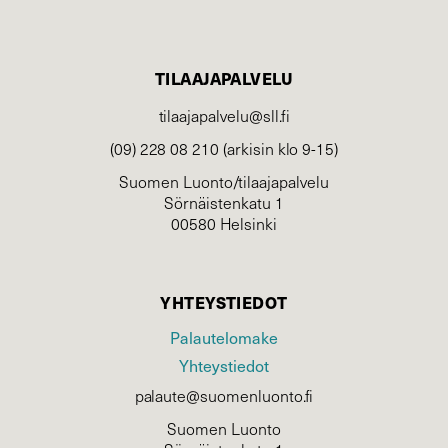
TILAAJAPALVELU
tilaajapalvelu@sll.fi
(09) 228 08 210 (arkisin klo 9-15)
Suomen Luonto/tilaajapalvelu
Sörnäistenkatu 1
00580 Helsinki
YHTEYSTIEDOT
Palautelomake
Yhteystiedot
palaute@suomenluonto.fi
Suomen Luonto