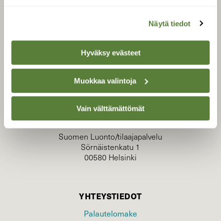
Näytä tiedot
Hyväksy evästeet
Muokkaa valintoja
TILAAJAPALVELU
tilaajapalvelu@sll.fi
Vain välttämättömät
(09) 228 08 210 (arkisin klo 9-15)
Suomen Luonto/tilaajapalvelu
Sörnäistenkatu 1
00580 Helsinki
YHTEYSTIEDOT
Palautelomake