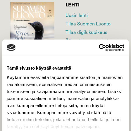
LEHTI
Uusin lehti
Tilaa Suomen Luonto
Tilaa digilukuoikeus
Äänestä parasta juttua
Tilaa uutiskirje
Tämä sivusto käyttää evästeitä
SUOMEN LUONNON­
Käytämme evästeitä tarjoamamme sisällön ja mainosten
SUOJELU­LIITTO
räätälöimiseen, sosiaalisen median ominaisuuksien
tukemiseen ja kävijämäärämme analysoimiseen. Lisäksi
Suomen Luonto -lehden
Suomen
kustantaja on
jaamme sosiaalisen median, mainosalan ja analytiikka-
luonnonsuojelu­liitto
.
alan kumppaneillemme tietoja siitä, miten käytät
sivustoamme. Kumppanimme voivat yhdistää näitä
tietoja muihin tietoihin, joita olet antanut heille tai joita on
kerätty, kun olet käyttänyt heidän palvelujaan.