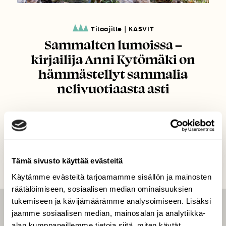
|
Tilaajille
KASVIT
Sammalten lumoissa –
kirjailija Anni Kytömäki on
hämmästellyt sammalia
nelivuotiaasta asti
Tämä sivusto käyttää evästeitä
Käytämme evästeitä tarjoamamme sisällön ja mainosten
räätälöimiseen, sosiaalisen median ominaisuuksien
tukemiseen ja kävijämäärämme analysoimiseen. Lisäksi
jaamme sosiaalisen median, mainosalan ja analytiikka-
LEHTI
alan kumppaneillemme tietoja siitä, miten käytät