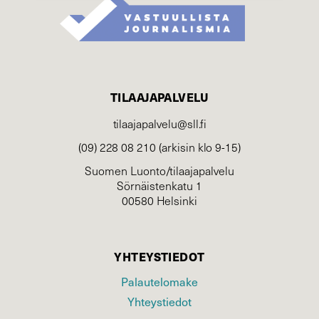
TILAAJAPALVELU
tilaajapalvelu@sll.fi
(09) 228 08 210 (arkisin klo 9-15)
Suomen Luonto/tilaajapalvelu
Sörnäistenkatu 1
00580 Helsinki
YHTEYSTIEDOT
Palautelomake
Yhteystiedot