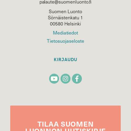
palaute@suomenluonto.fi
Suomen Luonto
Sörnäistenkatu 1
00580 Helsinki
Mediatiedot
Tietosuojaseloste
KIRJAUDU
TILAA
SUOMEN
LUONNON
UUTIS­KIRJE