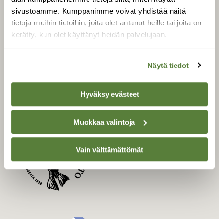
Uusin lehti
sivustoamme. Kumppanimme voivat yhdistää näitä
Tilaa Suomen Luonto
tietoja muihin tietoihin, joita olet antanut heille tai joita on
Tilaa digilukuoikeus
kerätty, kun olet käyttänyt heidän palvelujaan.
Äänestä parasta juttua
Tilaa uutiskirje
Näytä tiedot
Hyväksy evästeet
SUOMEN LUONNON­
SUOJELU­LIITTO
Muokkaa valintoja
Suomen Luonto -lehden
Suomen
kustantaja on
Vain välttämättömät
luonnonsuojelu­liitto
.