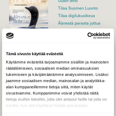
Uusin lehti
Tilaa Suomen Luonto
Tilaa digilukuoikeus
Äänestä parasta juttua
Tilaa uutiskirje
Tämä sivusto käyttää evästeitä
SUOMEN LUONNON­
SUOJELU­LIITTO
Käytämme evästeitä tarjoamamme sisällön ja mainosten
räätälöimiseen, sosiaalisen median ominaisuuksien
Suomen Luonto -lehden
Suomen
kustantaja on
tukemiseen ja kävijämäärämme analysoimiseen. Lisäksi
luonnonsuojelu­liitto
.
jaamme sosiaalisen median, mainosalan ja analytiikka-
alan kumppaneillemme tietoja siitä, miten käytät
sivustoamme. Kumppanimme voivat yhdistää näitä
tietoja muihin tietoihin, joita olet antanut heille tai joita on
kerätty, kun olet käyttänyt heidän palvelujaan.