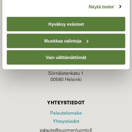
Näytä tiedot
Hyväksy evästeet
TILAAJAPALVELU
Muokkaa valintoja
tilaajapalvelu@sll.fi
(09) 228 08 210 (arkisin klo 9-15)
Vain välttämättömät
Suomen Luonto/tilaajapalvelu
Sörnäistenkatu 1
00580 Helsinki
YHTEYSTIEDOT
Palautelomake
Yhteystiedot
palaute@suomenluonto.fi