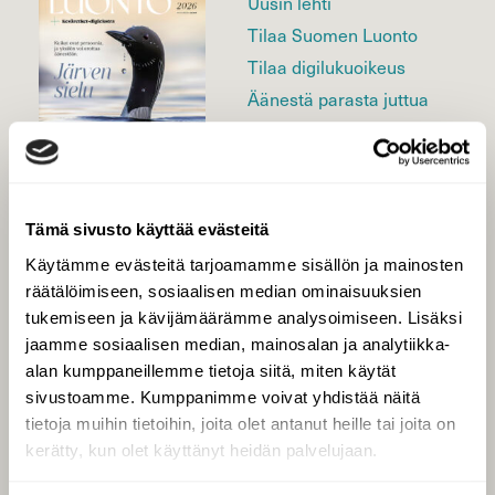
Uusin lehti
Tilaa Suomen Luonto
Tilaa digilukuoikeus
Äänestä parasta juttua
Tilaa uutiskirje
Tämä sivusto käyttää evästeitä
SUOMEN LUONNON­
SUOJELU­LIITTO
Käytämme evästeitä tarjoamamme sisällön ja mainosten
räätälöimiseen, sosiaalisen median ominaisuuksien
Suomen Luonto -lehden
kustantaja on
Suomen
tukemiseen ja kävijämäärämme analysoimiseen. Lisäksi
luonnonsuojelu­liitto
.
jaamme sosiaalisen median, mainosalan ja analytiikka-
alan kumppaneillemme tietoja siitä, miten käytät
sivustoamme. Kumppanimme voivat yhdistää näitä
tietoja muihin tietoihin, joita olet antanut heille tai joita on
kerätty, kun olet käyttänyt heidän palvelujaan.