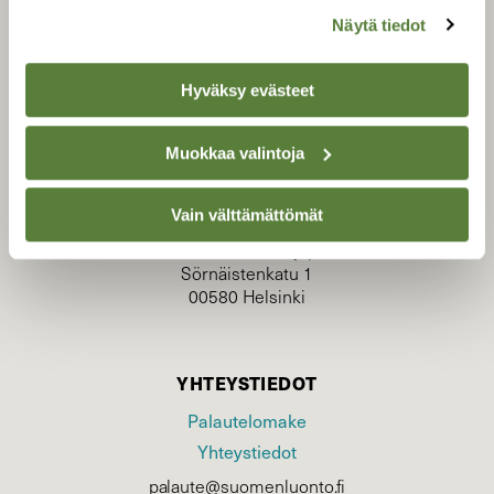
Näytä tiedot
Hyväksy evästeet
TILAAJAPALVELU
Muokkaa valintoja
tilaajapalvelu@sll.fi
(09) 228 08 210 (arkisin klo 9-15)
Vain välttämättömät
Suomen Luonto/tilaajapalvelu
Sörnäistenkatu 1
00580 Helsinki
YHTEYSTIEDOT
Palautelomake
Yhteystiedot
palaute@suomenluonto.fi