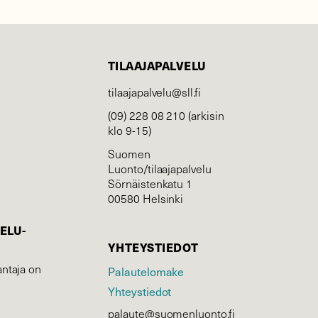
TILAAJAPALVELU
tilaajapalvelu@sll.fi
(09) 228 08 210 (arkisin
klo 9-15)
Suomen
Luonto/tilaajapalvelu
Sörnäistenkatu 1
00580 Helsinki
ELU­
YHTEYSTIEDOT
ntaja on
Palautelomake
Yhteystiedot
palaute@suomenluonto.fi