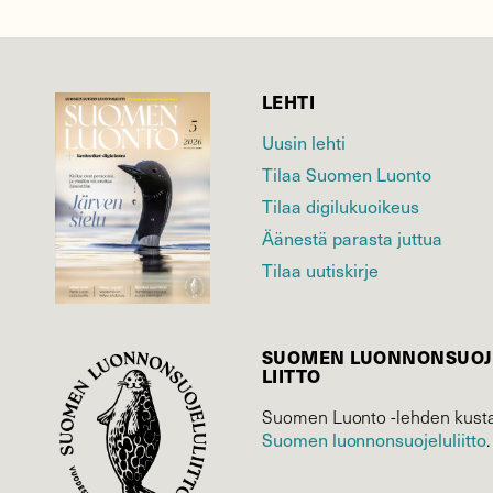
LEHTI
Uusin lehti
Tilaa Suomen Luonto
Tilaa digilukuoikeus
Äänestä parasta juttua
Tilaa uutiskirje
SUOMEN LUONNON­SUOJ
LIITTO
Suomen Luonto -lehden kusta
Suomen luonnonsuojelu­liitto
.