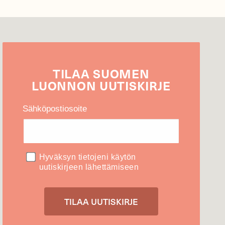
TILAA
SUOMEN
LUONNON
UUTIS­KIRJE
Sähköpostiosoite
Hyväksyn tietojeni käytön
uutiskirjeen lähettämiseen