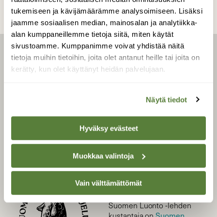
tukemiseen ja kävijämäärämme analysoimiseen. Lisäksi
jaamme sosiaalisen median, mainosalan ja analytiikka-
alan kumppaneillemme tietoja siitä, miten käytät
sivustoamme. Kumppanimme voivat yhdistää näitä
tietoja muihin tietoihin, joita olet antanut heille tai joita on
LEHTI
kerätty, kun olet käyttänyt heidän palvelujaan.
Uusin lehti
Tilaa Suomen Luonto
Näytä tiedot
Tilaa digilukuoikeus
Äänestä parasta juttua
Hyväksy evästeet
Tilaa uutiskirje
Muokkaa valintoja
SUOMEN LUONNON­
Vain välttämättömät
SUOJELU­LIITTO
Suomen Luonto -lehden
Suomen
kustantaja on