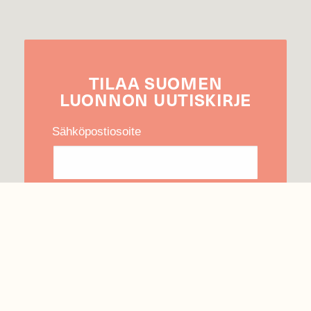
TILAA
SUOMEN
LUONNON
UUTIS­KIRJE
Sähköpostiosoite
Hyväksyn tietojeni käytön uutiskirjeen
lähettämiseen
Tietosuojaseloste