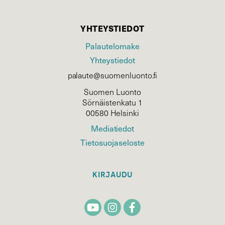
YHTEYSTIEDOT
Palautelomake
Yhteystiedot
palaute@suomenluonto.fi
Suomen Luonto
Sörnäistenkatu 1
00580 Helsinki
Mediatiedot
Tietosuojaseloste
KIRJAUDU