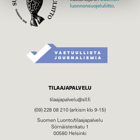
luonnonsuojelu­liitto
.
TILAAJAPALVELU
tilaajapalvelu@sll.fi
(09) 228 08 210 (arkisin klo 9-15)
Suomen Luonto/tilaajapalvelu
Sörnäistenkatu 1
00580 Helsinki