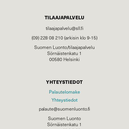
TILAAJAPALVELU
tilaajapalvelu@sll.fi
(09) 228 08 210 (arkisin klo 9-15)
Suomen Luonto/tilaajapalvelu
Sörnäistenkatu 1
00580 Helsinki
YHTEYSTIEDOT
Palautelomake
Yhteystiedot
palaute@suomenluonto.fi
Suomen Luonto
Sörnäistenkatu 1