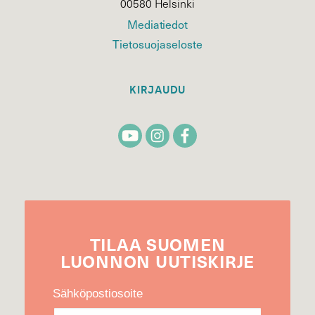
00580 Helsinki
Mediatiedot
Tietosuojaseloste
KIRJAUDU
TILAA
SUOMEN
LUONNON
UUTIS­KIRJE
Sähköpostiosoite