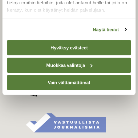
tietoja muihin tietoihin, joita olet antanut heille tai joita on
Äänestä parasta juttua
kerätty, kun olet käyttänyt heidän palvelujaan.
Tilaa uutiskirje
Näytä tiedot
SUOMEN LUONNON­
Hyväksy evästeet
SUOJELU­LIITTO
Suomen Luonto -lehden
Muokkaa valintoja
kustantaja on
Suomen
luonnonsuojelu­liitto
.
Vain välttämättömät