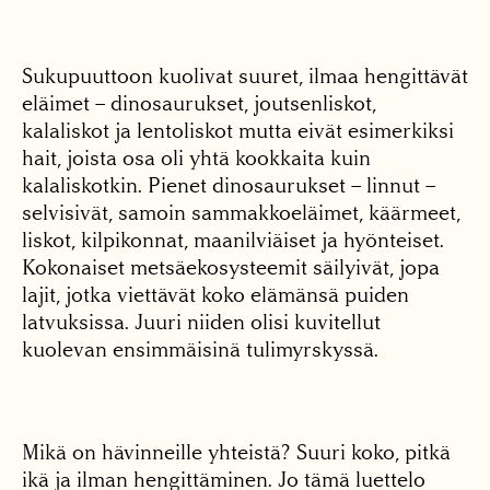
Sukupuuttoon kuolivat suuret, ilmaa hengittävät
eläimet – dinosaurukset, joutsenliskot,
kalaliskot ja lentoliskot mutta eivät esimerkiksi
hait, joista osa oli yhtä kookkaita kuin
kalaliskotkin. Pienet dinosaurukset – linnut –
selvisivät, samoin sammakkoeläimet, käärmeet,
liskot, kilpikonnat, maanilviäiset ja hyönteiset.
Kokonaiset metsäekosysteemit säilyivät, jopa
lajit, jotka viettävät koko elämänsä puiden
latvuksissa. Juuri niiden olisi kuvitellut
kuolevan ensimmäisinä tulimyrskyssä.
Mikä on hävinneille yhteistä? Suuri koko, pitkä
ikä ja ilman hengittäminen. Jo tämä luettelo