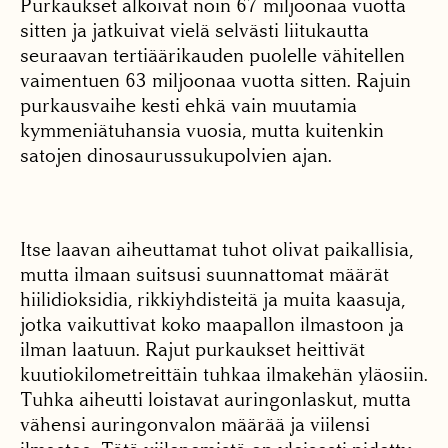
Purkaukset alkoivat noin 67 miljoonaa vuotta
sitten ja jatkuivat vielä selvästi liitukautta
seuraavan tertiäärikauden puolelle vähitellen
vaimentuen 63 miljoonaa vuotta sitten. Rajuin
purkausvaihe kesti ehkä vain muutamia
kymmeniätuhansia vuosia, mutta kuitenkin
satojen dinosaurussukupolvien ajan.
Itse laavan aiheuttamat tuhot olivat paikallisia,
mutta ilmaan suitsusi suunnattomat määrät
hiilidioksidia, rikkiyhdisteitä ja muita kaasuja,
jotka vaikuttivat koko maapallon ilmastoon ja
ilman laatuun. Rajut purkaukset heittivät
kuutiokilometreittäin tuhkaa ilmakehän yläosiin.
Tuhka aiheutti loistavat auringonlaskut, mutta
vähensi auringonvalon määrää ja viilensi