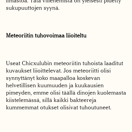
ilmastoa. Tätä viilenemistä on yleisesti pidetty
sukupuuttojen syynä.
Meteoriitin tuhovoimaa liioiteltu
Useat Chicxulubin meteoriitin tuhoista laaditut
kuvaukset liioittelevat. Jos meteoriitti olisi
synnyttänyt koko maapalloa koskevan
helvetillisen kuumuuden ja kuukausien
pimeyden, emme olisi täällä dinojen kuolemasta
kiistelemässä, sillä kaikki bakteereja
kummemmat otukset olisivat tuhoutuneet.