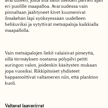
avaruuteen, josta sitä satoi useiden päivien ajan
eri puolille maapalloa. Avaruudessa vain
pinnaltaan jäähtyneet kivet kuumenivat
ilmakehän läpi syöksyessään uudelleen
hehkuviksi ja sytyttivät metsäpaloja kaikkialla
maapallolla.
Vain metsäpalojen liekit valaisivat pimeyttä,
sillä törmäyksen nostama pölypilvi peitti
auringon valon, joidenkin käsitysten mukaan
jopa vuosiksi. Rikkipitoiset yhdisteet
happamoittivat valtameren niin, että plankton
kuoli.
Valtavat laavavirrat