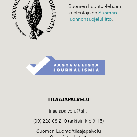
Suomen Luonto -lehden
kustantaja on
Suomen
luonnonsuojelu­liitto
.
TILAAJAPALVELU
tilaajapalvelu@sll.fi
(09) 228 08 210 (arkisin klo 9-15)
Suomen Luonto/tilaajapalvelu