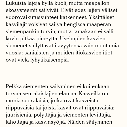
Lukuisia lajeja kyllä kuoli, mutta maapallon
ekosysteemit säilyivät. Eivät edes lajien väliset
vuorovaikutussuhteet katkenneet. Yksittäiset
kasvilajit voisivat säilyä hengissä maaperän
siemenpankin turvin, mutta tämäkään ei salli
kovin pitkää pimeyttä. Useimpien kasvien
siemenet säilyttävät itävyytensä vain muutamia
vuosia; saniaisten ja muiden itiökasvien itiöt
ovat vielä lyhytikäisempiä.
Pelkkä siementen säilyminen ei kuitenkaan
turvaa seuralaislajien elämää. Kasveilla on
monia seuralaisia, jotka ovat kasveista
riippuvaisia tai joista kasvit ovat riippuvaisia:
juurisieniä, pölyttäjiä ja siementen levittäjiä,
lahottajia ja kasvinsyöjiä. Näiden säilyminen