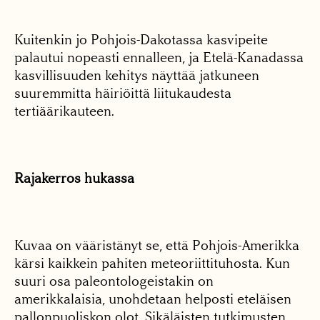
Kuitenkin jo Pohjois-Dakotassa kasvipeite
palautui nopeasti ennalleen, ja Etelä-Kanadassa
kasvillisuuden kehitys näyttää jatkuneen
suuremmitta häiriöittä liitukaudesta
tertiäärikauteen.
Rajakerros hukassa
Kuvaa on vääristänyt se, että Pohjois-Amerikka
kärsi kaikkein pahiten meteoriittituhosta. Kun
suuri osa paleontologeistakin on
amerikkalaisia, unohdetaan helposti eteläisen
pallonpuoliskon olot. Sikäläisten tutkimusten