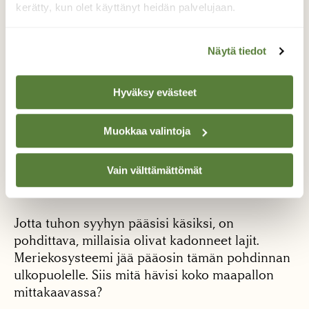
keskeytyksittä. Ehkeivät edes kaikki
kerätty, kun olet käyttänyt heidän palvelujaan.
dinosaurukset menehtyneet liitukauden
lopussa. Itä-Aasiassa muutamat dinosaurusten
Näytä tiedot
jäänteet on ajoitettu tertiäärikautisiksi, mutta
ajoitukset ovat selvän rajakohdan puutteen
vuoksi kiistanalaisia.
Hyväksy evästeet
Muokkaa valintoja
Laji- ja yksilömäärät hiipuivat
Vain välttämättömät
Jotta tuhon syyhyn pääsisi käsiksi, on
pohdittava, millaisia olivat kadonneet lajit.
Meriekosysteemi jää pääosin tämän pohdinnan
ulkopuolelle. Siis mitä hävisi koko maapallon
mittakaavassa?