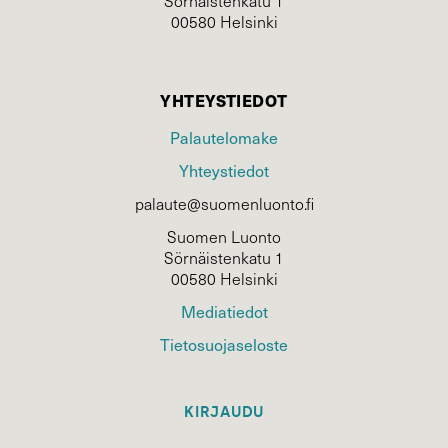
Sörnäistenkatu 1
00580 Helsinki
YHTEYSTIEDOT
Palautelomake
Yhteystiedot
palaute@suomenluonto.fi
Suomen Luonto
Sörnäistenkatu 1
00580 Helsinki
Mediatiedot
Tietosuojaseloste
KIRJAUDU