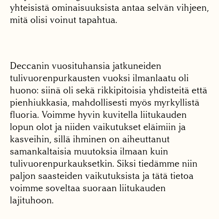
yhteisistä ominaisuuksista antaa selvän vihjeen,
mitä olisi voinut tapahtua.
Deccanin vuosituhansia jatkuneiden
tulivuorenpurkausten vuoksi ilmanlaatu oli
huono: siinä oli sekä rikkipitoisia yhdisteitä että
pienhiukkasia, mahdollisesti myös myrkyllistä
fluoria. Voimme hyvin kuvitella liitukauden
lopun olot ja niiden vaikutukset eläimiin ja
kasveihin, sillä ihminen on aiheuttanut
samankaltaisia muutoksia ilmaan kuin
tulivuorenpurkauksetkin. Siksi tiedämme niin
paljon saasteiden vaikutuksista ja tätä tietoa
voimme soveltaa suoraan liitukauden
lajituhoon.