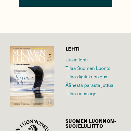
LEHTI
Uusin lehti
Tilaa Suomen Luonto
Tilaa digilukuoikeus
Äänestä parasta juttua
Tilaa uutiskirje
SUOMEN LUONNON­
SUOJELU­LIITTO