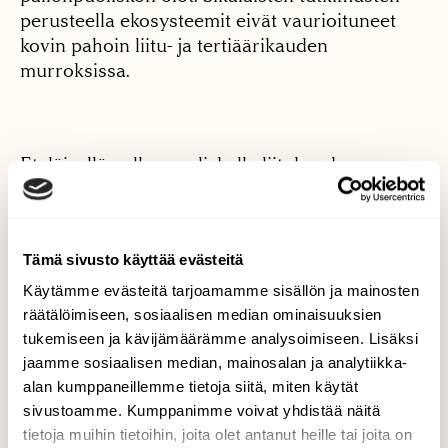
perusteella ekosysteemit eivät vaurioituneet
kovin pahoin liitu- ja tertiäärikauden
murroksissa.
Eteläisellä pallonpuoliskolla liitukauden
vaihtuminen sitä seuraavaan kauteen näkyy
kasvipeitteen vähittäisenä yksipuolistumisena,
ei suinkaan äkillisenä hyppäyksenomaisena
Tämä sivusto käyttää evästeitä
muutoksena. Syynä lienee ollut ilmaston
viileneminen.
Käytämme evästeitä tarjoamamme sisällön ja mainosten
räätälöimiseen, sosiaalisen median ominaisuuksien
tukemiseen ja kävijämäärämme analysoimiseen. Lisäksi
jaamme sosiaalisen median, mainosalan ja analytiikka-
Itä-Aasian mantereelta tutkijat eivät ole edes
alan kumppaneillemme tietoja siitä, miten käytät
löytäneet yksiselitteistä liitu- ja tertiäärikauden
sivustoamme. Kumppanimme voivat yhdistää näitä
rajakohtaa, vaan kehitys näyttää jatkuneen
tietoja muihin tietoihin, joita olet antanut heille tai joita on