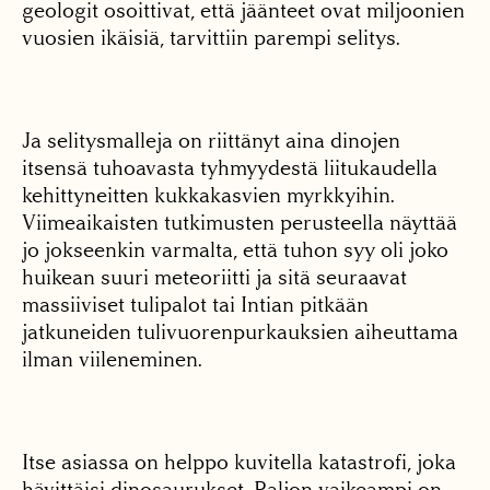
geologit osoittivat, että jäänteet ovat miljoonien
vuosien ikäisiä, tarvittiin parempi selitys.
Ja selitysmalleja on riittänyt aina dinojen
itsensä tuhoavasta tyhmyydestä liitukaudella
kehittyneitten kukkakasvien myrkkyihin.
Viimeaikaisten tutkimusten perusteella näyttää
jo jokseenkin varmalta, että tuhon syy oli joko
huikean suuri meteoriitti ja sitä seuraavat
massiiviset tulipalot tai Intian pitkään
jatkuneiden tulivuorenpurkauksien aiheuttama
ilman viileneminen.
Itse asiassa on helppo kuvitella katastrofi, joka
hävittäisi dinosaurukset. Paljon vaikeampi on