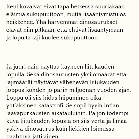
Keuhkovaivat eivät tapa hetkessä suuriakaan
eläimiä sukupuuttoon, mutta lisääntymistulos
heikkenee. Yhä harvemmat dinosaurukset
elävät niin pitkään, että ehtivät lisääntymään –
ja lopulta laji kuolee sukupuuttoon.
Ja juuri näin näyttää käyneen liitukauden
lopulla. Sekä dinosaurusten yksilömäärät että
lajimäärät näyttävät vähenevän liitukauden
loppua kohden jo parin miljoonan vuoden ajan.
Loppu oli siis hidas hiipuminen eikä
yht’äkkinen katastrofi. Se sopii hyvin Intian
laavapurkausten aikatauluihin. Paljon todempi
kuva liitukauden lopusta on siis verta ja limaa
yskivä dinosaurus kuin liekkien loimussa
paahtuva jättiläinen.