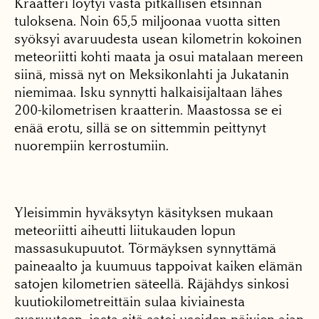
Kraatteri löytyi vasta pitkällisen etsinnän
tuloksena. Noin 65,5 miljoonaa vuotta sitten
syöksyi avaruudesta usean kilometrin kokoinen
meteoriitti kohti maata ja osui matalaan mereen
siinä, missä nyt on Meksikonlahti ja Jukatanin
niemimaa. Isku synnytti halkaisijaltaan lähes
200-kilometrisen kraatterin. Maastossa se ei
enää erotu, sillä se on sittemmin peittynyt
nuorempiin kerrostumiin.
Yleisimmin hyväksytyn käsityksen mukaan
meteoriitti aiheutti liitukauden lopun
massasukupuutot. Törmäyksen synnyttämä
paineaalto ja kuumuus tappoivat kaiken elämän
satojen kilometrien säteellä. Räjähdys sinkosi
kuutiokilometreittäin sulaa kiviainesta