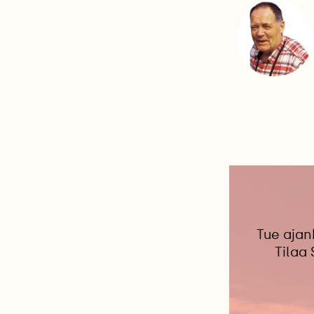
Tue ajan
Tilaa