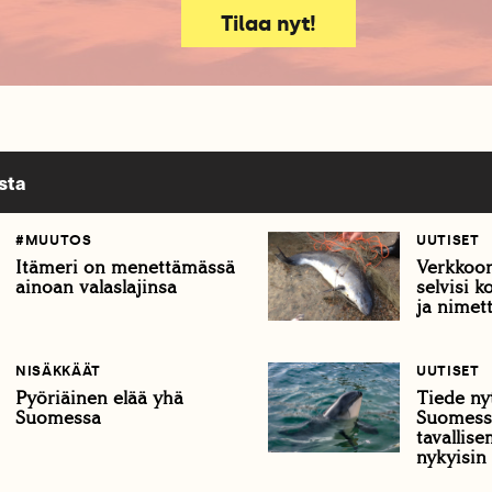
Tilaa nyt!
sta
#MUUTOS
UUTISET
Itämeri on menettämässä
Verkkoon
ainoan valaslajinsa
selvisi 
ja nimett
NISÄKKÄÄT
UUTISET
Pyöriäinen elää yhä
Tiede nyt
Suomessa
Suomess
tavallise
nykyisin