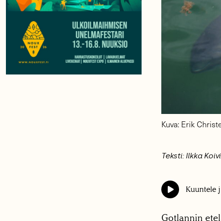
Kuva: Erik Chri
Teksti: Ilkka Koiv
Kuuntele j
Gotlannin etel