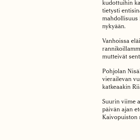
kudottuihin ka
tietysti entis
mahdollisuus i
nykyään.
Vanhoissa eläi
rannikoillamm
mutteivät sen
Pohjolan Nisä
vierailevan vu
katkeaakin Ri
Suurin viime a
päivän ajan e
Kaivopuiston 