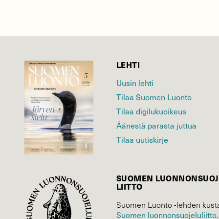
LEHTI
Uusin lehti
Tilaa Suomen Luonto
Tilaa digilukuoikeus
Äänestä parasta juttua
Tilaa uutiskirje
SUOMEN LUONNON­SUOJ
LIITTO
Suomen Luonto -lehden kusta
Suomen luonnonsuojelu­liitto
.