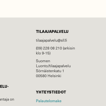
TILAAJAPALVELU
tilaajapalvelu@sll.fi
(09) 228 08 210 (arkisin
klo 9-15)
Suomen
Luonto/tilaajapalvelu
Sörnäistenkatu 1
00580 Helsinki
ELU­
YHTEYSTIEDOT
ntaja on
Palautelomake