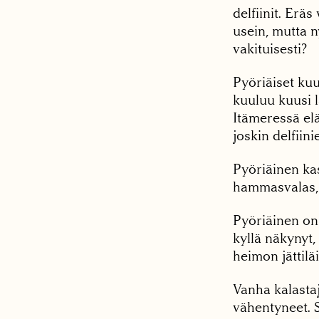
delfiinit. Eräs
usein, mutta n
vakituisesti?
Pyöriäiset ku
kuuluu kuusi l
Itämeressä elä
joskin delfiin
Pyöriäinen kas
hammasvalas, k
Pyöriäinen on 
kyllä näkynyt,
heimon jättiläi
Vanha kalastaj
vähentyneet. S