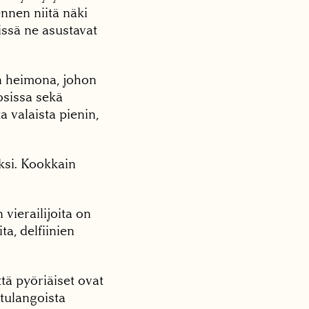
ennen niitä näki
issä ne asustavat
n heimona, johon
 osissa sekä
a valaista pienin,
eksi. Kookkain
 vierailijoita on
a, delfiinien
ttä pyöriäiset ovat
itulangoista