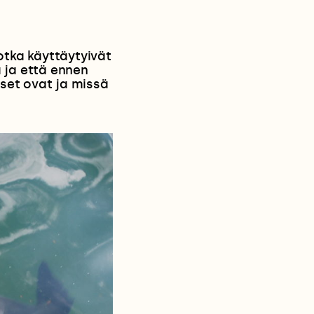
otka käyttäytyivät
ä ja että ennen
iset ovat ja missä