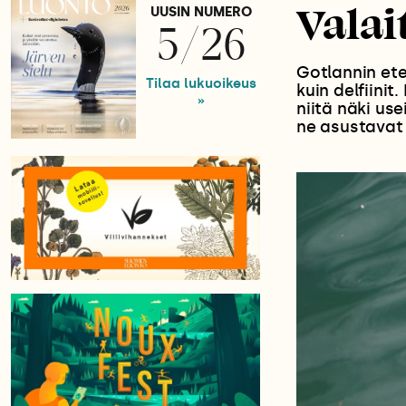
Valai
UUSIN NUMERO
5/26
Gotlannin ete
Tilaa lukuoikeus
kuin delfiinit
»
niitä näki us
ne asustavat 