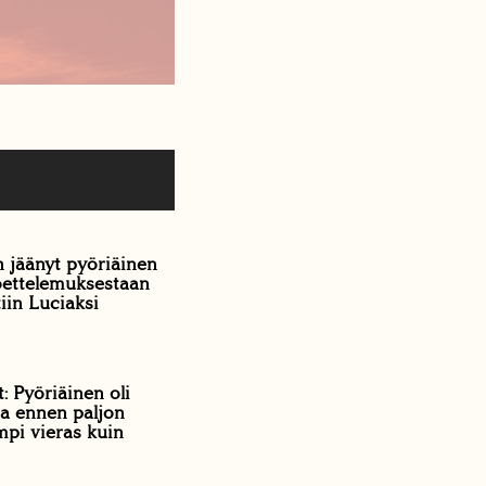
 jäänyt pyöriäinen
koettelemuksestaan
iin Luciaksi
: Pyöriäinen oli
a ennen paljon
mpi vieras kuin