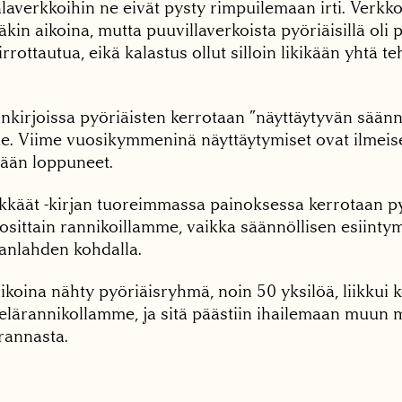
laverkkoihin ne eivät pysty rimpuilemaan irti. Verkk
inäkin aikoina, mutta puuvillaverkoista pyöriäisillä oli
rrottautua, eikä kalastus ollut silloin likikään yhtä t
nkirjoissa pyöriäisten kerrotaan ”näyttäytyvän säännö
e. Viime vuosikymmeninä näyttäytymiset ovat ilmeis
tään loppuneet.
kkäät -kirjan tuoreimmassa painoksessa kerrotaan py
osittain rannikoillamme, vaikka säännöllisen esiinty
ianlahden kohdalla.
ikoina nähty pyöriäisryhmä, noin 50 yksilöä, liikkui
telärannikollamme, ja sitä päästiin ihailemaan muun
rannasta.