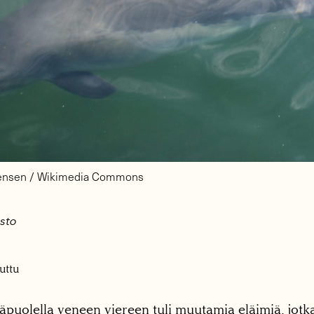
stensen / Wikimedia Commons
isto
uttu
äpuolella veneen viereen tuli muutamia eläimiä, jotka