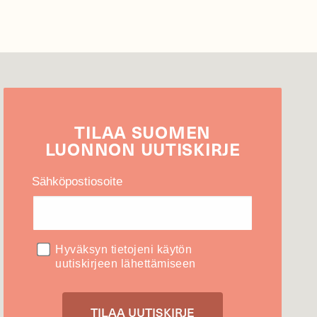
TILAA
SUOMEN
LUONNON
UUTIS­KIRJE
Sähköpostiosoite
Hyväksyn tietojeni käytön
uutiskirjeen lähettämiseen