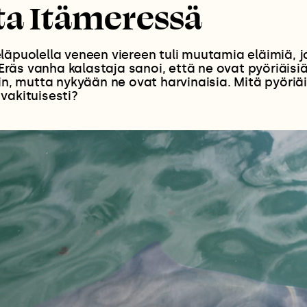
ta Itämeressä
läpuolella veneen viereen tuli muutamia eläimiä, j
. Eräs vanha kalastaja sanoi, että ne ovat pyöriäisi
ein, mutta nykyään ne ovat harvinaisia. Mitä pyöriä
vakituisesti?