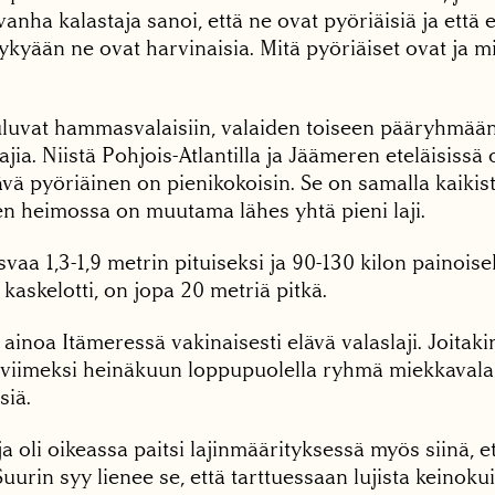
 vanha kalastaja sanoi, että ne ovat pyöriäisiä ja että 
ykyään ne ovat harvinaisia. Mitä pyöriäiset ovat ja m
uluvat hammasvalaisiin, valaiden toiseen pääryhmää
ajia. Niistä Pohjois-Atlantilla ja Jäämeren eteläisissä
vä pyöriäinen on pienikokoisin. Se on samalla kaikist
ien heimossa on muutama lähes yhtä pieni laji.
vaa 1,3-1,9 metrin pituiseksi ja 90-130 kilon painois
askelotti, on jopa 20 metriä pitkä.
ainoa Itämeressä vakinaisesti elävä valaslaji. Joitakin
 viimeksi heinäkuun loppupuolella ryhmä miekkavalait
siä.
a oli oikeassa paitsi lajinmäärityksessä myös siinä, e
uurin syy lienee se, että tarttuessaan lujista keinoku