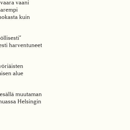
ovaara vaani
 parempi
ehokasta kuin
llisesti”
esti harventuneet
öriäisten
misen alue
 kesällä muutaman
 muassa Helsingin