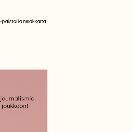
-palstalla nisäkkäitä
journalismia.
 joukkoon!