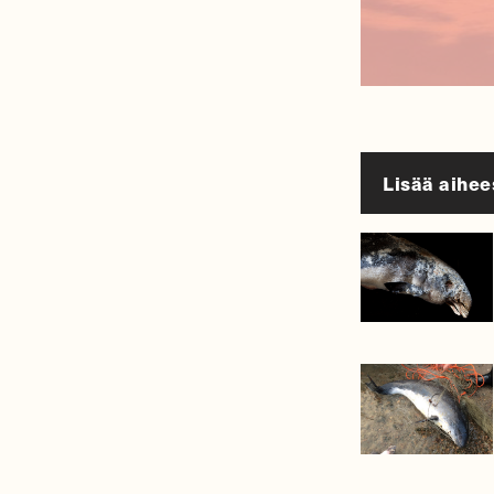
Lisää aihee