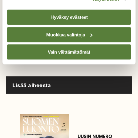
luonnonystävien joukkoon!
Hyväksy evästeet
Alk. 3 numeroa 23,40 €.
Muokkaa valintoja
Tilaa nyt!
Vain välttämättömät
Lisää aiheesta
UUSIN NUMERO