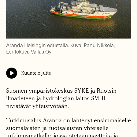
Aranda Helsingin edustalla. Kuva: Panu Nikkola,
Lentokuva Vallas Oy
Kuuntele juttu
Suomen ympäristökeskus SYKE ja Ruotsin
ilmatieteen ja hydrologian laitos SMHI
tiivistävät yhteistyötään.
Tutkimusalus Aranda on lähtenyt ensimmäiselle
suomalaisten ja ruotsalaisten yhteiselle
tutkimusmatkalle, jossa otetaan näytteitä ja