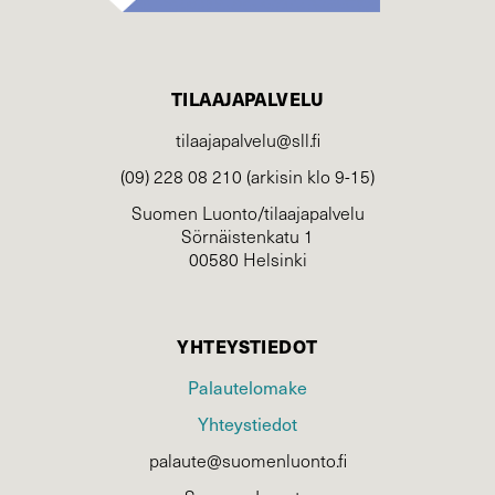
TILAAJAPALVELU
tilaajapalvelu@sll.fi
(09) 228 08 210 (arkisin klo 9-15)
Suomen Luonto/tilaajapalvelu
Sörnäistenkatu 1
00580 Helsinki
YHTEYSTIEDOT
Palautelomake
Yhteystiedot
palaute@suomenluonto.fi