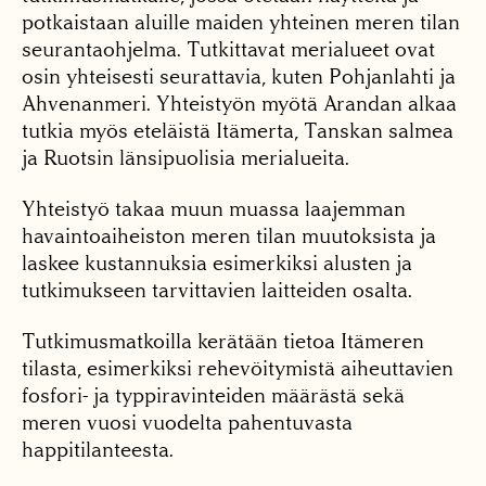
potkaistaan aluille maiden yhteinen meren tilan
seurantaohjelma. Tutkittavat merialueet ovat
osin yhteisesti seurattavia, kuten Pohjanlahti ja
Ahvenanmeri. Yhteistyön myötä Arandan alkaa
tutkia myös eteläistä Itämerta, Tanskan salmea
ja Ruotsin länsipuolisia merialueita.
Yhteistyö takaa muun muassa laajemman
havaintoaiheiston meren tilan muutoksista ja
laskee kustannuksia esimerkiksi alusten ja
tutkimukseen tarvittavien laitteiden osalta.
Tutkimusmatkoilla kerätään tietoa Itämeren
tilasta, esimerkiksi rehevöitymistä aiheuttavien
fosfori- ja typpiravinteiden määrästä sekä
meren vuosi vuodelta pahentuvasta
happitilanteesta.