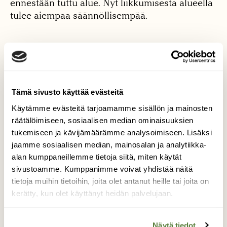
ennestään tuttu alue. Nyt liikkumisesta alueella
tulee aiempaa säännöllisempää.
Lue lisää yhteistyöstä
Suomen ympäristökeskus
Tämä sivusto käyttää evästeitä
SYKE:n sivuilta >>
Käytämme evästeitä tarjoamamme sisällön ja mainosten
räätälöimiseen, sosiaalisen median ominaisuuksien
tukemiseen ja kävijämäärämme analysoimiseen. Lisäksi
jaamme sosiaalisen median, mainosalan ja analytiikka-
alan kumppaneillemme tietoja siitä, miten käytät
sivustoamme. Kumppanimme voivat yhdistää näitä
Tilaa Suomen Luonto
tietoja muihin tietoihin, joita olet antanut heille tai joita on
kerätty, kun olet käyttänyt heidän palvelujaan.
Tue ajankohtaista ja asiantuntevaa
luonto- ja ympäristöjournalismia.
Tilaa Suomen Luonto ja tule mukaan
Näytä tiedot