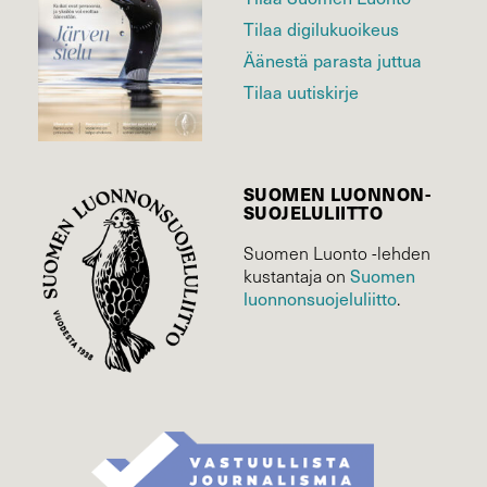
Tilaa digilukuoikeus
Äänestä parasta juttua
Tilaa uutiskirje
SUOMEN LUONNON­
SUOJELU­LIITTO
Suomen Luonto -lehden
Suomen
kustantaja on
luonnonsuojelu­liitto
.