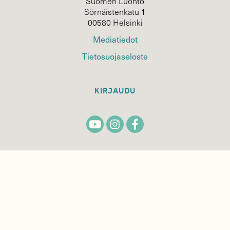
Suomen Luonto
Sörnäistenkatu 1
00580 Helsinki
Mediatiedot
Tietosuojaseloste
KIRJAUDU
TILAA
SUOMEN
LUONNON
UUTIS­KIRJE