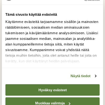
Kuva: Anna Tuominen
Tämä sivusto käyttää evästeitä
Paluumatkalla pysähdyn Kruunuvuoren
Käytämme evästeitä tarjoamamme sisällön ja mainosten
lehmusmetsikköön. Pieni kaistale, jolla
räätälöimiseen, sosiaalisen median ominaisuuksien
lehmukset kasvavat, on kartalla merkitty
tukemiseen ja kävijämäärämme analysoimiseen. Lisäksi
suojelualueeksi. Lehdettömistä puista on vaikea
jaamme sosiaalisen median, mainosalan ja analytiikka-
tunnistaa, mikä on lehmus, mutta maahan
alan kumppaneillemme tietoja siitä, miten käytät
pudonneet siivekkäät siementertut paljastavat
sivustoamme. Kumppanimme voivat yhdistää näitä
lajin. Sinivuokot kukkivat valtoimenaan ja
tietoja muihin tietoihin, joita olet antanut heille tai joita on
valkovuokkojenkin kukinta on jo hyvässä
kerätty, kun olet käyttänyt heidän palvelujaan.
alussa.
Kiipeän metsikön läpi kukkulan laelle ja syön
Näytä tiedot
rauhassa eväitä. Maisema on hieno. Kukkulan
toisella puolella laskeutuvat kummalliset
Hyväksy evästeet
betoniportaat rinnettä alas hiekkatielle.
Portaiden molemmin puolin kukkii
Muokkaa valintoja
pystykiurunkannus upeina mättäinä ja suuri