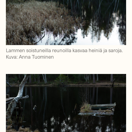
Lammen soistuneilla reunoilla kasvaa heiniä ja saroja.
Kuva: Anna Tuominen