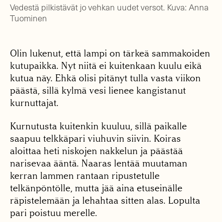
Vedestä pilkistävät jo vehkan uudet versot. Kuva: Anna
Tuominen
Olin lukenut, että lampi on tärkeä sammakoiden
kutupaikka. Nyt niitä ei kuitenkaan kuulu eikä
kutua näy. Ehkä olisi pitänyt tulla vasta viikon
päästä, sillä kylmä vesi lienee kangistanut
kurnuttajat.
Kurnutusta kuitenkin kuuluu, sillä paikalle
saapuu telkkäpari viuhuvin siivin. Koiras
aloittaa heti niskojen nakkelun ja päästää
narisevaa ääntä. Naaras lentää muutaman
kerran lammen rantaan ripustetulle
telkänpöntölle, mutta jää aina etuseinälle
räpistelemään ja lehahtaa sitten alas. Lopulta
pari poistuu merelle.