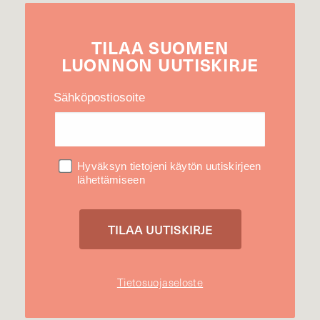
TILAA
SUOMEN
LUONNON
UUTIS­KIRJE
Sähköpostiosoite
Hyväksyn tietojeni käytön uutiskirjeen
lähettämiseen
Tietosuojaseloste