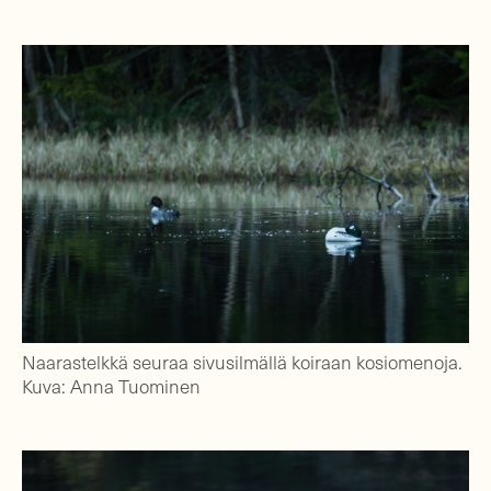
Naarastelkkä seuraa sivusilmällä koiraan kosiomenoja.
Kuva: Anna Tuominen