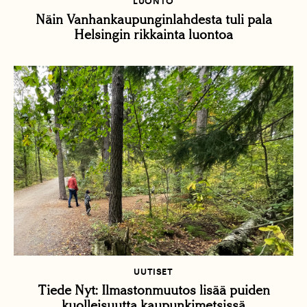
LUONTO
Näin Vanhankaupungin­lahdesta tuli pala
Helsingin rikkainta luontoa
UUTISET
Tiede Nyt: Ilmastonmuutos lisää puiden
kuolleisuutta kaupunkimetsissä