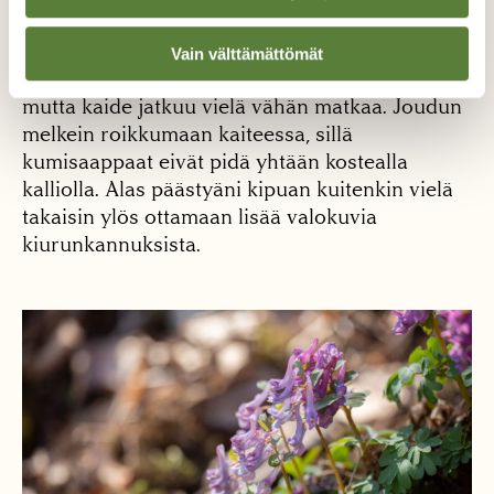
mantukimalaiskuningatar hyörii niiden lomassa.
Vain välttämättömät
Puolessa välissä kalliota portaat loppuvat,
mutta kaide jatkuu vielä vähän matkaa. Joudun
melkein roikkumaan kaiteessa, sillä
kumisaappaat eivät pidä yhtään kostealla
kalliolla. Alas päästyäni kipuan kuitenkin vielä
takaisin ylös ottamaan lisää valokuvia
kiurunkannuksista.