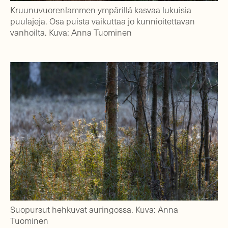
Kruunuvuorenlammen ympärillä kasvaa lukuisia
puulajeja. Osa puista vaikuttaa jo kunnioitettavan
vanhoilta. Kuva: Anna Tuominen
Suopursut hehkuvat auringossa. Kuva: Anna
Tuominen