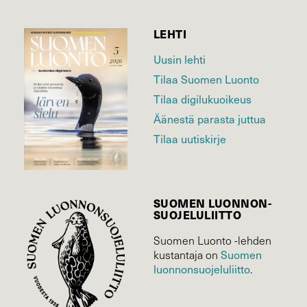
LEHTI
Uusin lehti
Tilaa Suomen Luonto
Tilaa digilukuoikeus
Äänestä parasta juttua
Tilaa uutiskirje
SUOMEN LUONNON­
SUOJELU­LIITTO
Suomen Luonto -lehden
kustantaja on
Suomen
luonnonsuojelu­liitto
.