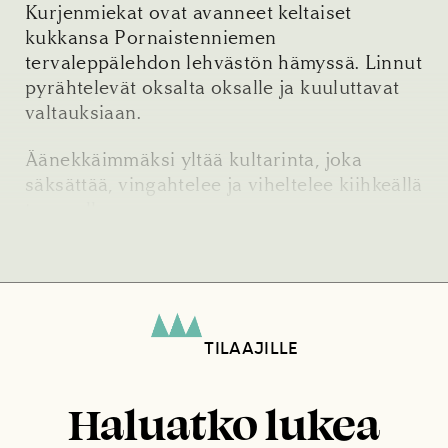
Kurjenmiekat ovat avanneet keltaiset
kukkansa Pornaistenniemen
tervaleppälehdon lehvästön hämyssä. Linnut
pyrähtelevät oksalta oksalle ja kuuluttavat
valtauksiaan.
Äänekkäimmäksi yltää kultarinta, joka
säksättää, vingahtelee ja viheltelee kiihkeällä
temmolla.
TILAAJILLE
Haluatko lukea