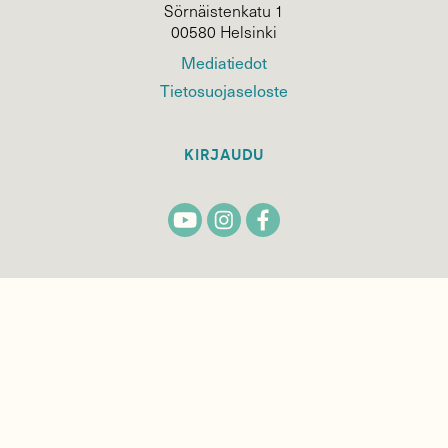
Sörnäistenkatu 1
00580 Helsinki
Mediatiedot
Tietosuojaseloste
KIRJAUDU
TILAA
SUOMEN
LUONNON
UUTIS­KIRJE
Sähköpostiosoite