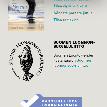
Tilaa digilukuoikeus
Äänestä parasta juttua
Tilaa uutiskirje
SUOMEN LUONNON­
SUOJELU­LIITTO
Suomen Luonto -lehden
Suomen
kustantaja on
luonnonsuojelu­liitto
.