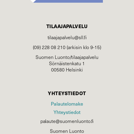
TILAAJAPALVELU
tilaajapalvelu@sll.fi
(09) 228 08 210 (arkisin klo 9-15)
Suomen Luonto/tilaajapalvelu
Sörnäistenkatu 1
00580 Helsinki
YHTEYSTIEDOT
Palautelomake
Yhteystiedot
palaute@suomenluonto.fi
Suomen Luonto