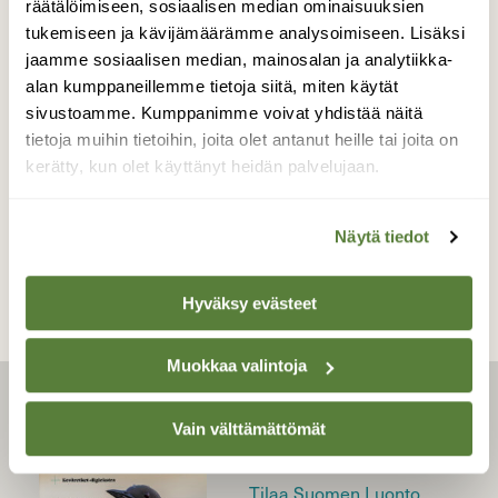
räätälöimiseen, sosiaalisen median ominaisuuksien
tukemiseen ja kävijämäärämme analysoimiseen. Lisäksi
|
Tilaajille
LUONTO
jaamme sosiaalisen median, mainosalan ja analytiikka-
Näin Vanhankaupungin­
alan kumppaneillemme tietoja siitä, miten käytät
lahdesta tuli pala Helsingin
sivustoamme. Kumppanimme voivat yhdistää näitä
rikkainta luontoa
tietoja muihin tietoihin, joita olet antanut heille tai joita on
kerätty, kun olet käyttänyt heidän palvelujaan.
Näytä tiedot
Hyväksy evästeet
Muokkaa valintoja
LEHTI
Vain välttämättömät
Uusin lehti
Tilaa Suomen Luonto