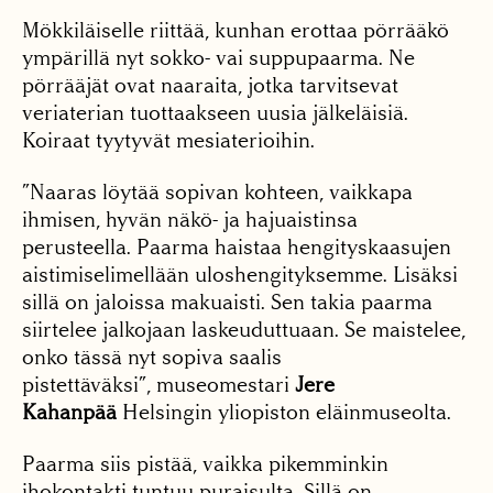
Mökkiläiselle riittää, kunhan erottaa pörrääkö
ympärillä nyt sokko- vai suppupaarma. Ne
pörrääjät ovat naaraita, jotka tarvitsevat
veriaterian tuottaakseen uusia jälkeläisiä.
Koiraat tyytyvät mesiaterioihin.
”Naaras löytää sopivan kohteen, vaikkapa
ihmisen, hyvän näkö- ja hajuaistinsa
perusteella. Paarma haistaa hengityskaasujen
aistimiselimellään uloshengityksemme. Lisäksi
sillä on jaloissa makuaisti. Sen takia paarma
siirtelee jalkojaan laskeuduttuaan. Se maistelee,
onko tässä nyt sopiva saalis
pistettäväksi”, museomestari
Jere
Kahanpää
Helsingin yliopiston eläinmuseolta.
Paarma siis pistää, vaikka pikemminkin
ihokontakti tuntuu puraisulta. Sillä on