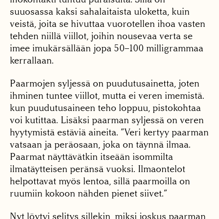
suuosassa kaksi sahalaitaista uloketta, kuin
veistä, joita se hivuttaa vuorotellen ihoa vasten
tehden niillä viillot, joihin nousevaa verta se
imee imukärsällään jopa 50–100 milligrammaa
kerrallaan.
Paarmojen syljessä on puudutusainetta, joten
ihminen tuntee viillot, mutta ei veren imemistä.
kun puudutusaineen teho loppuu, pistokohtaa
voi kutittaa. Lisäksi paarman syljessä on veren
hyytymistä estäviä aineita. ”Veri kertyy paarman
vatsaan ja peräosaan, joka on täynnä ilmaa.
Paarmat näyttävätkin itseään isommilta
ilmatäytteisen peränsä vuoksi. Ilmaontelot
helpottavat myös lentoa, sillä paarmoilla on
ruumiin kokoon nähden pienet siivet.”
Nyt löytyi selitys sillekin, miksi joskus paarman