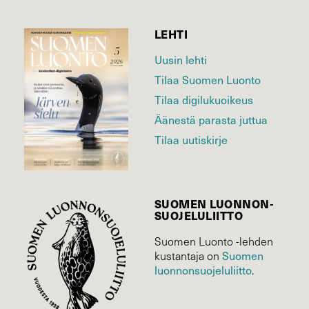
LEHTI
Uusin lehti
Tilaa Suomen Luonto
Tilaa digilukuoikeus
Äänestä parasta juttua
Tilaa uutiskirje
SUOMEN LUONNON­
SUOJELU­LIITTO
Suomen Luonto -lehden
Suomen
kustantaja on
luonnonsuojelu­liitto
.