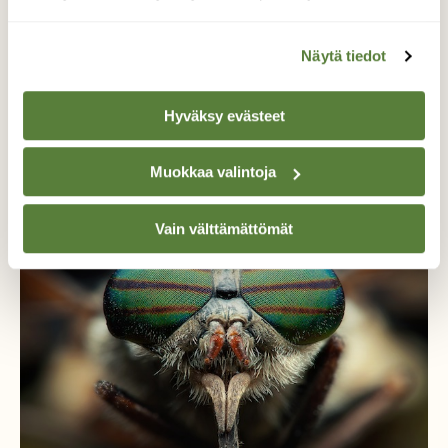
Näytä tiedot
Hyväksy evästeet
HYÖNTEISET
Kesäinen paarmaruno
Muokkaa valintoja
Vain välttämättömät