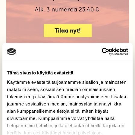
Alk. 3 numeroa 23,40 €.
Tilaa nyt!
Tämä sivusto käyttää evästeitä
Lisää aiheesta
Käytämme evästeitä tarjoamamme sisällön ja mainosten
räätälöimiseen, sosiaalisen median ominaisuuksien
tukemiseen ja kävijämäärämme analysoimiseen. Lisäksi
jaamme sosiaalisen median, mainosalan ja analytiikka-
alan kumppaneillemme tietoja siitä, miten käytät
sivustoamme. Kumppanimme voivat yhdistää näitä
tietoja muihin tietoihin, joita olet antanut heille tai joita on
kerätty, kun olet käyttänyt heidän palvelujaan.