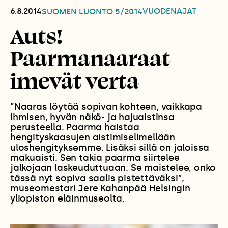
6.8.2014
VUODENAJAT
SUOMEN LUONTO
5/2014
Auts!
Paarmanaaraat
imevät verta
”Naaras löytää sopivan kohteen, vaikkapa
ihmisen, hyvän näkö- ja hajuaistinsa
perusteella. Paarma haistaa
hengityskaasujen aistimiselimellään
uloshengityksemme. Lisäksi sillä on jaloissa
makuaisti. Sen takia paarma siirtelee
jalkojaan laskeuduttuaan. Se maistelee, onko
tässä nyt sopiva saalis pistettäväksi”,
museomestari Jere Kahanpää Helsingin
yliopiston eläinmuseolta.