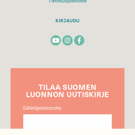
Tietosuojaseloste
KIRJAUDU
TILAA
SUOMEN
LUONNON
UUTIS­KIRJE
Sähköpostiosoite