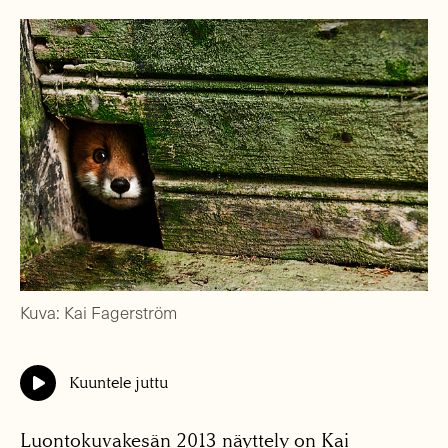
Kuva: Kai Fagerström
Kuuntele juttu
Luontokuvakesän 2013 näyttely on Kai