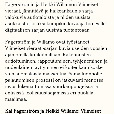
Fagerströmin ja Heikki Willamon Viimeiset
vieraat, jännittävä ja haikeankaunis sarja
valokuvia autiotaloista ja niiden uusista
asukkaista. Lisäksi kumpikin kuvaaja tuo esille
digitaalisen sarjan uusinta tuotantoaan.
Fagerström ja Willamo ovat työstäneet
Viimeiset vieraat -sarjan kuvia useiden vuosien
ajan omilla kotikulmillaan. Rakennusten
autioituminen, rappeutuminen, tyhjeneminen ja
uudenlainen täyttyminen ei kuitenkaan koske
vain suomalaista maaseutua. Sama luonnolle
palautumisen prosessi on jatkuvasti menossa
myös lukemattomissa suurkaupungeissa ja
entisissä teollisuustaajamissa eri puolilla
maailmaa.
Kai Fagerström ja Heikki Willamo: Viimeiset