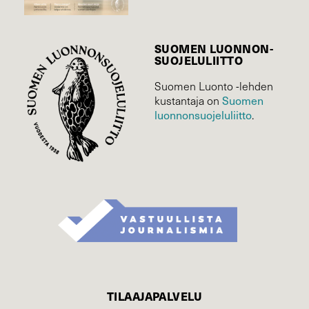
SUOMEN LUONNON­
SUOJELU­LIITTO
Suomen Luonto -lehden
kustantaja on
Suomen
luonnonsuojelu­liitto
.
TILAAJAPALVELU