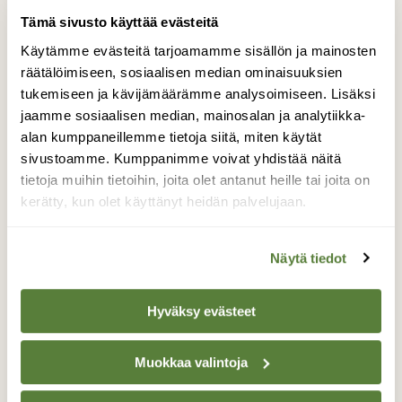
Tilaa nyt!
Tämä sivusto käyttää evästeitä
Käytämme evästeitä tarjoamamme sisällön ja mainosten
räätälöimiseen, sosiaalisen median ominaisuuksien
tukemiseen ja kävijämäärämme analysoimiseen. Lisäksi
jaamme sosiaalisen median, mainosalan ja analytiikka-
alan kumppaneillemme tietoja siitä, miten käytät
Lisää aiheesta
sivustoamme. Kumppanimme voivat yhdistää näitä
tietoja muihin tietoihin, joita olet antanut heille tai joita on
kerätty, kun olet käyttänyt heidän palvelujaan.
Näytä tiedot
UUSIN NUMERO
Hyväksy evästeet
5/26
Muokkaa valintoja
Tilaa lukuoikeus »