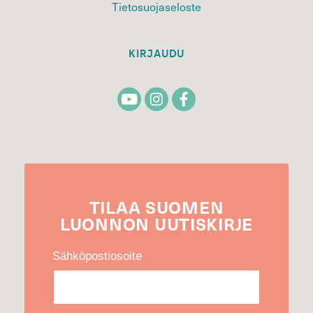
Tietosuojaseloste
KIRJAUDU
TILAA
SUOMEN
LUONNON
UUTIS­KIRJE
Sähköpostiosoite