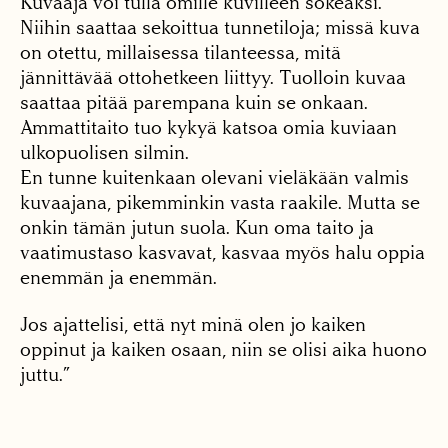
Kuvaaja voi tulla omille kuvilleen sokeaksi.
Niihin saattaa sekoittua tunnetiloja; missä kuva
on otettu, millaisessa tilanteessa, mitä
jännittävää ottohetkeen liittyy. Tuolloin kuvaa
saattaa pitää parempana kuin se onkaan.
Ammattitaito tuo kykyä katsoa omia kuviaan
ulkopuolisen silmin.
En tunne kuitenkaan olevani vieläkään valmis
kuvaajana, pikemminkin vasta raakile. Mutta se
onkin tämän jutun suola. Kun oma taito ja
vaatimustaso kasvavat, kasvaa myös halu oppia
enemmän ja enemmän.
Jos ajattelisi, että nyt minä olen jo kaiken
oppinut ja kaiken osaan, niin se olisi aika huono
juttu.”