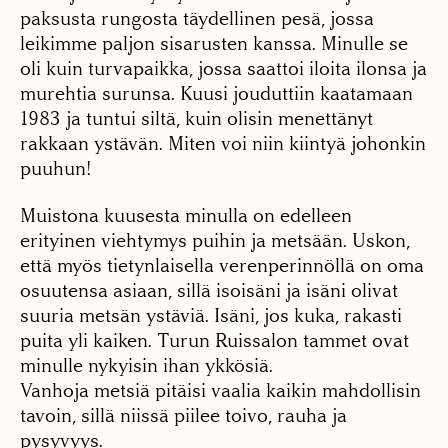
paksusta rungosta täydellinen pesä, jossa
leikimme paljon sisarusten kanssa. Minulle se
oli kuin turvapaikka, jossa saattoi iloita ilonsa ja
murehtia surunsa. Kuusi jouduttiin kaatamaan
1983 ja tuntui siltä, kuin olisin menettänyt
rakkaan ystävän. Miten voi niin kiintyä johonkin
puuhun!
Muistona kuusesta minulla on edelleen
erityinen viehtymys puihin ja metsään. Uskon,
että myös tietynlaisella verenperinnöllä on oma
osuutensa asiaan, sillä isoisäni ja isäni olivat
suuria metsän ystäviä. Isäni, jos kuka, rakasti
puita yli kaiken. Turun Ruissalon tammet ovat
minulle nykyisin ihan ykkösiä.
Vanhoja metsiä pitäisi vaalia kaikin mahdollisin
tavoin, sillä niissä piilee toivo, rauha ja
pysyvyys.