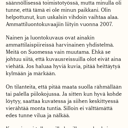
säännöllisessä toimistotyössä, mutta minulla oli
tunne, että tämä ei ole minun paikkani. Olin
helpottunut, kun uskalsin vihdoin vaihtaa alaa.
Ammattiluontokuvaajiin liityin vuonna 2007.
Nainen ja luontokuvaus ovat ainakin
ammattilaispiireissä harvinainen yhdistelmä.
Meitä on Suomessa vain muutama. Ehkä se
johtuu siitä, että kuvausreissuilla olot eivät aina
viehätä. Jos haluaa hyviä kuvia, pitää heittäytyä
kylmään ja märkään.
On tilanteita, että pitää maata suolla rähmällään
tai palella piilokojussa. Ja sitten kun hyvä kohde
löytyy, saattaa kuvatessa ja siihen keskittyessä
vierähtää monta tuntia. Silloin ei välttämättä
edes tunne vilua ja nälkää.