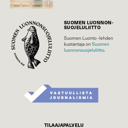
SUOMEN LUONNON­
SUOJELU­LIITTO
Suomen Luonto -lehden
kustantaja on
Suomen
luonnonsuojelu­liitto
.
TILAAJAPALVELU