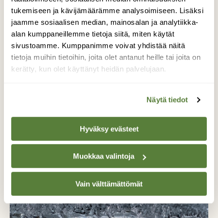
tukemiseen ja kävijämäärämme analysoimiseen. Lisäksi
Tue ajankohtaista ja asiantuntevaa
jaamme sosiaalisen median, mainosalan ja analytiikka-
luonto- ja ympäristöjournalismia.
alan kumppaneillemme tietoja siitä, miten käytät
Tilaa Suomen Luonto ja tule mukaan
sivustoamme. Kumppanimme voivat yhdistää näitä
luonnonystävien joukkoon!
tietoja muihin tietoihin, joita olet antanut heille tai joita on
kerätty, kun olet käyttänyt heidän palvelujaan.
Alk. 3 numeroa 23,40 €.
Näytä tiedot
Tilaa nyt!
Hyväksy evästeet
Muokkaa valintoja
Lisää aiheesta
Vain välttämättömät