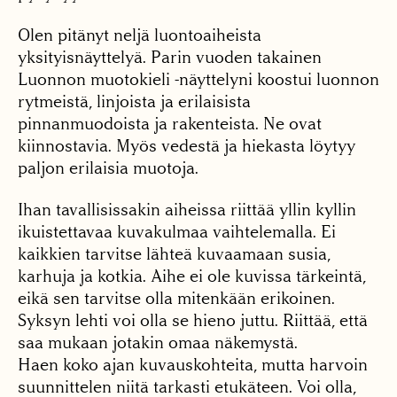
Olen pitänyt neljä luontoaiheista
yksityisnäyttelyä. Parin vuoden takainen
Luonnon muotokieli -näyttelyni koostui luonnon
rytmeistä, linjoista ja erilaisista
pinnanmuodoista ja rakenteista. Ne ovat
kiinnostavia. Myös vedestä ja hiekasta löytyy
paljon erilaisia muotoja.
Ihan tavallisissakin aiheissa riittää yllin kyllin
ikuistettavaa kuvakulmaa vaihtelemalla. Ei
kaikkien tarvitse lähteä kuvaamaan susia,
karhuja ja kotkia. Aihe ei ole kuvissa tärkeintä,
eikä sen tarvitse olla mitenkään erikoinen.
Syksyn lehti voi olla se hieno juttu. Riittää, että
saa mukaan jotakin omaa näkemystä.
Haen koko ajan kuvauskohteita, mutta harvoin
suunnittelen niitä tarkasti etukäteen. Voi olla,