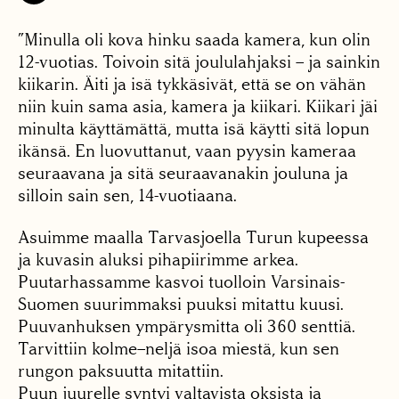
”Minulla oli kova hinku saada kamera, kun olin
12-vuotias. Toivoin sitä joululahjaksi – ja sainkin
kiikarin. Äiti ja isä tykkäsivät, että se on vähän
niin kuin sama asia, kamera ja kiikari. Kiikari jäi
minulta käyttämättä, mutta isä käytti sitä lopun
ikänsä. En luovuttanut, vaan pyysin kameraa
seuraavana ja sitä seuraavanakin jouluna ja
silloin sain sen, 14-vuotiaana.
Asuimme maalla Tarvasjoella Turun kupeessa
ja kuvasin aluksi pihapiirimme arkea.
Puutarhassamme kasvoi tuolloin Varsinais-
Suomen suurimmaksi puuksi mitattu kuusi.
Puuvanhuksen ympärysmitta oli 360 senttiä.
Tarvittiin kolme–neljä isoa miestä, kun sen
rungon paksuutta mitattiin.
Puun juurelle syntyi valtavista oksista ja