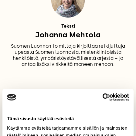
Teksti
Johanna Mehtola
Suomen Luonnon toimittaja kirjoittaa retkijuttuja
upeasta Suomen luonnosta, mielenkiintoisista
henkilöistä, ympäristöystävällisestä arjesta – ja
antaa lisäksi virikkeitä moneen menoon.
KASVOKKAIN
LUONTOKUVA
VALOKUVAUS
Tämä sivusto käyttää evästeitä
Käytämme evästeitä tarjoamamme sisällön ja mainosten
Tilaa Suomen Luonto
räätälöimiseen, sosiaalisen median ominaisuuksien