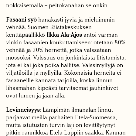
nokkaisemalla –­ peltokanahan se onkin.
Fasaani syö
hanakasti jyviä ja mieluimmin
vehnää. Suomen Riistakeskuksen
kenttäpäällikkö
Ilkka Ala-Ajos
antoi varman
vinkin fasaanien koukuttamiseen: otetaan 80%
vehnää ja 20% hernettä, jotka valssataan
mössöksi. Valssaus on jonkinlaista litistämistä,
jota ei kai joka poika hallitse. Valssimyllyjä on
viljatiloilla ja myllyillä. Kokonaisia herneitä ei
fasaaneille kannata tarjoilla, koska linnun
lihasmahan kipeästi tarvitsemat jauhinkivet
ovat lumen ja jään alla.
Levinneisyys
: Lämpimän ilmanalan linnut
pärjäävät meillä parhaiten Etelä-Suomessa,
mutta istutusten turvin laji on levittäytynyt
pitkin rannikkoa Etelä-Lappiin saakka. Kannan