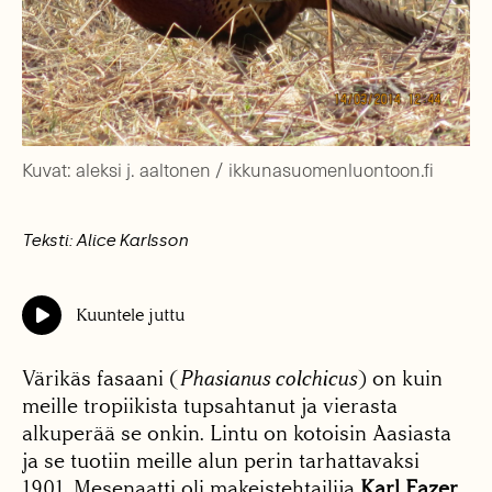
Kuvat: aleksi j. aaltonen / ikkunasuomenluontoon.fi
Teksti: Alice Karlsson
Kuuntele juttu
Värikäs fasaani (
Phasianus colchicus
) on kuin
meille tropiikista tupsahtanut ja vierasta
alkuperää se onkin. Lintu on kotoisin Aasiasta
ja se tuotiin meille alun perin tarhattavaksi
1901. Mesenaatti oli makeistehtailija
Karl Fazer
.