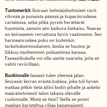
Tuntomerkit:
Koiraan helmiäishohtoiset värit:
vihreää ja punaista päässä ja kuparinruskeaa
vartalossa, sekä pitkä pyrstö herättävät
huomiota, samoin sen kaikuva kiekaisu. Naaras
on koiraaseen verrattuna hyvin vaatimaton. Sen
harmaanruskea puku on kuitenkin
tarkoituksenmukainen, koska se hautoo ja
liikkuu myöhemmin poikastensa kanssa.
Fasaanikukolla voi olla useita naaraita, joita se
vahtii reviirillään.
Ruokinnalle
fasaani tulee yleensä jalan.
Seurasin kerran erästä kukkoa, joka tuli hyvän
matkaa pitkin tietä äitini kodin pihalle ja askelsi
määrätietoisesti talon takana olevalle
ruokinnalle. Mistä se tiesi? Siellä se poimi
maahan karisteltua viljaa kanamaisesti