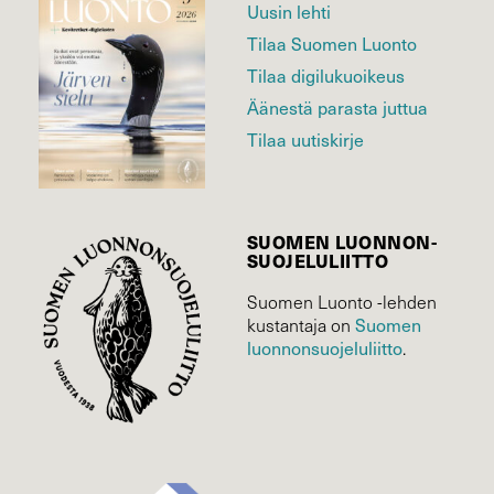
Uusin lehti
Tilaa Suomen Luonto
Tilaa digilukuoikeus
Äänestä parasta juttua
Tilaa uutiskirje
SUOMEN LUONNON­
SUOJELU­LIITTO
Suomen Luonto -lehden
kustantaja on
Suomen
luonnonsuojelu­liitto
.