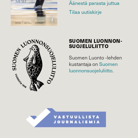
Äänestä parasta juttua
Tilaa uutiskirje
SUOMEN LUONNON­
SUOJELU­LIITTO
Suomen Luonto -lehden
Suomen
kustantaja on
luonnonsuojelu­liitto
.