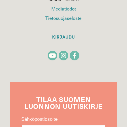
Mediatiedot
Tietosuojaseloste
KIRJAUDU
TILAA
SUOMEN
LUONNON
UUTIS­KIRJE
Sähköpostiosoite