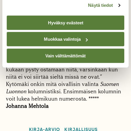
Kytömäen kieli on pikkutarkkaa ja kaunista. Se
Näytä tiedot
jää mieleen väikkymään vielä kirjan lukemisen
jälkeenkin. Luonto on yhtenä henkilönä läsnä ja
Hyväksy evästeet
hengittävänä jokaisella sivulla. Tekisi mieli
verrata häntä
Ingmar Bergmanin
kuvailevaan ja
Muokkaa valintoja
tarkkaan tyyliin, mutta kulkekoon Kytömäki
mieluummin omia hienoja polkujaan: ”Paljonko
maksaa pilven korkuinen kuusi? Palokärki?
Vain välttämättömät
Korpiluppo? Hiljaisuus? Niin paljon, ettei
kukaan pysty ostamaan niitä, varsinkaan kun
niitä ei voi siirtää sieltä missä ne ovat.”
Kytömäki onkin mitä oivallisin valinta
Suomen
Luonnon
kolumnistiksi. Ensimmäisen kolumnin
voit lukea helmikuun numerosta. *****
Johanna Mehtola
KIRJA-ARVIO
KIRJALLISUUS