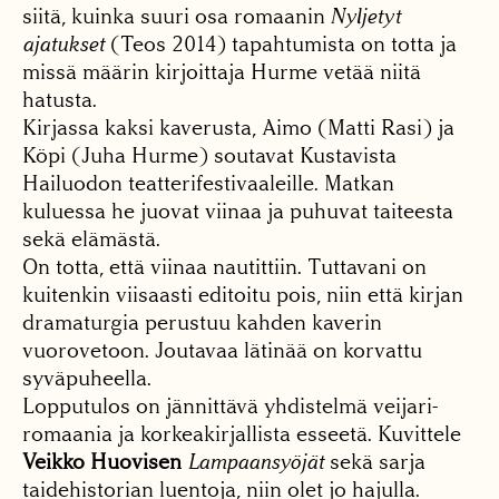
siitä, kuinka suuri osa romaanin
Nyljetyt
ajatukset
(Teos 2014) tapahtumista on totta ja
missä määrin kirjoittaja Hurme vetää niitä
hatusta.
Kirjassa kaksi kaverusta, Aimo (Matti Rasi) ja
Köpi (Juha Hurme) soutavat Kustavista
Hailuodon teatterifestivaaleille. Matkan
kuluessa he juovat viinaa ja puhuvat taiteesta
sekä elämästä.
On totta, että viinaa nautittiin. Tuttavani on
kuitenkin viisaasti editoitu pois, niin että kirjan
dramaturgia perustuu kahden kaverin
vuorovetoon. Joutavaa lätinää on korvattu
syväpuheella.
Lopputulos on jännittävä yhdistelmä veijari-
romaania ja korkeakirjallista esseetä. Kuvittele
Veikko Huovisen
Lampaansyöjät
sekä sarja
taidehistorian luentoja, niin olet jo hajulla.