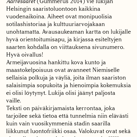
Aarresaaret
(Gummerus 2014) vie lukijan
Helsingin saaristoluontoon kaikkina
vuodenaikoina. Aiheet ovat monipuolisia
sotilashistoriaa ja kulttuuriarvojakaan
unohtamatta. Avausaukeaman kartta on lukijalle
hyvä orientoitumisapu, ja kirjassa esiteltyjen
saarten kohdalla on viittauksena sivunumero.
Hyvä oivallus!
Armeijavuosina hankittu kova kunto ja
maastokelpoisuus ovat avanneet Niemiselle
sellaisia polkuja ja väyliä, joita ilman saariston
salaisimpia sopukoita ja hienoimpia kokemuksia
ei olisi löytynyt. Lukija olisi jäänyt paljosta
vaille.
Teksti on päiväkirjamaista kerrontaa, joka
tarjoilee sekä tietoa että tunnelmia niin elävästi
kuin vain vuosikymmeniä stadin saarilla
liikkunut luontofriikki osaa. Valokuvat ovat sekä