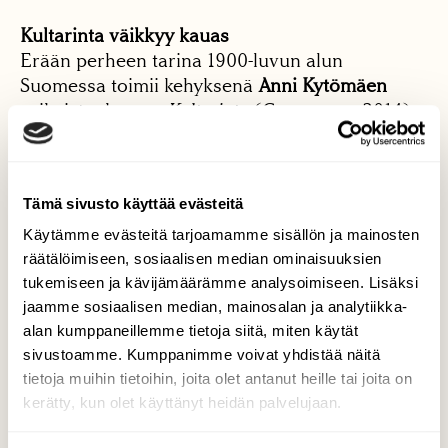
Kultarinta väikkyy kauas
Erään perheen tarina 1900-luvun alun
Suomessa toimii kehyksenä
Anni Kytömäen
esikoisteoksessa
Kultarinta
(Gummerus 2014).
Kansa jakautuu punaisiin ja valkoisiin – ja
metsäläisiin. Kirjan yksi päähenkilö, varakkaan
metsänomistajan poika Erik Stenfors, lähtee
Tämä sivusto käyttää evästeitä
kansaa jakavan railon tieltä pohjoiseen
metsänvartijaksi. Kun hän palaa, mikään ei ole
Käytämme evästeitä tarjoamamme sisällön ja mainosten
ennallaan.
räätälöimiseen, sosiaalisen median ominaisuuksien
Finlandia-palkintoehdokkaana ollut
Kultarinta
tukemiseen ja kävijämäärämme analysoimiseen. Lisäksi
jaamme sosiaalisen median, mainosalan ja analytiikka-
on sukupolviromaani, sillä oman tarinansa
alan kumppaneillemme tietoja siitä, miten käytät
kertoo myös Erikin tytär Malla. Hän joutuu
sivustoamme. Kumppanimme voivat yhdistää näitä
äidin kuoltua vieraaseen perheeseen oudolle
tietoja muihin tietoihin, joita olet antanut heille tai joita on
seudulle, jossa lohtua suovat vain isältä saadut
kerätty, kun olet käyttänyt heidän palvelujaan.
opit luonnon ihmeellisyyksistä – ja saappaat,
jotka tarjoavat ihmiselle vapauden kulkea.