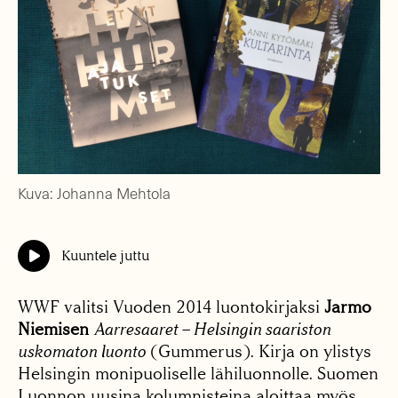
Kuva: Johanna Mehtola
Kuuntele juttu
WWF valitsi Vuoden 2014 luontokirjaksi
Jarmo
Niemisen
Aarresaaret – Helsingin saariston
uskomaton luonto
(Gummerus). Kirja on ylistys
Helsingin monipuoliselle lähiluonnolle. Suomen
Luonnon uusina kolumnisteina aloittaa myös