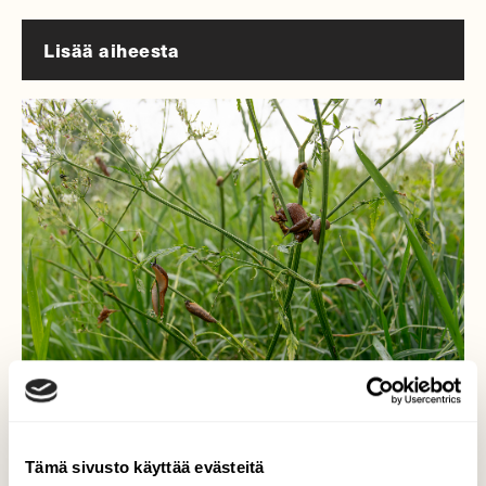
Lisää aiheesta
KYSY LUONNOSTA
Kysy luonnosta: Voiko espanjansiruetanan
Tämä sivusto käyttää evästeitä
runsastumista estää?