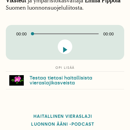
Vikstedt
ja ympäristökasvattaja
Emilia Pippola
Suomen luonnonsuojeluliitosta.
Äänitoistin
00:00
00:00
OPI LISÄÄ
Testaa tietosi haitallisista
vieraslajikasveista
HAITALLINEN VIERASLAJI
LUONNON ÄÄNI -PODCAST