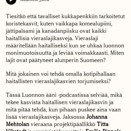
Tiesitkö että tavalliset kukkapenkkiin tarkoitetut
koristekasvit, kuten vaikkapa komealupiini,
jättipalsami ja kanadanpiisku ovat kaikki
haitallisia vieraslajikasveja. Vieraslaji
määritellään haitalliseksi kun se uhkaa luonnon
monimuotoisuutta ja leviää voimakkaasti. Miten
lajit ovat päätyneet alunperin Suomeen?
Mitä jokainen voi tehdä omalla kotipihallaan
haitallisten vieraslajikasvien torjumiseksi?
Tässä Luonnon ääni -podcastissa selviää, mikä
tekee kasvista haitallisen vieraslajikasvin ja
mitä pitää tehdä, kun pihaan puskee aina vaan
lisää vieraslajikasveja. Jaksossa
Johanna
Mehtolan
vieraana projektipäällikkö
Titta