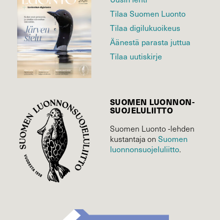
Tilaa Suomen Luonto
Tilaa digilukuoikeus
Äänestä parasta juttua
Tilaa uutiskirje
SUOMEN LUONNON­
SUOJELU­LIITTO
Suomen Luonto -lehden
kustantaja on
Suomen
luonnonsuojelu­liitto
.