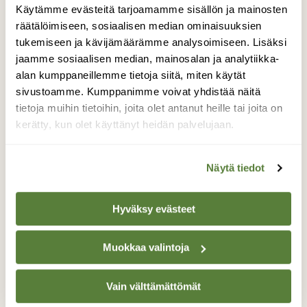
Käytämme evästeitä tarjoamamme sisällön ja mainosten
räätälöimiseen, sosiaalisen median ominaisuuksien
tukemiseen ja kävijämäärämme analysoimiseen. Lisäksi
jaamme sosiaalisen median, mainosalan ja analytiikka-
alan kumppaneillemme tietoja siitä, miten käytät
sivustoamme. Kumppanimme voivat yhdistää näitä
tietoja muihin tietoihin, joita olet antanut heille tai joita on
kerätty, kun olet käyttänyt heidän palvelujaan.
Näytä tiedot
Hyväksy evästeet
LUONNON ÄÄNI -PODCAST
Muokkaa valintoja
Luonnon ääni -podcast jakso 24: Miksi lepakot
lentävät keväällä keskellä päivää?
Vain välttämättömät