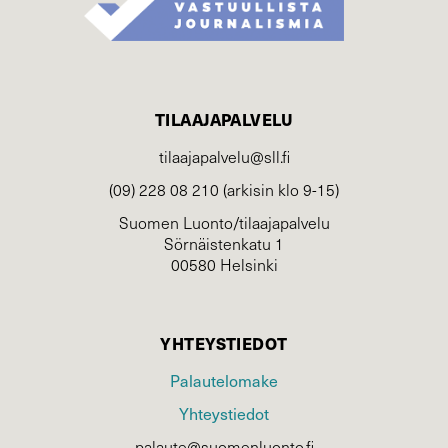
TILAAJAPALVELU
tilaajapalvelu@sll.fi
(09) 228 08 210 (arkisin klo 9-15)
Suomen Luonto/tilaajapalvelu
Sörnäistenkatu 1
00580 Helsinki
YHTEYSTIEDOT
Palautelomake
Yhteystiedot
palaute@suomenluonto.fi