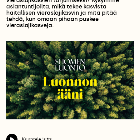
vieraslajikasvien torjumiseksi? Kysyimme
asiantuntijoilta, mikä tekee kasvista
haitallisen vieraslajikasvin ja mitä pitää
tehdä, kun omaan pihaan puskee
vieraslajikasveja.
Kuuntele juttu