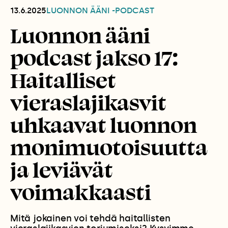
13.6.2025
LUONNON ÄÄNI -PODCAST
Luonnon ääni
podcast jakso 17:
Haitalliset
vieraslajikasvit
uhkaavat luonnon
monimuotoisuutta
ja leviävät
voimakkaasti
Mitä jokainen voi tehdä haitallisten