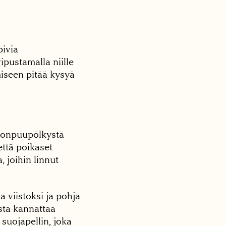
pivia
ipustamalla niille
amiseen pitää kysyä
nonpuupölkystä
että poikaset
 joihin linnut
 viistoksi ja pohja
sta kannattaa
 suojapellin, joka