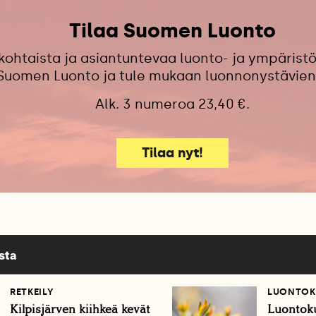
Tilaa Suomen Luonto
kohtaista ja asiantuntevaa luonto- ja ympäristö
 Suomen Luonto ja tule mukaan luonnonystävien
Alk. 3 numeroa 23,40 €.
Tilaa nyt!
sta
RETKEILY
LUONTOK
Kilpisjärven kiihkeä kevät
Luontoku