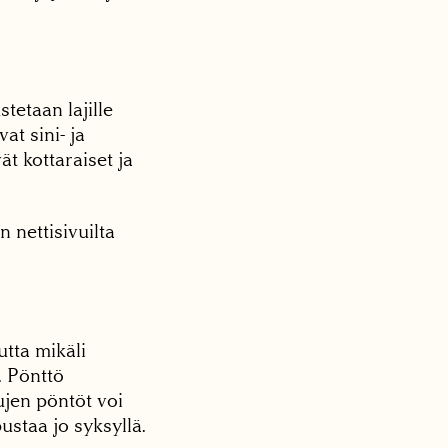
tetaan lajille
at sini- ja
ät kottaraiset ja
 nettisivuilta
utta mikäli
. Pönttö
ujen pöntöt voi
ustaa jo syksyllä.