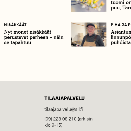
tuomi on
puu, Tar
NISÄKKÄÄT
PIHA JA 
Nyt monet nisäkkäät
Asiantun
perustavat perheen – näin
linnunpö
se tapahtuu
puhdista
TILAAJAPALVELU
tilaajapalvelu@sll.fi
(09) 228 08 210 (arkisin
klo 9-15)