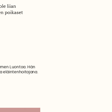
le liian
ien poikaset
uomen Luontoa. Hän
a eläintenhoitajana.