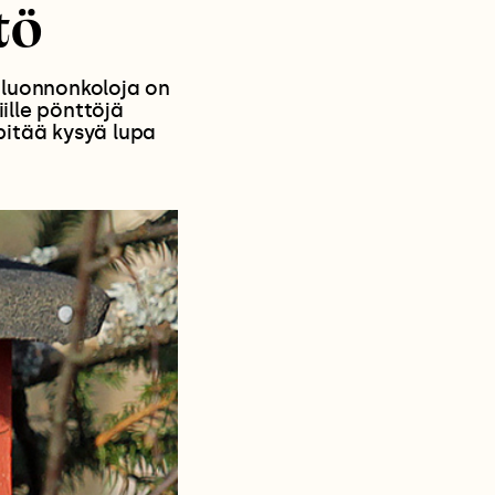
tö
a luonnonkoloja on
ille pönttöjä
 pitää kysyä lupa