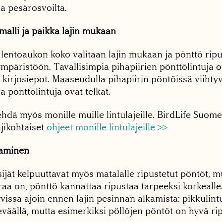
a pesärosvoilta.
malli ja paikka lajin mukaan
 lentoaukon koko valitaan lajin mukaan ja pönttö ripus
mpäristöön. Tavallisimpia pihapiirien pönttölintuja ov
kä kirjosiepot. Maaseudulla pihapiirin pöntöissä viihtyv
a pönttölintuja ovat telkät.
ehdä myös monille muille lintulajeille. BirdLife Suomen
ajikohtaiset
ohjeet monille lintulajeille >>
taminen
jät kelpuuttavat myös matalalle ripustetut pöntöt, m
aa on, pönttö kannattaa ripustaa tarpeeksi korkealle
vissä ajoin ennen lajin pesinnän alkamista: pikkulint
eväällä, mutta esimerkiksi pöllöjen pöntöt on hyvä rip