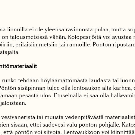
 linnuilla ei ole yleensä ravinnosta pulaa, mutta so
on talousmetsissä vähän. Kolopesijöitä voi avustaa r
iiriin, erilaisiin metsiin tai rannoille. Pöntön ripust
tajalta.
nttömateriaalit
runko tehdään höyläämättömästä laudasta tai luon
öntön sisäpinnan tulee olla lentoaukon alta karhea, 
ämään pesästä ulos. Etuseinällä ei saa olla halkeamia,
jaloistaan.
vesivanerista tai muusta vedenpitävästä materiaalista
ien sisään, ettei sadevesi valu pöntön pohjalle. Kato
, että pöntön voi siivota. Lentoaukkoon voi kiinnittää