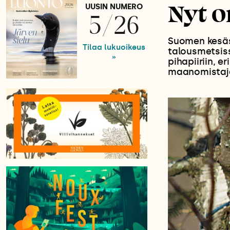
Nyt o
UUSIN NUMERO
5/26
Suomen kesäss
Tilaa lukuoikeus
talousmetsiss
»
pihapiiriin, e
maanomistaja