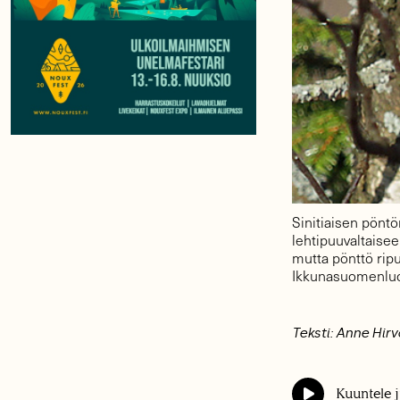
Sinitiaisen pöntö
lehtipuuvaltaise
mutta pönttö rip
Ikkunasuomenluo
Teksti: Anne Hir
Kuuntele j