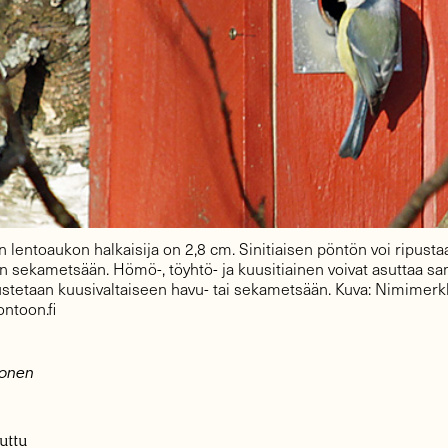
n lentoaukon halkaisija on 2,8 cm. Sinitiaisen pöntön voi ripustaa 
en sekametsään. Hömö-, töyhtö- ja kuusitiainen voivat asuttaa 
ustetaan kuusivaltaiseen havu- tai sekametsään. Kuva: Nimimerkk
ntoon.fi
vonen
uttu