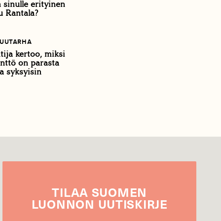
 sinulle erityinen
u Rantala?
PUUTARHA
tija kertoo, miksi
nttö on parasta
a syksyisin
TILAA
SUOMEN
LUONNON
UUTIS­KIRJE