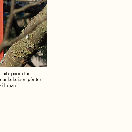
pihapiiriin tai
samankokoisen pöntön,
i Irma /