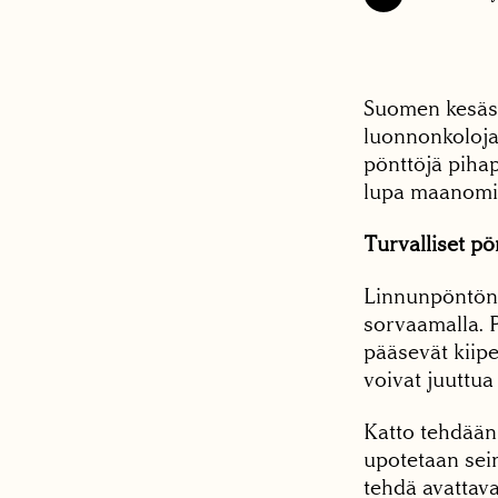
Suomen kesässä
luonnonkoloja 
pönttöjä pihap
lupa maanomis
Turvalliset pö
Linnunpöntön 
sorvaamalla. P
pääsevät kiipe
voivat juuttua 
Katto tehdään 
upotetaan sein
tehdä avattava