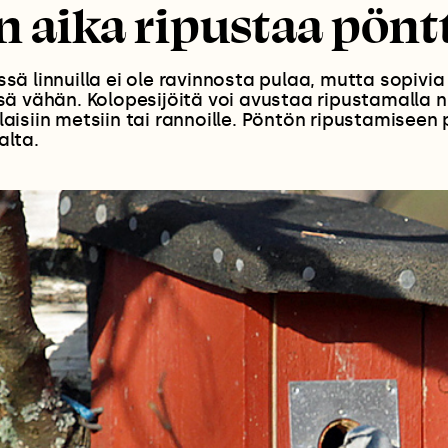
n aika ripustaa pönt
ä linnuilla ei ole ravinnosta pulaa, mutta sopivi
ä vähän. Kolopesijöitä voi avustaa ripustamalla ni
rilaisiin metsiin tai rannoille. Pöntön ripustamiseen
lta.