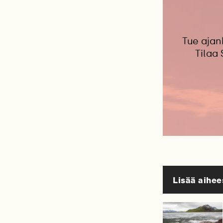
Tue ajan
Tilaa
Lisää aihee