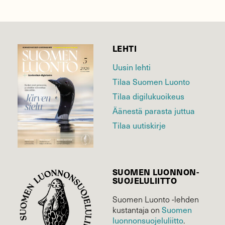
LEHTI
Uusin lehti
Tilaa Suomen Luonto
Tilaa digilukuoikeus
Äänestä parasta juttua
Tilaa uutiskirje
SUOMEN LUONNON­
SUOJELU­LIITTO
Suomen Luonto -lehden
kustantaja on
Suomen
luonnonsuojelu­liitto
.