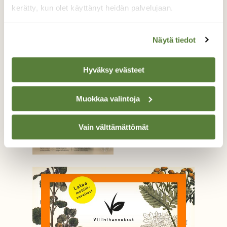
kerätty, kun olet käyttänyt heidän palvelujaan.
Näytä tiedot
Hyväksy evästeet
UUSIN NUMERO
5/26
Muokkaa valintoja
Tilaa lukuoikeus »
Vain välttämättömät