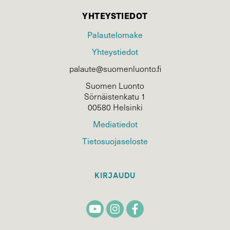
YHTEYSTIEDOT
Palautelomake
Yhteystiedot
palaute@suomenluonto.fi
Suomen Luonto
Sörnäistenkatu 1
00580 Helsinki
Mediatiedot
Tietosuojaseloste
KIRJAUDU