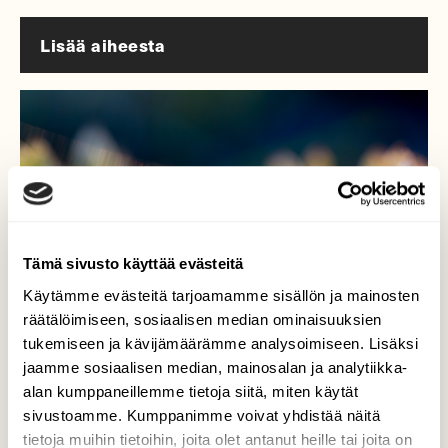
Lisää aiheesta
Tämä sivusto käyttää evästeitä
Käytämme evästeitä tarjoamamme sisällön ja mainosten
räätälöimiseen, sosiaalisen median ominaisuuksien
tukemiseen ja kävijämäärämme analysoimiseen. Lisäksi
jaamme sosiaalisen median, mainosalan ja analytiikka-
alan kumppaneillemme tietoja siitä, miten käytät
LUONTO
Vastaa suomenluonto.fi:n kävijäkyselyyn – voita
sivustoamme. Kumppanimme voivat yhdistää näitä
reppu!
tietoja muihin tietoihin, joita olet antanut heille tai joita on