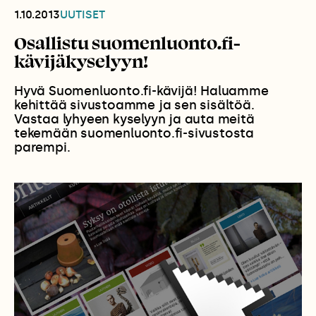
1.10.2013
UUTISET
Osallistu suomenluonto.fi-
kävijäkyselyyn!
Hyvä Suomenluonto.fi-kävijä! Haluamme
kehittää sivustoamme ja sen sisältöä.
Vastaa lyhyeen kyselyyn ja auta meitä
tekemään suomenluonto.fi-sivustosta
parempi.