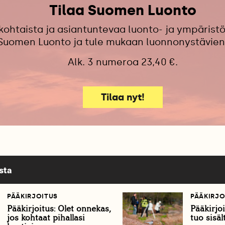
Tilaa Suomen Luonto
kohtaista ja asiantuntevaa luonto- ja ympäristö
 Suomen Luonto ja tule mukaan luonnonystävien
Alk. 3 numeroa 23,40 €.
Tilaa nyt!
sta
PÄÄKIRJOITUS
PÄÄKIRJO
Pääkirjoitus: Olet onnekas,
Pääkirjo
jos kohtaat pihallasi
tuo sisä