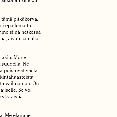
akkohan sille oli
i tämä pitkäkorva.
isi epäilemättä
imme siinä hetkessä
ämää, aivan samalla
stäkin. Monet
isuudella. Ne
a poistuvat vasta,
lkintahaasteista
sta vaihdantaa. On
jiselle. Se voi
kyky aistia
ta. Me elämme