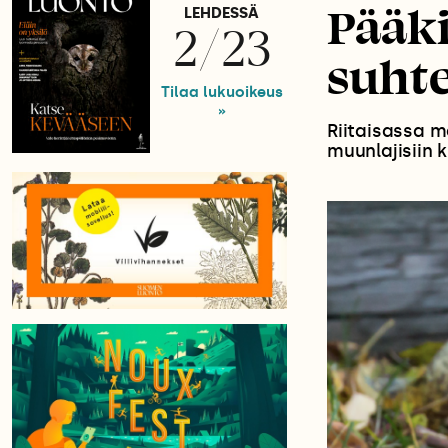
Pääki
LEHDESSÄ
2/23
suhte
Tilaa lukuoikeus
»
Riitaisassa m
muunlajisiin k