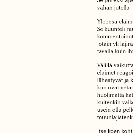
Se pureksi ape
vähän jutella.
Yleensä eläime
Se kuunteli ra
kommentoinut t
jotain yli laj
tavalla kuin 
Välillä vaiku
eläimet reago
lähestyvät ja 
kun ovat vetän
huolimatta ka
kuitenkin vaik
usein olla pel
muunlajistenki
Itse koen koh