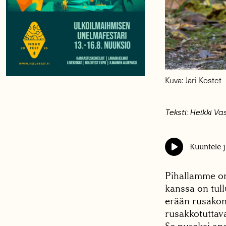
Kuva: Jari Kostet
Teksti: Heikki V
Kuuntele j
Pihallamme on 
kanssa on tull
erään rusakon 
rusakkotuttav