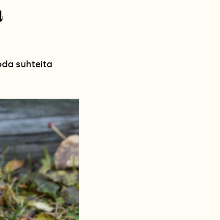
a
uoda suhteita