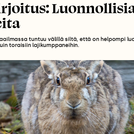
rjoitus: Luonnollisi
ita
aailmassa tuntuu välillä siltä, että on helpompi l
uin toraisiin lajikumppaneihin.