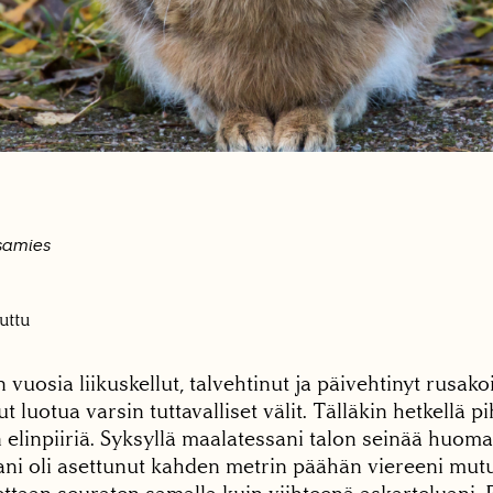
asamies
uttu
vuosia liikuskellut, talvehtinut ja päivehtinyt rusakoi
ut luotua varsin tuttavalliset välit. Tälläkin hetkellä
elinpiiriä. Syksyllä maalatessani talon seinää huomas
ani oli asettunut kahden metrin päähän viereeni mut