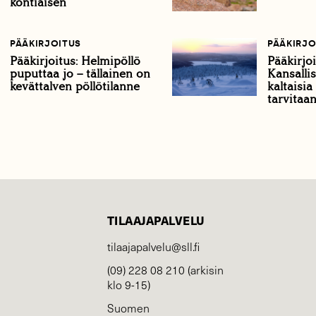
kontiaisen
PÄÄKIRJOITUS
PÄÄKIRJO
Pääkirjoitus: Helmipöllö
Pääkirjoi
puputtaa jo – tällainen on
Kansalli
kevättalven pöllötilanne
kaltaisia
tarvitaan
TILAAJAPALVELU
tilaajapalvelu@sll.fi
(09) 228 08 210 (arkisin
klo 9-15)
Suomen