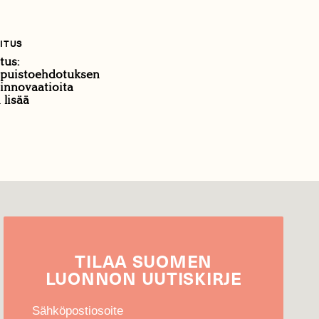
ITUS
tus:
spuistoehdotuksen
 innovaatioita
 lisää
TILAA
SUOMEN
LUONNON
UUTIS­KIRJE
Sähköpostiosoite