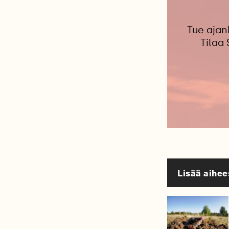
Tue ajan
Tilaa
Lisää aihee