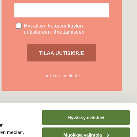
Hyväksyn tietojeni käytön
uutiskirjeen lähettämiseen
Tietosuojaseloste
Hyväksy evästeet
an
sen median,
Muokkaa valintoja