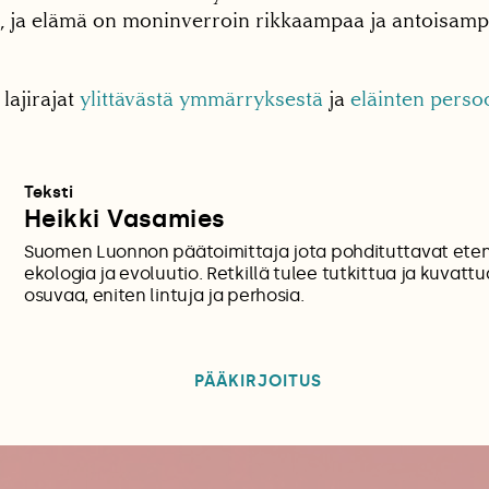
ä, ja elämä on moninverroin rikkaampaa ja antoisam
lajirajat
ylittävästä ymmärryksestä
ja
eläinten perso
Teksti
Heikki Vasamies
Suomen Luonnon päätoimittaja jota pohdituttavat etenk
ekologia ja evoluutio. Retkillä tulee tutkittua ja kuvatt
osuvaa, eniten lintuja ja perhosia.
PÄÄKIRJOITUS