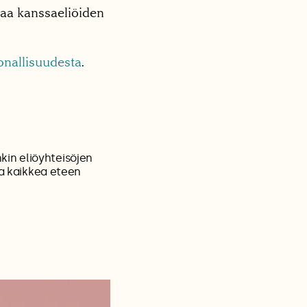
paa kanssaeliöiden
onallisuudesta
.
in eliöyhteisöjen
ua kaikkea eteen