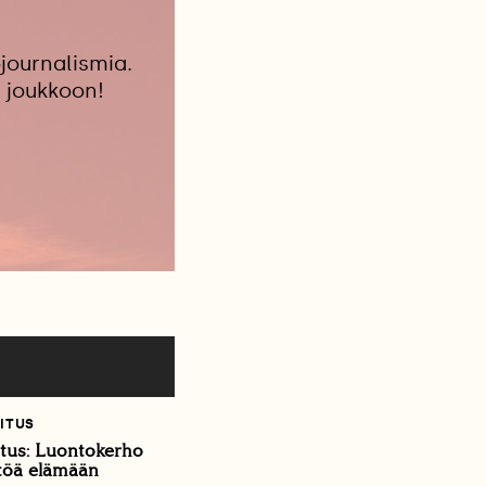
journalismia.
 joukkoon!
ITUS
itus: Luontokerho
ltöä elämään