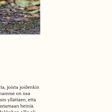
ta, joista joidenkin
 pihamme on osa
in yllättäen, että
ustamaan heiniä.