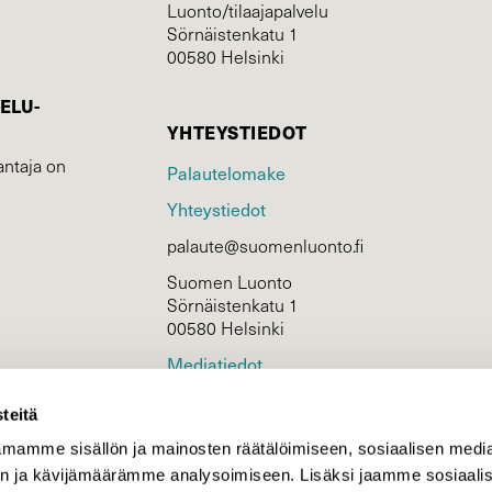
Luonto/tilaajapalvelu
Sörnäistenkatu 1
00580 Helsinki
ELU­
YHTEYSTIEDOT
ntaja on
Palautelomake
Yhteystiedot
palaute@suomenluonto.fi
Suomen Luonto
Sörnäistenkatu 1
00580 Helsinki
Mediatiedot
Tietosuojaseloste
teitä
mamme sisällön ja mainosten räätälöimiseen, sosiaalisen medi
n ja kävijämäärämme analysoimiseen. Lisäksi jaamme sosiaali
KIRJAUDU