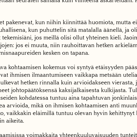
ttaan seuraten samalla kuin viihteenä askarteluani. P
t pakenevat, kun niihin kiinnittää huomiota, mutta e
uhallisena, kun puhuttelin sitä matalalla äänellä, ja ol
ekemisiäni, jos meillä olisi ollut yhteinen kieli. Jao
irajojen: jos ei muuta, niin rauhoittavan hetken arkiel
ihmisnaapureiden kesken on tapana.
ttava kohtaamisen kokemus voi syntyä etäisyyden pää
ivat ihmisen ilmaantumiseen vaikkapa metsään utelia
kulkevat hetken rinnalla kuin arvioidakseen vierasta, j
eet johtopäätöksensä kaksijalkaisesta kulkijasta. Tu
tseiden kohdatessa tuntuu aina tapahtuvan jonkinlai
ea arvioida, mikä on ihmisen kohtaamisen anti muunla
ko, vaikkakin eläimillä tuntuu olevan hyvin kehittynyt 
n aikeita.
taamisissa voimakkaita yhteenkuuluvaisuuden tuntei