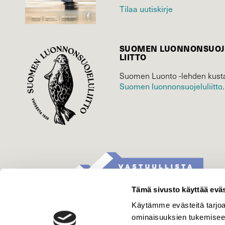
Tilaa uutiskirje
SUOMEN LUONNON­SUOJ
LIITTO
Suomen Luonto -lehden kusta
Suomen luonnonsuojelu­liitto
.
Tämä sivusto käyttää eväs
Käytämme evästeitä tarjoa
ominaisuuksien tukemisee