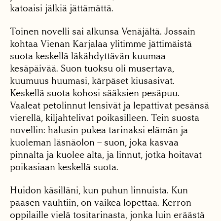
katoaisi jälkiä jättämättä.
Toinen novelli sai alkunsa Venäjältä. Jossain
kohtaa Vienan Karjalaa ylitimme jättimäistä
suota keskellä läkähdyttävän kuumaa
kesäpäivää. Suon tuoksu oli musertava,
kuumuus huumasi, kärpäset kiusasivat.
Keskellä suota kohosi sääksien pesäpuu.
Vaaleat petolinnut lensivät ja lepattivat pesänsä
vierellä, kiljahtelivat poikasilleen. Tein suosta
novellin: halusin pukea tarinaksi elämän ja
kuoleman läsnäolon – suon, joka kasvaa
pinnalta ja kuolee alta, ja linnut, jotka hoitavat
poikasiaan keskellä suota.
Huidon käsilläni, kun puhun linnuista. Kun
pääsen vauhtiin, on vaikea lopettaa. Kerron
oppilaille vielä tositarinasta, jonka luin eräästä