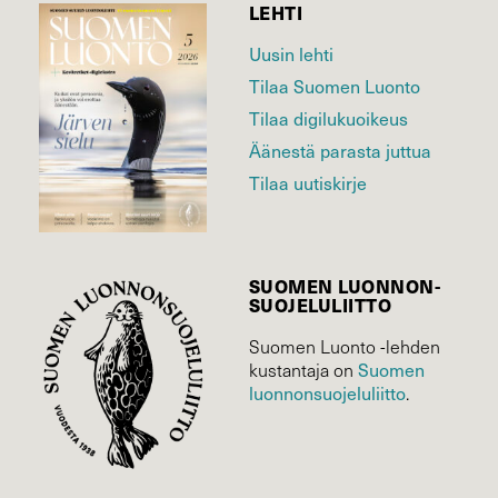
LEHTI
Uusin lehti
Tilaa Suomen Luonto
Tilaa digilukuoikeus
Äänestä parasta juttua
Tilaa uutiskirje
SUOMEN LUONNON­
SUOJELU­LIITTO
Suomen Luonto -lehden
Suomen
kustantaja on
luonnonsuojelu­liitto
.