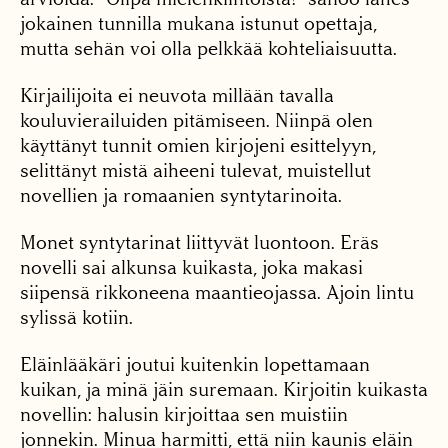
jokainen tunnilla mukana istunut opettaja,
mutta sehän voi olla pelkkää kohteliaisuutta.
Kirjailijoita ei neuvota millään tavalla
kouluvierailuiden pitämiseen. Niinpä olen
käyttänyt tunnit omien kirjojeni esittelyyn,
selittänyt mistä aiheeni tulevat, muistellut
novellien ja romaanien syntytarinoita.
Monet syntytarinat liittyvät luontoon. Eräs
novelli sai alkunsa kuikasta, joka makasi
siipensä rikkoneena maantieojassa. Ajoin lintu
sylissä kotiin.
Eläinlääkäri joutui kuitenkin lopettamaan
kuikan, ja minä jäin suremaan. Kirjoitin kuikasta
novellin: halusin kirjoittaa sen muistiin
jonnekin. Minua harmitti, että niin kaunis eläin