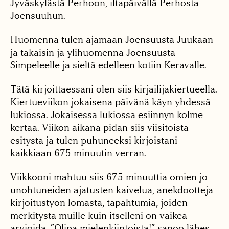
Jyväskylästä Perhoon, iltapäivällä Perhosta
Joensuuhun.
Huomenna tulen ajamaan Joensuusta Juukaan
ja takaisin ja ylihuomenna Joensuusta
Simpeleelle ja sieltä edelleen kotiin Keravalle.
Tätä kirjoittaessani olen siis kirjailijakiertueella.
Kiertueviikon jokaisena päivänä käyn yhdessä
lukiossa. Jokaisessa lukiossa esiinnyn kolme
kertaa. Viikon aikana pidän siis viisitoista
esitystä ja tulen puhuneeksi kirjoistani
kaikkiaan 675 minuutin verran.
Viikkooni mahtuu siis 675 minuuttia omien jo
unohtuneiden ajatusten kaivelua, anekdootteja
kirjoitustyön lomasta, tapahtumia, joiden
merkitystä muille kuin itselleni on vaikea
arvioida. ”Olipa mielenkiintoista!” sanoo lähes