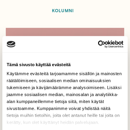
KOLUMNI
Tilaa Suomen Luonto
Tue ajankohtaista ja asiantuntevaa
luonto- ja ympäristöjournalismia.
Tämä sivusto käyttää evästeitä
Tilaa Suomen Luonto ja tule mukaan
Käytämme evästeitä tarjoamamme sisällön ja mainosten
luonnonystävien joukkoon!
räätälöimiseen, sosiaalisen median ominaisuuksien
tukemiseen ja kävijämäärämme analysoimiseen. Lisäksi
Alk. 3 numeroa 23,40 €.
jaamme sosiaalisen median, mainosalan ja analytiikka-
alan kumppaneillemme tietoja siitä, miten käytät
sivustoamme. Kumppanimme voivat yhdistää näitä
Tilaa nyt!
tietoja muihin tietoihin, joita olet antanut heille tai joita on
kerätty, kun olet käyttänyt heidän palvelujaan.