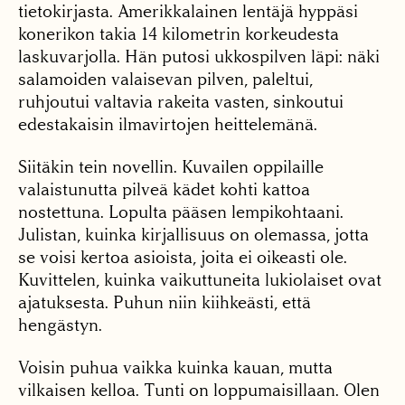
tietokirjasta. Amerikkalainen lentäjä hyppäsi
konerikon takia 14 kilometrin korkeudesta
laskuvarjolla. Hän putosi ukkospilven läpi: näki
salamoiden valaisevan pilven, paleltui,
ruhjoutui valtavia rakeita vasten, sinkoutui
edestakaisin ilmavirtojen heittelemänä.
Siitäkin tein novellin. Kuvailen oppilaille
valaistunutta pilveä kädet kohti kattoa
nostettuna. Lopulta pääsen lempikohtaani.
Julistan, kuinka kirjallisuus on olemassa, jotta
se voisi kertoa asioista, joita ei oikeasti ole.
Kuvittelen, kuinka vaikuttuneita lukiolaiset ovat
ajatuksesta. Puhun niin kiihkeästi, että
hengästyn.
Voisin puhua vaikka kuinka kauan, mutta
vilkaisen kelloa. Tunti on loppumaisillaan. Olen