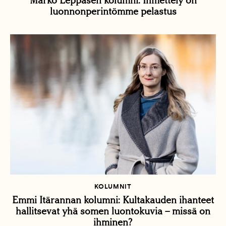
Marko Leppäsen kolumni: Ihmettely on
luonnonperintömme pelastus
KOLUMNIT
Emmi Itärannan kolumni: Kultakauden ihanteet
hallitsevat yhä somen luontokuvia – missä on
ihminen?