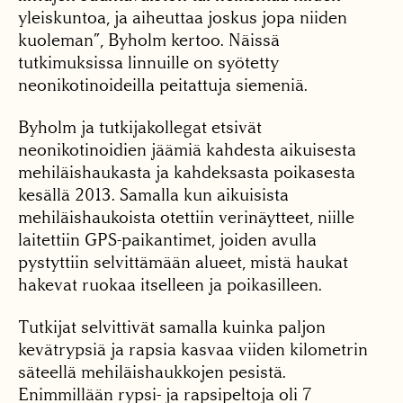
yleiskuntoa, ja aiheuttaa joskus jopa niiden
kuoleman”, Byholm kertoo. Näissä
tutkimuksissa linnuille on syötetty
neonikotinoideilla peitattuja siemeniä.
Byholm ja tutkijakollegat etsivät
neonikotinoidien jäämiä kahdesta aikuisesta
mehiläishaukasta ja kahdeksasta poikasesta
kesällä 2013. Samalla kun aikuisista
mehiläishaukoista otettiin verinäytteet, niille
laitettiin GPS-paikantimet, joiden avulla
pystyttiin selvittämään alueet, mistä haukat
hakevat ruokaa itselleen ja poikasilleen.
Tutkijat selvittivät samalla kuinka paljon
kevätrypsiä ja rapsia kasvaa viiden kilometrin
säteellä mehiläishaukkojen pesistä.
Enimmillään rypsi- ja rapsipeltoja oli 7