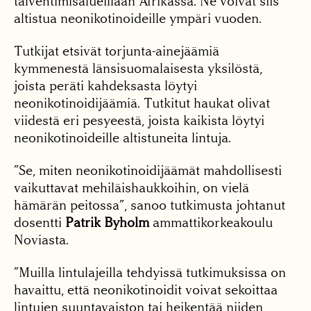
talvehtimisalueillaan Afrikassa. Ne voivat siis
altistua neonikotinoideille ympäri vuoden.
Tutkijat etsivät torjunta-ainejäämiä
kymmenestä länsisuomalaisesta yksilöstä,
joista peräti kahdeksasta löytyi
neonikotinoidijäämiä. Tutkitut haukat olivat
viidestä eri pesyeestä, joista kaikista löytyi
neonikotinoideille altistuneita lintuja.
”Se, miten neonikotinoidijäämät mahdollisesti
vaikuttavat mehiläishaukkoihin, on vielä
hämärän peitossa”, sanoo tutkimusta johtanut
dosentti
Patrik Byholm
ammattikorkeakoulu
Noviasta.
”Muilla lintulajeilla tehdyissä tutkimuksissa on
havaittu, että neonikotinoidit voivat sekoittaa
lintujen suuntavaiston tai heikentää niiden