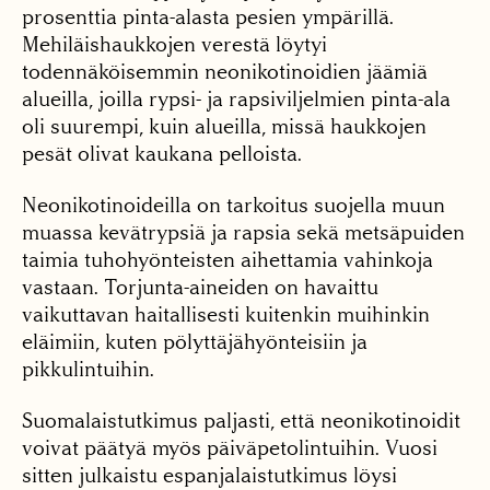
prosenttia pinta-alasta pesien ympärillä.
Mehiläishaukkojen verestä löytyi
todennäköisemmin neonikotinoidien jäämiä
alueilla, joilla rypsi- ja rapsiviljelmien pinta-ala
oli suurempi, kuin alueilla, missä haukkojen
pesät olivat kaukana pelloista.
Neonikotinoideilla on tarkoitus suojella muun
muassa kevätrypsiä ja rapsia sekä metsäpuiden
taimia tuhohyönteisten aihettamia vahinkoja
vastaan. Torjunta-aineiden on havaittu
vaikuttavan haitallisesti kuitenkin muihinkin
eläimiin, kuten pölyttäjähyönteisiin ja
pikkulintuihin.
Suomalaistutkimus paljasti, että neonikotinoidit
voivat päätyä myös päiväpetolintuihin. Vuosi
sitten julkaistu espanjalaistutkimus löysi