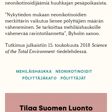
neonikotinoidijäämiä huuhkajan pesäpoikasista.
”Nykytiedon mukaan neonikotinoidien
merkittävin vaikutus lienee pölyttäjien määrän
väheneminen. Se tarkoittaa mehiläishaukoille
vähenevää ravintotilannetta”, Byholm sanoo.
Tutkimus julkaistiin 15. toukokuuta 2018
Science
of the Total Environment
-tiedelehdessä.
MEHILÄISHAUKKA
NEONIKOTINOIDIT
PÖLYTTÄJÄKATO
PÖLYTTÄJÄT
Tilaa Suomen Luonto