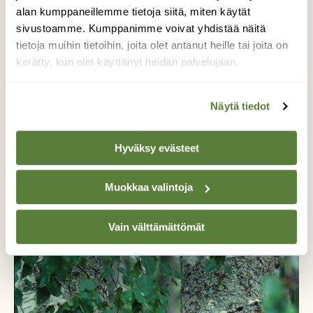
alan kumppaneillemme tietoja siitä, miten käytät
sivustoamme. Kumppanimme voivat yhdistää näitä
tietoja muihin tietoihin, joita olet antanut heille tai joita on
kerätty, kun olet käyttänyt heidän palvelujaan.
Näytä tiedot
Hyväksy evästeet
PIHA JA PUUTARHA
Muokkaa valintoja
Suomen Luonto selvitti: Suuret kauppaketjut
jatkavat Thermacellin myyntiä, vaikka tutkimus
osoittaa laitteen haitallisuuden kimalaisille
Vain välttämättömät