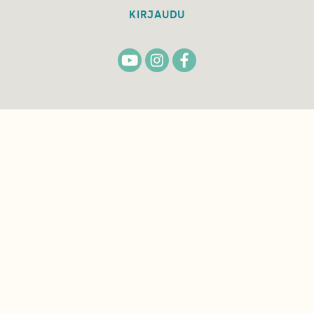
KIRJAUDU
TILAA
SUOMEN
LUONNON
UUTIS­KIRJE
Sähköpostiosoite
Hyväksyn tietojeni käytön uutiskirjeen
lähettämiseen