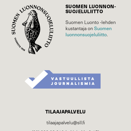
SUOMEN LUONNON­
SUOJELU­LIITTO
Suomen Luonto -lehden
Suomen
kustantaja on
luonnonsuojelu­liitto
.
TILAAJAPALVELU
tilaajapalvelu@sll.fi