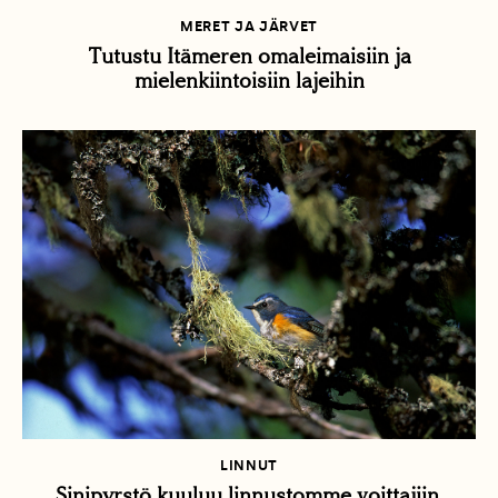
MERET JA JÄRVET
Tutustu Itämeren omaleimaisiin ja
mielenkiintoisiin lajeihin
LINNUT
Sinipyrstö kuuluu linnustomme voittajiin,