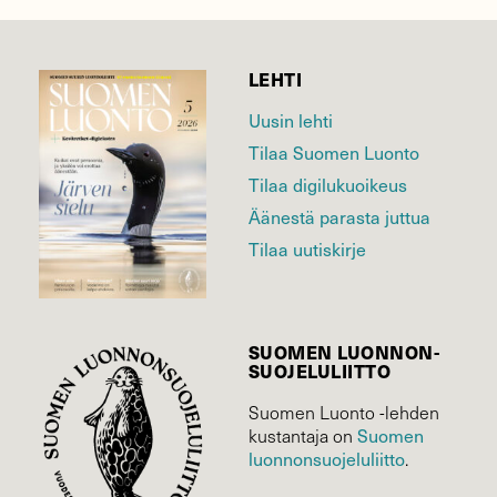
LEHTI
Uusin lehti
Tilaa Suomen Luonto
Tilaa digilukuoikeus
Äänestä parasta juttua
Tilaa uutiskirje
SUOMEN LUONNON­
SUOJELU­LIITTO
Suomen Luonto -lehden
Suomen
kustantaja on
luonnonsuojelu­liitto
.