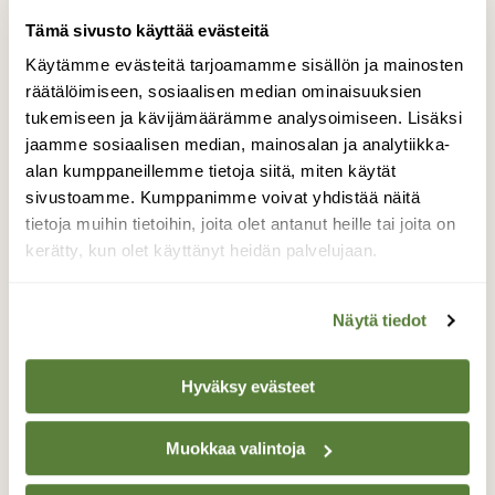
Tämä sivusto käyttää evästeitä
Tilaa nyt!
Käytämme evästeitä tarjoamamme sisällön ja mainosten
räätälöimiseen, sosiaalisen median ominaisuuksien
tukemiseen ja kävijämäärämme analysoimiseen. Lisäksi
jaamme sosiaalisen median, mainosalan ja analytiikka-
alan kumppaneillemme tietoja siitä, miten käytät
sivustoamme. Kumppanimme voivat yhdistää näitä
Lisää aiheesta
tietoja muihin tietoihin, joita olet antanut heille tai joita on
kerätty, kun olet käyttänyt heidän palvelujaan.
Näytä tiedot
Hyväksy evästeet
Muokkaa valintoja