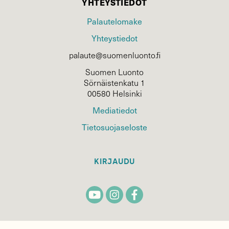
YHTEYSTIEDOT
Palautelomake
Yhteystiedot
palaute@suomenluonto.fi
Suomen Luonto
Sörnäistenkatu 1
00580 Helsinki
Mediatiedot
Tietosuojaseloste
KIRJAUDU