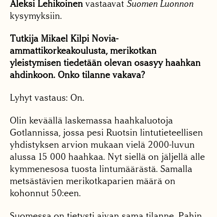
Aleksi Lehikoinen
vastaavat
Suomen Luonnon
kysymyksiin.
Tutkija Mikael Kilpi Novia-
ammattikorkeakoulusta, merikotkan
yleistymisen tiedetään olevan osasyy haahkan
ahdinkoon. Onko tilanne vakava?
Lyhyt vastaus: On.
Olin keväällä laskemassa haahkaluotoja
Gotlannissa, jossa pesi Ruotsin lintutieteellisen
yhdistyksen arvion mukaan vielä 2000-luvun
alussa 15 000 haahkaa. Nyt siellä on jäljellä alle
kymmenesosa tuosta lintumäärästä. Samalla
metsästävien merikotkaparien määrä on
kohonnut 50:een.
Suomessa on tietysti aivan sama tilanne. Pahin