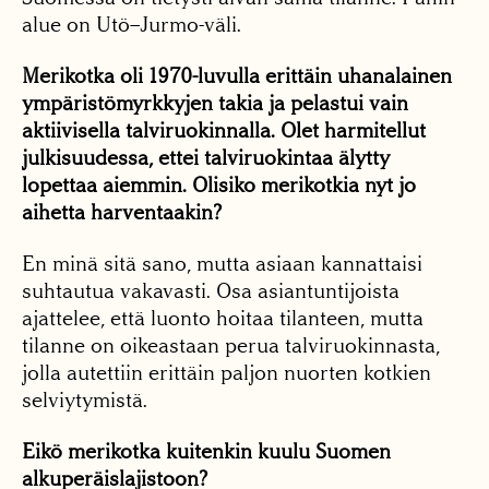
alue on Utö–Jurmo-väli.
Merikotka oli 1970-luvulla erittäin uhanalainen
ympäristömyrkkyjen takia ja pelastui vain
aktiivisella talviruokinnalla. Olet harmitellut
julkisuudessa, ettei talviruokintaa älytty
lopettaa aiemmin. Olisiko merikotkia nyt jo
aihetta harventaakin?
En minä sitä sano, mutta asiaan kannattaisi
suhtautua vakavasti. Osa asiantuntijoista
ajattelee, että luonto hoitaa tilanteen, mutta
tilanne on oikeastaan perua talviruokinnasta,
jolla autettiin erittäin paljon nuorten kotkien
selviytymistä.
Eikö merikotka kuitenkin kuulu Suomen
alkuperäislajistoon?