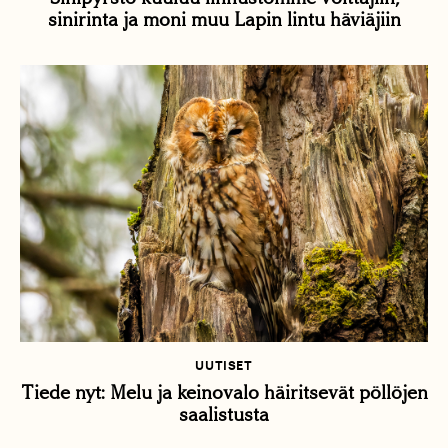
sinirinta ja moni muu Lapin lintu häviäjiin
UUTISET
Tiede nyt: Melu ja keinovalo häiritsevät pöllöjen
saalistusta