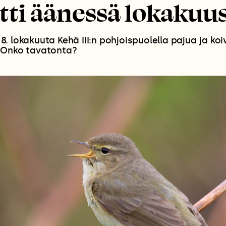
ltti äänessä lokakuu
oi 8. lokakuuta Kehä III:n pohjoispuolella pajua ja k
 Onko tavatonta?