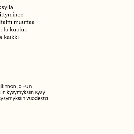
ksyllä
rittyminen
taltti muuttaa
aulu kuuluu
a kaikki
llinnon ja EU:n
siin kysymyksiin Kysy
 kysymyksiin vuodesta