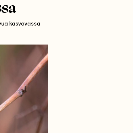
ssa
oivua kasvavassa