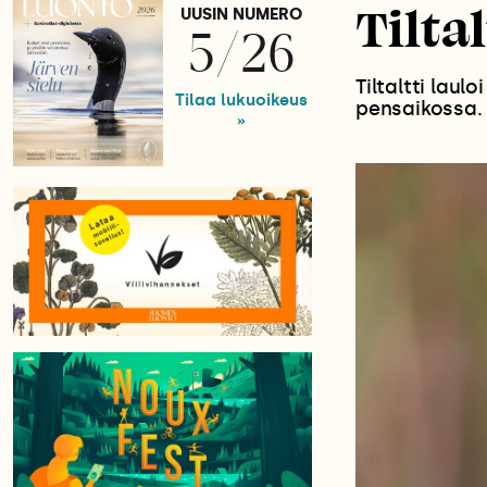
Tilta
UUSIN NUMERO
5/26
Tiltaltti laul
Tilaa lukuoikeus
pensaikossa.
»