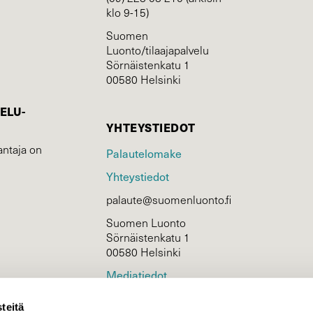
klo 9-15)
Suomen
Luonto/tilaajapalvelu
Sörnäistenkatu 1
00580 Helsinki
ELU­
YHTEYSTIEDOT
ntaja on
Palautelomake
Yhteystiedot
palaute@suomenluonto.fi
Suomen Luonto
Sörnäistenkatu 1
00580 Helsinki
Mediatiedot
Tietosuojaseloste
teitä