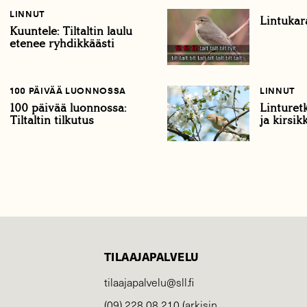
LINNUT
Lintukara
Kuuntele: Tiltaltin laulu
etenee ryhdikkäästi
100 PÄIVÄÄ LUONNOSSA
LINNUT
100 päivää luonnossa:
Linturet
Tiltaltin tilkutus
ja kirsik
TILAAJAPALVELU
tilaajapalvelu@sll.fi
(09) 228 08 210 (arkisin