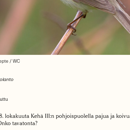
repte / WC
uolanto
uttu
oi 8. lokakuuta Kehä III:n pohjoispuolella pajua ja koi
Onko tavatonta?