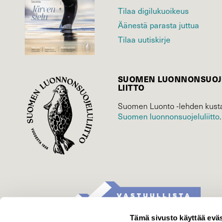
Tilaa digilukuoikeus
Äänestä parasta juttua
Tilaa uutiskirje
SUOMEN LUONNON­SUOJ
LIITTO
Suomen Luonto -lehden kusta
Suomen luonnonsuojelu­liitto
.
Tämä sivusto käyttää eväs