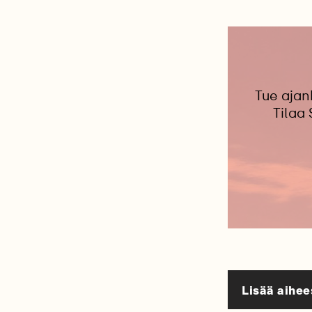
Tue ajan
Tilaa
Lisää aihee