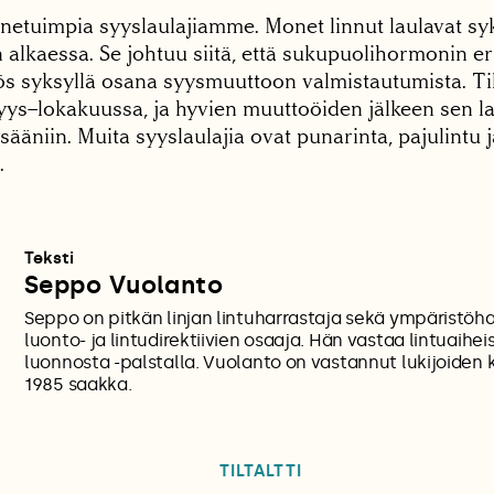
unnetuimpia syyslaulajiamme. Monet linnut laulavat sy
alkaessa. Se johtuu siitä, että sukupuolihormonin e
ös syksyllä osana syysmuuttoon valmistautumista. Til
s–lokakuussa, ja hyvien muuttoöiden jälkeen sen l
ysääniin. Muita syyslaulajia ovat punarinta, pajulintu j
.
Teksti
Seppo Vuolanto
Seppo on pitkän linjan lintuharrastaja sekä ympäristöha
luonto- ja lintudirektiivien osaaja. Hän vastaa lintuaihei
luonnosta -palstalla. Vuolanto on vastannut lukijoiden
1985 saakka.
TILTALTTI