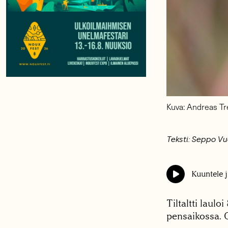
Kuva: Andreas T
Teksti: Seppo V
Kuuntele j
Tiltaltti laul
pensaikossa. 