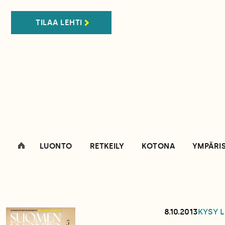
TILAA LEHTI
LUONTO
RETKEILY
KOTONA
YMPÄRI
8.10.2013
KYSY 