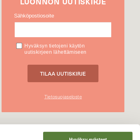
LUONNON
UUTIS­KIRJE
Sähköpostiosoite
Hyväksyn tietojeni käytön
uutiskirjeen lähettämiseen
Tietosuojaseloste
Hyväksy evästeet