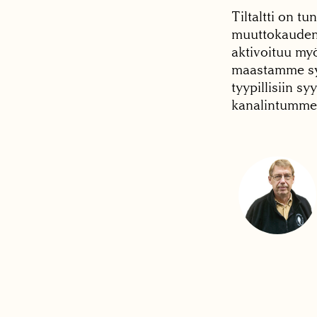
Tiltaltti on t
muuttokauden 
aktivoituu my
maastamme syy
tyypillisiin sy
kanalintumme