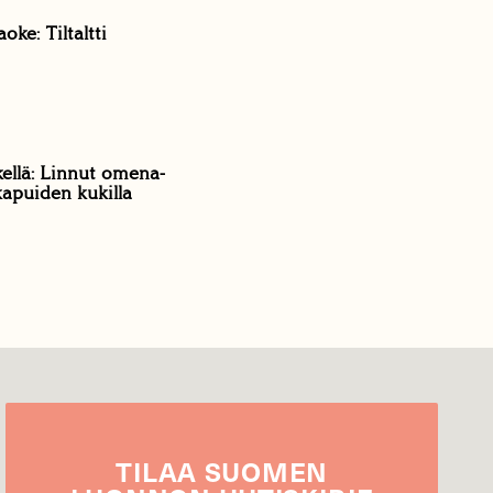
oke: Tiltaltti
kellä: Linnut omena-
kapuiden kukilla
TILAA
SUOMEN