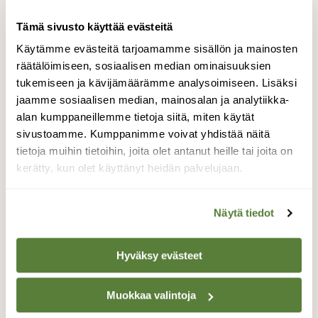
Tämä sivusto käyttää evästeitä
Tilaa Suomen Luonto
Käytämme evästeitä tarjoamamme sisällön ja mainosten
räätälöimiseen, sosiaalisen median ominaisuuksien
Tue ajankohtaista ja asiantuntevaa
tukemiseen ja kävijämäärämme analysoimiseen. Lisäksi
luonto- ja ympäristöjournalismia.
jaamme sosiaalisen median, mainosalan ja analytiikka-
Tilaa Suomen Luonto ja tule mukaan
alan kumppaneillemme tietoja siitä, miten käytät
luonnonystävien joukkoon!
sivustoamme. Kumppanimme voivat yhdistää näitä
tietoja muihin tietoihin, joita olet antanut heille tai joita on
Alk. 3 numeroa 23,40 €.
kerätty, kun olet käyttänyt heidän palvelujaan.
Tilaa nyt!
Näytä tiedot
Hyväksy evästeet
Muokkaa valintoja
Lisää aiheesta