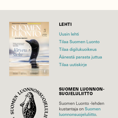
LEHTI
Uusin lehti
Tilaa Suomen Luonto
Tilaa digilukuoikeus
Äänestä parasta juttua
Tilaa uutiskirje
SUOMEN LUONNON­
SUOJELU­LIITTO
Suomen Luonto -lehden
kustantaja on
Suomen
luonnonsuojelu­liitto
.