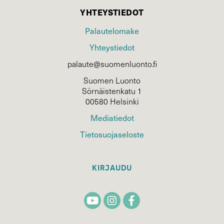
YHTEYSTIEDOT
Palautelomake
Yhteystiedot
palaute@suomenluonto.fi
Suomen Luonto
Sörnäistenkatu 1
00580 Helsinki
Mediatiedot
Tietosuojaseloste
KIRJAUDU