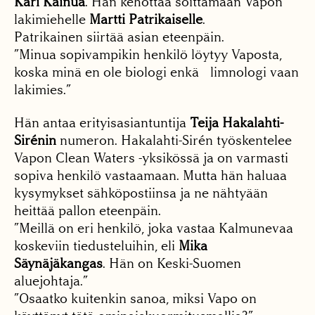
Kari Kainua
. Hän kehottaa soittamaan Vapon
lakimiehelle
Martti Patrikaiselle
.
Patrikainen siirtää asian eteenpäin.
”Minua sopivampikin henkilö löytyy Vaposta,
koska minä en ole biologi enkä limnologi vaan
lakimies.”
Hän antaa erityisasiantuntija
Teija Hakalahti-
Sirénin
numeron. Hakalahti-Sirén työskentelee
Vapon Clean Waters -yksikössä ja on varmasti
sopiva henkilö vastaamaan. Mutta hän haluaa
kysymykset sähköpostiinsa ja ne nähtyään
heittää pallon eteenpäin.
”Meillä on eri henkilö, joka vastaa Kalmunevaa
koskeviin tiedusteluihin, eli
Mika
Säynäjäkangas
. Hän on Keski-Suomen
aluejohtaja.”
”Osaatko kuitenkin sanoa, miksi Vapo on