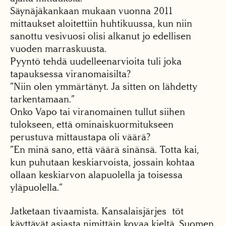
Säynäjäkankaan mukaan vuonna 2011
mittaukset aloitettiin huhtikuussa, kun niin
sanottu vesivuosi olisi alkanut jo edellisen
vuoden marraskuusta.
Pyyntö tehdä uudelleenarvioita tuli joka
tapauksessa viranomaisilta?
”Niin olen ymmärtänyt. Ja sitten on lähdetty
tarkentamaan.”
Onko Vapo tai viranomainen tullut siihen
tulokseen, että ominaiskuormitukseen
perustuva mittaustapa oli väärä?
”En minä sano, että väärä sinänsä. Totta kai,
kun puhutaan keskiarvoista, jossain kohtaa
ollaan keskiarvon alapuolella ja toisessa
yläpuolella.”
Jatketaan tivaamista. Kansalaisjärjes töt
käyttävät asiasta nimittäin kovaa kieltä. Suomen