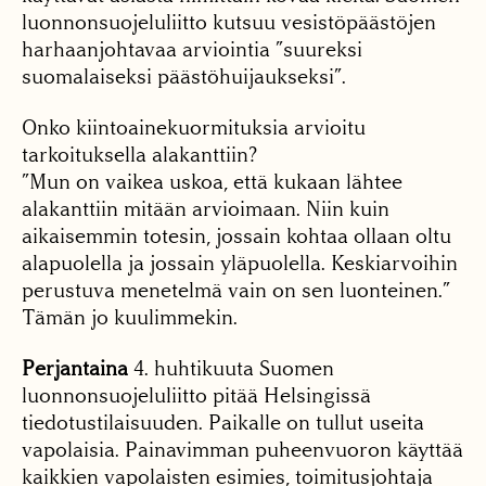
luonnonsuojeluliitto kutsuu vesistöpäästöjen
harhaanjohtavaa arviointia ”suureksi
suomalaiseksi päästöhuijaukseksi”.
Onko kiintoainekuormituksia arvioitu
tarkoituksella alakanttiin?
”Mun on vaikea uskoa, että kukaan lähtee
alakanttiin mitään arvioimaan. Niin kuin
aikaisemmin totesin, jossain kohtaa ollaan oltu
alapuolella ja jossain yläpuolella. Keskiarvoihin
perustuva menetelmä vain on sen luonteinen.”
Tämän jo kuulimmekin.
Perjantaina
4. huhtikuuta Suomen
luonnonsuojeluliitto pitää Helsingissä
tiedotustilaisuuden. Paikalle on tullut useita
vapolaisia. Painavimman puheenvuoron käyttää
kaikkien vapolaisten esimies, toimitusjohtaja