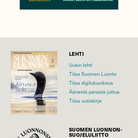
LEHTI
Uusin lehti
Tilaa Suomen Luonto
Tilaa digilukuoikeus
Äänestä parasta juttua
Tilaa uutiskirje
SUOMEN LUONNON­
SUOJELU­LIITTO