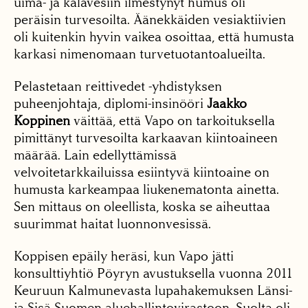
uima- ja kalavesiin ilmestynyt humus oli
peräisin turvesoilta. Äänekkäiden vesiaktiivien
oli kuitenkin hyvin vaikea osoittaa, että humusta
karkasi nimenomaan turvetuotantoalueilta.
Pelastetaan reittivedet -yhdistyksen
puheenjohtaja, diplomi-insinööri
Jaakko
Koppinen
väittää, että Vapo on tarkoituksella
pimittänyt turvesoilta karkaavan kiintoaineen
määrää. Lain edellyttämissä
velvoitetarkkailuissa esiintyvä kiintoaine on
humusta karkeampaa liukenematonta ainetta.
Sen mittaus on oleellista, koska se aiheuttaa
suurimmat haitat luonnonvesissä.
Koppisen epäily heräsi, kun Vapo jätti
konsulttiyhtiö Pöyryn avustuksella vuonna 2011
Keuruun Kalmunevasta lupahakemuksen Länsi-
ja Sisä-Suomen aluehallintovirastoon. Suolta oli