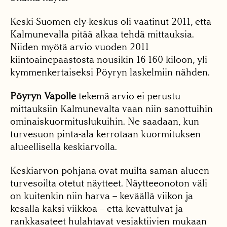
Keski-Suomen ely-keskus oli vaatinut 2011, että
Kalmunevalla pitää alkaa tehdä mittauksia.
Niiden myötä arvio vuoden 2011
kiintoainepäästöstä nousikin 16 160 kiloon, yli
kymmenkertaiseksi Pöyryn laskelmiin nähden.
Pöyryn Vapolle
tekemä arvio ei perustu
mittauksiin Kalmunevalta vaan niin sanottuihin
ominaiskuormituslukuihin. Ne saadaan, kun
turvesuon pinta-ala kerrotaan kuormituksen
alueellisella keskiarvolla.
Keskiarvon pohjana ovat muilta saman alueen
turvesoilta otetut näytteet. Näytteeonoton väli
on kuitenkin niin harva – keväällä viikon ja
kesällä kaksi viikkoa – että kevättulvat ja
rankkasateet hulahtavat vesiaktiivien mukaan