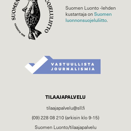
Suomen Luonto -lehden
Suomen
kustantaja on
luonnonsuojelu­liitto
.
TILAAJAPALVELU
tilaajapalvelu@sll.fi
(09) 228 08 210 (arkisin klo 9-15)
Suomen Luonto/tilaajapalvelu