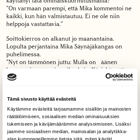
käyttänyt tätä ominaiskuormitusmallia?”
”On varmaan parempi, että Mika kommentoi ne
kaikki, kun hän valmistautuu. Ei ne ole niin
helppoja vastattavia.”
Soittokierros on alkanut jo maanantaina.
Lopulta perjantaina Mika Säynäjäkangas on
puhelimessa.
”Nyt on tämmönen juttu: Mulla on äänen
kanssa pirun suuria vaikeuksia. Käviskö, että
soittasitte maanantaina?”
”Ois ollu vaan muutama kysymys.”
”Ihan oikeasti, kun ison ponnistelun jälkeen
Tämä sivusto käyttää evästeitä
saan muutaman sanan tehtyä.”
Asia venyy siis yhä.
Käytämme evästeitä tarjoamamme sisällön ja mainosten
räätälöimiseen, sosiaalisen median ominaisuuksien
Maanantaina
Säynäjäkangas kuitenkin vastaa
tukemiseen ja kävijämäärämme analysoimiseen. Lisäksi
aivan asiallisesti.
jaamme sosiaalisen median, mainosalan ja analytiikka-
Miksi Vapo on käyttänyt päästöjen arviointiin
alan kumppaneillemme tietoja siitä, miten käytät