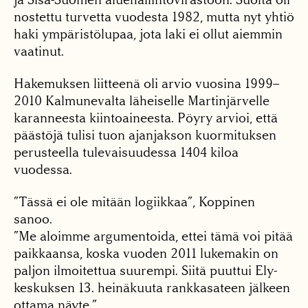
nostettu turvetta vuodesta 1982, mutta nyt yhtiö
haki ympäristölupaa, jota laki ei ollut aiemmin
vaatinut.
Hakemuksen liitteenä oli arvio vuosina 1999–
2010 Kalmunevalta läheiselle Martinjärvelle
karanneesta kiintoaineesta. Pöyry arvioi, että
päästöjä tulisi tuon ajanjakson kuormituksen
perusteella tulevaisuudessa 1404 kiloa
vuodessa.
”Tässä ei ole mitään logiikkaa”, Koppinen
sanoo.
”Me aloimme argumentoida, ettei tämä voi pitää
paikkaansa, koska vuoden 2011 lukemakin on
paljon ilmoitettua suurempi. Siitä puuttui Ely-
keskuksen 13. heinäkuuta rankkasateen jälkeen
ottama näyte.”