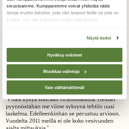
ominaiskuormitusmallia?
sivustoamme. Kumppanimme voivat yhdistää näitä
tietoja muihin tietoihin, joita olet antanut heille tai joita on
”Se on viranomaisten kanssa joskus nähty
kerätty, kun olet käyttänyt heidän palvelujaan.
semmoisena tapana, että sillä saadaan ne
päästöt sopivalla tarkkuudella noteerattua”,
Säynäjäkangas väistää. Hän antaa kuitenkin
Näytä tiedot
myös mahdolliselta kuulostavan selityksen:
”Osa [soista] mitataan ja osaa ei mitata.
Hyväksy evästeet
Varmaan siinä on osaltaan ollut tämmöinen
resurssikysymys taustalla.”
Muokkaa valintoja
Miksi arviota Kalmunevan
kiintoainekuormituksesta sitten nostettiin
Vain välttämättömät
elokuussa 2013 moninkertaiseksi aiemmasta?
”Pitäis kysyä suoraan viranomaisilta. Heidän
pyynnöstähän me viime syksynä tehtiin uusi
laskelma. Edelleenkinhän se perustuu arvioon.
Vuodelta 2011 meillä ei ole koko vesivuoden
ajalta mittauksia.”