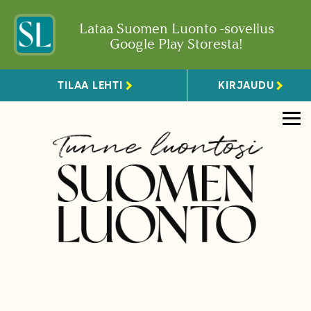
Lataa Suomen Luonto -sovellus
Google Play Storesta!
TILAA LEHTI
KIRJAUDU