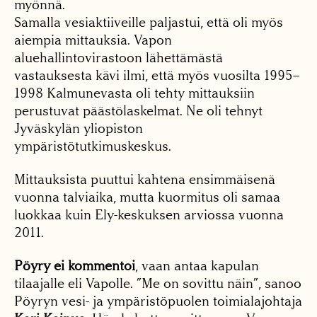
myönnä.
Samalla vesiaktiiveille paljastui, että oli myös
aiempia mittauksia. Vapon
aluehallintovirastoon lähettämästä
vastauksesta kävi ilmi, että myös vuosilta 1995–
1998 Kalmunevasta oli tehty mittauksiin
perustuvat päästölaskelmat. Ne oli tehnyt
Jyväskylän yliopiston
ympäristötutkimuskeskus.
Mittauksista puuttui kahtena ensimmäisenä
vuonna talviaika, mutta kuormitus oli samaa
luokkaa kuin Ely-keskuksen arviossa vuonna
2011.
Pöyry ei kommentoi
, vaan antaa kapulan
tilaajalle eli Vapolle. ”Me on sovittu näin”, sanoo
Pöyryn vesi- ja ympäristöpuolen toimialajohtaja