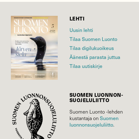
LEHTI
Uusin lehti
Tilaa Suomen Luonto
Tilaa digilukuoikeus
Äänestä parasta juttua
Tilaa uutiskirje
SUOMEN LUONNON­
SUOJELU­LIITTO
Suomen Luonto -lehden
kustantaja on
Suomen
luonnonsuojelu­liitto
.