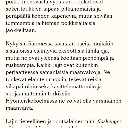
poikki menevästä vyöstään. Toukat ovat
sokeritoukkien tapaan pitkänomaisia ja
peräpäätä kohden kapenevia, mutta selvästi
tummempia ja hieman poikkiraitaisia
jaokkeiltaan.
Nykyisin Suomessa tavataan useita muitakin
sisätiloissa esiintyviä eksoottisia lähilajeja,
mutta ne ovat yleensä kooltaan pienempiä ja
ruskeampia. Kaikki lajit ovat kuitenkin
periaatteessa samanlaisia maanvaivoja. Ne
tunkevat eläinten ruokiin, tekevät reikiä
villapaitoihin sekä käsittelemättömiin ja
suojaamattomiin turkiksiin.
Hyönteiskokoelmissa ne voivat olla varsinainen
maanvaiva.
Lajin tieteellinen ja ruotsalainen nimi
fläskenger