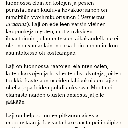
luonnossa eläinten kolojen ja pesien
perusfaunaan kuuluva kovakuoriainen on
nimeltään vyöihrakuoriainen (
Dermestes
lardarius
). Laji on edelleen varsin yleinen
kaupunkeja myöten, mutta nykyisen
ilmastoinnin ja lämmityksen aikakaudella se ei
ole enää samanlainen riesa kuin aiemmin, kun
asuintaloissa oli kosteampaa.
Laji on luonnossa raatojen, eläinten osien,
kuten karvojen ja höyhenten hyödyntäjä, joiden
toukkia käytetään useiden lähisukuisten lajien
ohella jopa luiden puhdistuksessa. Muuta ei
eläimistä näiden otusten ansiosta jäljelle
jääkään.
Laji on helppo tuntea pitkänomaisesta
muodostaan ja leveästä harmaasta peitinsiipien