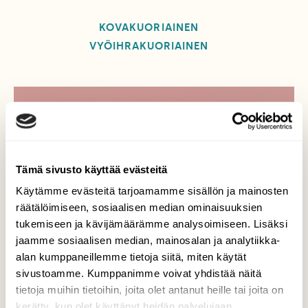
KOVAKUORIAINEN
VYÖIHRAKUORIAINEN
Tilaa Suomen Luonto
Tue ajankohtaista ja asiantuntevaa
Tämä sivusto käyttää evästeitä
luonto- ja ympäristöjournalismia.
Tilaa Suomen Luonto ja tule mukaan
Käytämme evästeitä tarjoamamme sisällön ja mainosten
luonnonystävien joukkoon!
räätälöimiseen, sosiaalisen median ominaisuuksien
tukemiseen ja kävijämäärämme analysoimiseen. Lisäksi
Alk. 3 numeroa 23,40 €.
jaamme sosiaalisen median, mainosalan ja analytiikka-
alan kumppaneillemme tietoja siitä, miten käytät
sivustoamme. Kumppanimme voivat yhdistää näitä
Tilaa nyt!
tietoja muihin tietoihin, joita olet antanut heille tai joita on
kerätty, kun olet käyttänyt heidän palvelujaan.