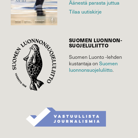
Äänestä parasta juttua
Tilaa uutiskirje
SUOMEN LUONNON­
SUOJELU­LIITTO
Suomen Luonto -lehden
kustantaja on
Suomen
luonnonsuojelu­liitto
.