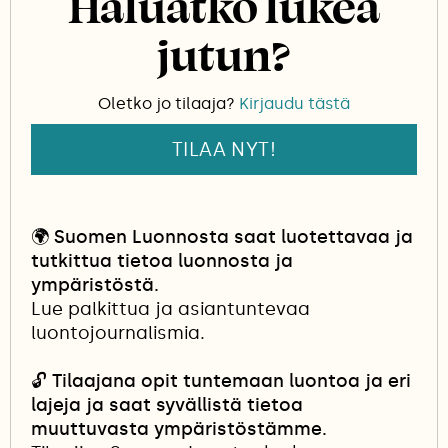
Haluatko lukea
parinkymmenen naaraan munat.
jutun?
Oletko jo tilaaja?
Kirjaudu tästä
TILAA NYT!
🌍
Suomen Luonnosta saat luotettavaa ja
tutkittua tietoa luonnosta ja
ympäristöstä.
Lue palkittua ja asiantuntevaa
luontojournalismia.
🔓
Tilaajana opit tuntemaan luontoa ja eri
lajeja ja saat syvällistä tietoa
muuttuvasta ympäristöstämme.