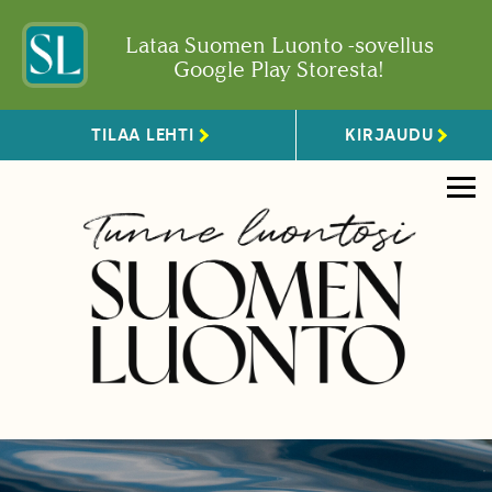
Lataa Suomen Luonto -sovellus
Google Play Storesta!
TILAA LEHTI
KIRJAUDU