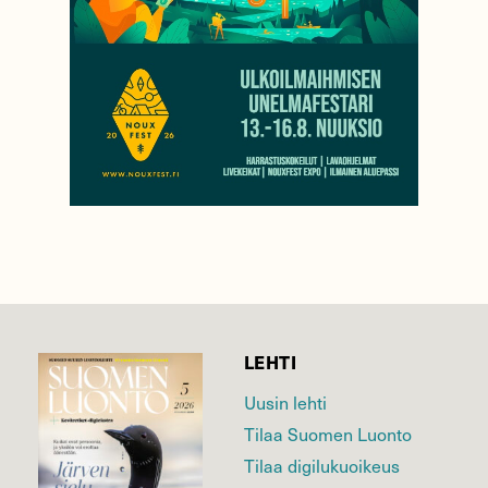
LEHTI
Uusin lehti
Tilaa Suomen Luonto
Tilaa digilukuoikeus