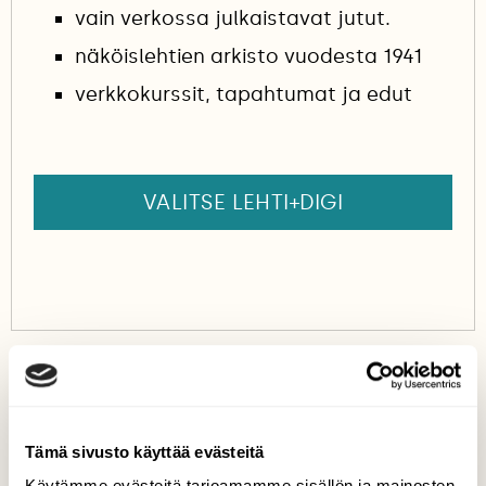
vain verkossa julkaistavat jutut.
näköislehtien arkisto vuodesta 1941
verkkokurssit, tapahtumat ja edut
VALITSE LEHTI+DIGI
HEIKKI WILLAMO
RANTAKÄÄRME
Tämä sivusto käyttää evästeitä
TARHAKÄÄRME
Käytämme evästeitä tarjoamamme sisällön ja mainosten