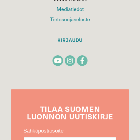
Mediatiedot
Tietosuojaseloste
KIRJAUDU
TILAA
SUOMEN
LUONNON
UUTIS­KIRJE
Sähköpostiosoite