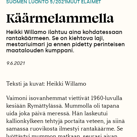
SUOMEN LUONTO
5/2021
MUUT ELÄIMET
Käärmelammella
Heikki Willamo ilahtuu aina kohdatessaan
rantakäärmeen. Se on kiehtova laji,
mestariuimari ja ennen pidetty perinteisen
maatalouden kumppani.
9.6.2021
Teksti ja kuvat: Heikki Willamo
Vaimoni isovanhemmat viettivät 1960-luvulla
kesiään Rymättylässä. Mummolla oli tapana
uida joka päivä meressä. Hän laskeutui
kallionkylkeen tehtyjä portaita veteen, ja siinä
samassa ruovikosta ilmestyi rantakäärme. Se
lyöttäytyi mummon matkaan, seurasi aivan