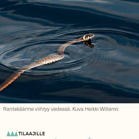
Rantakäärme viihtyy vedessä. Kuva Heikki Willamo
TILAAJILLE