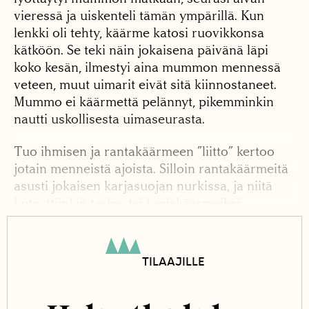
vieressä ja uiskenteli tämän ympärillä. Kun
lenkki oli tehty, käärme katosi ruovikkonsa
kätköön. Se teki näin jokaisena päivänä läpi
koko kesän, ilmestyi aina mummon mennessä
veteen, muut uimarit eivät sitä kiinnostaneet.
Mummo ei käärmettä pelännyt, pikemminkin
nautti uskollisesta uimaseurasta.
Tuo ihmisen ja rantakäärmeen ”liitto” kertoo
jotain menneistä ajoista. Silloin rantakäärmeitä
asusti jokaisen karjasuojan nurkissa, ja niitä
kutsuttiinkin tarha- tai karjakäärmeiksi.
Seinustojen lantakasat kiinnostivat käärmeitä.
Ne olivat mainioita lisääntymispaikkoja, joiden
TILAAJILLE
kätköön munitut munat hautuivat
käärmeenpoikasiksi hitaasti palavan lannan
lämmössä. Yhdessä kasassa saattoi olla jopa