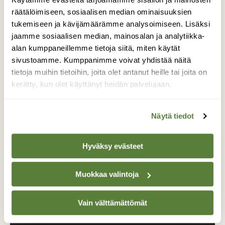
räätälöimiseen, sosiaalisen median ominaisuuksien
tukemiseen ja kävijämäärämme analysoimiseen. Lisäksi
jaamme sosiaalisen median, mainosalan ja analytiikka-
Tilaa Suomen Luonto
alan kumppaneillemme tietoja siitä, miten käytät
sivustoamme. Kumppanimme voivat yhdistää näitä
Tue ajankohtaista ja asiantuntevaa
tietoja muihin tietoihin, joita olet antanut heille tai joita on
luonto- ja ympäristöjournalismia.
kerätty, kun olet käyttänyt heidän palvelujaan.
Tilaa Suomen Luonto ja tule mukaan
luonnonystävien joukkoon!
Näytä tiedot
Alk. 3 numeroa 23,40 €.
Hyväksy evästeet
Tilaa nyt!
Muokkaa valintoja
Vain välttämättömät