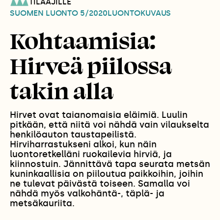
TILAAJILLE
SUOMEN LUONTO
5/2020
LUONTOKUVAUS
Kohtaamisia:
Hirveä piilossa
takin alla
Hirvet ovat taianomaisia eläimiä. Luulin
pitkään, että niitä voi nähdä vain vilaukselta
henkilöauton taustapeilistä.
Hirviharrastukseni alkoi, kun näin
luontoretkelläni ruokailevia hirviä, ja
kiinnostuin. Jännittävä tapa seurata metsän
kuninkaallisia on piiloutua paikkoihin, joihin
ne tulevat päivästä toiseen. Samalla voi
nähdä myös valkohäntä-, täplä- ja
metsäkauriita.