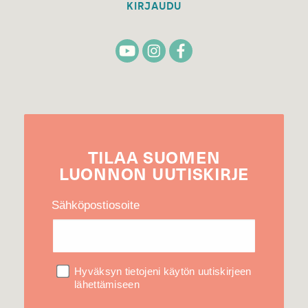
KIRJAUDU
TILAA
SUOMEN
LUONNON
UUTIS­KIRJE
Sähköpostiosoite
Hyväksyn tietojeni käytön uutiskirjeen
lähettämiseen