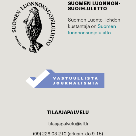
SUOMEN LUONNON­
SUOJELU­LIITTO
Suomen Luonto -lehden
Suomen
kustantaja on
luonnonsuojelu­liitto
.
TILAAJAPALVELU
tilaajapalvelu@sll.fi
(09) 228 08 210 (arkisin klo 9-15)