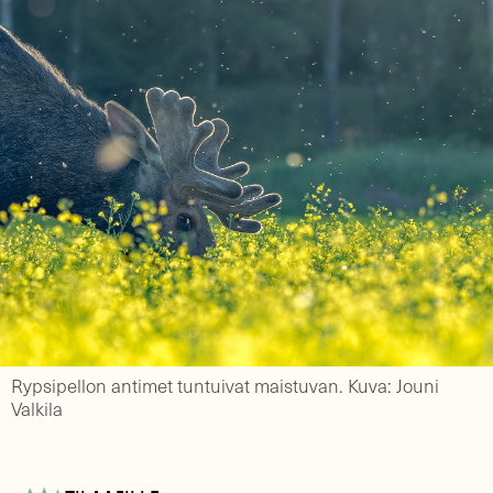
Rypsipellon antimet tuntuivat maistuvan. Kuva: Jouni
Valkila