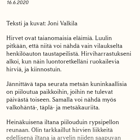
16.6.2020
Teksti ja kuvat: Joni Valkila
Hirvet ovat taianomaisia eläimiä. Luulin
pitkään, että niitä voi nähdä vain vilaukselta
henkilöauton taustapeilistä. Hirviharrastukseni
alkoi, kun näin luontoretkelläni ruokailevia
hirviä, ja kiinnostuin.
Jännittävä tapa seurata metsän kuninkaallisia
on piiloutua paikkoihin, joihin ne tulevat
päivästä toiseen. Samalla voi nähdä myös
valkohäntä-, täplä- ja metsäkauriita.
Heinäkuisena iltana piilouduin rypsipellon
reunaan. Olin tarkkaillut hirvien liikkeitä
edellisenä iltana ja arvelin niiden saapuvan