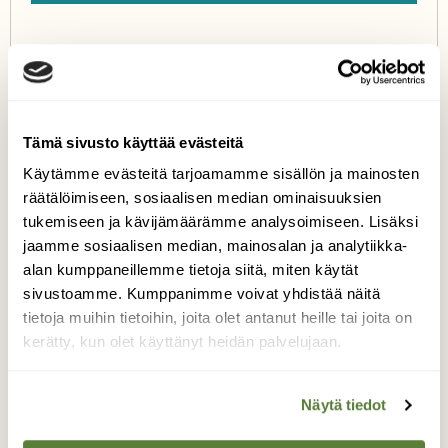
Tämä sivusto käyttää evästeitä
Käytämme evästeitä tarjoamamme sisällön ja mainosten
HIRVI
KOHTAAMISIA
räätälöimiseen, sosiaalisen median ominaisuuksien
LUONTOKUVAUS
tukemiseen ja kävijämäärämme analysoimiseen. Lisäksi
jaamme sosiaalisen median, mainosalan ja analytiikka-
alan kumppaneillemme tietoja siitä, miten käytät
sivustoamme. Kumppanimme voivat yhdistää näitä
tietoja muihin tietoihin, joita olet antanut heille tai joita on
Tilaa Suomen Luonto
kerätty, kun olet käyttänyt heidän palvelujaan.
Tue ajankohtaista ja asiantuntevaa
luonto- ja ympäristöjournalismia.
Näytä tiedot
Tilaa Suomen Luonto ja tule mukaan
luonnonystävien joukkoon!