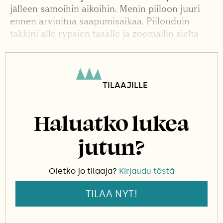
jälleen samoihin aikoihin. Menin piiloon juuri
ennen arvioitua saapumisaikaa. Piilouduin
takkini alle rypsien tasalle ja zoomailin sieltä
maastoa kameran läpi.
TILAAJILLE
Haluatko lukea
jutun?
Oletko jo tilaaja?
Kirjaudu tästä
TILAA NYT!