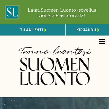
Lataa Suomen Luonto -sovellus
Google Play Storesta!
TILAA LEHTI
KIRJAUDU