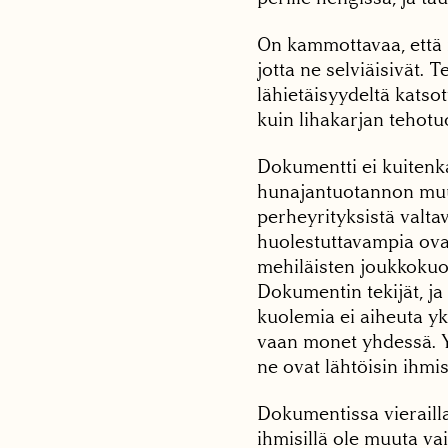
On kammottavaa, että m
jotta ne selviäisivät. 
lähietäisyydeltä kats
kuin lihakarjan tehotu
Dokumentti ei kuitenka
hunajantuotannon muu
perheyrityksistä valtav
huolestuttavampia ova
mehiläisten joukkokuol
Dokumentin tekijät, ja 
kuolemia ei aiheuta yk
vaan monet yhdessä. Yht
ne ovat lähtöisin ihmis
Dokumentissa vierailla
ihmisillä ole muuta va