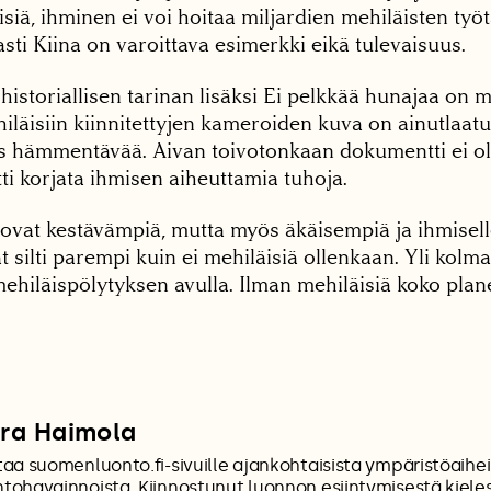
iä, ihminen ei voi hoitaa miljardien mehiläisten työ
asti Kiina on varoittava esimerkki eikä tulevaisuus.
istoriallisen tarinan lisäksi Ei pelkkää hunajaa on 
läisiin kiinnitettyjen kameroiden kuva on ainutlaatu
ys hämmentävää. Aivan toivotonkaan dokumentti ei ol
ti korjata ihmisen aiheuttamia tuhoja.
ovat kestävämpiä, mutta myös äkäisempiä ja ihmisel
t silti parempi kuin ei mehiläisiä ollenkaan. Yli ko
mehiläispölytyksen avulla. Ilman mehiläisiä koko pl
ra Haimola
ttaa suomenluonto.fi-sivuille ajankohtaisista ympäristöaihe
ntohavainnoista. Kiinnostunut luonnon esiintymisestä kieles