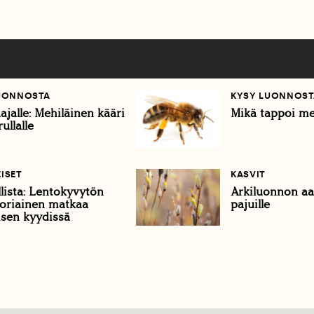
UONNOSTA
KYSY LUONNOST
aajalle: Mehiläinen kääri
Mikä tappoi me
ullalle
ISET
KASVIT
lista: Lentokyvytön
Arkiluonnon aar
oriainen matkaa
pajuille
isen kyydissä