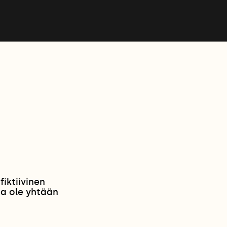
iktiivinen
na ole yhtään