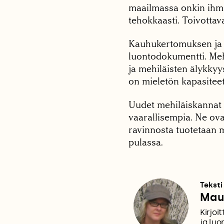
maailmassa onkin ihmis
tehokkaasti. Toivottav
Kauhukertomuksen ja h
luontodokumentti. Mehi
ja mehiläisten älykky
on mieletön kapasiteet
Uudet mehiläiskannat 
vaarallisempia. Ne ova
ravinnosta tuotetaan 
pulassa.
Teksti
Mau
Kirjoi
ja luo