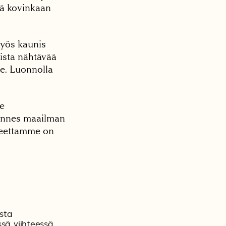
tä kovinkaan
myös kaunis
ista nähtävää
e. Luonnolla
le
lmannes maailman
aneettamme on
ista
sä, viihteessä,