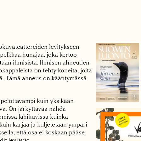
lokuvateattereiden levitykseen
pelkkää hunajaa, joka kertoo
astaan ihmisistä. Ihmisen ahneuden
okappaleista on tehty koneita, joita
ttä. Tämä ahneus on kääntymässä
 pelottavampi kuin yksikään
uva. On järkyttävää nähdä
missa lähikuvissa kuinka
 kuin karjaa ja kuljetetaan ympäri
sella, että osa ei koskaan pääse
dit leviävät.