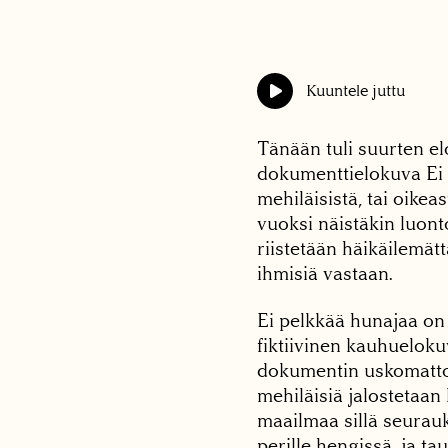
Kuuntele juttu
Tänään tuli suurten e
dokumenttielokuva Ei 
mehiläisistä, tai oike
vuoksi näistäkin luont
riistetään häikäilemä
ihmisiä vastaan.
Ei pelkkää hunajaa on
fiktiivinen kauhuelok
dokumentin uskomatto
mehiläisiä jalostetaan
maailmaa sillä seurauk
perille hengissä, ja tau