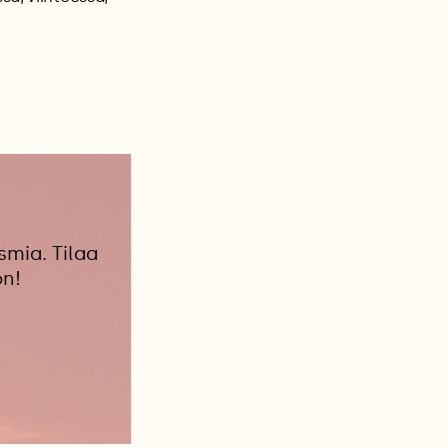
smia. Tilaa
on!