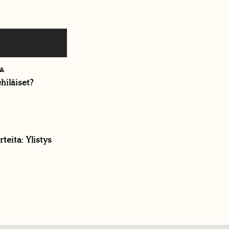
A
hiläiset?
teita: Ylistys