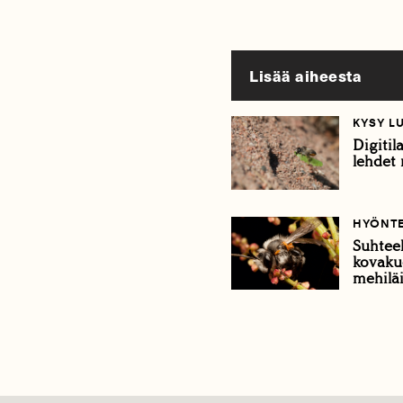
Lisää aiheesta
KYSY L
Digitil
lehdet r
HYÖNTE
Suhteel
kovaku
mehilä