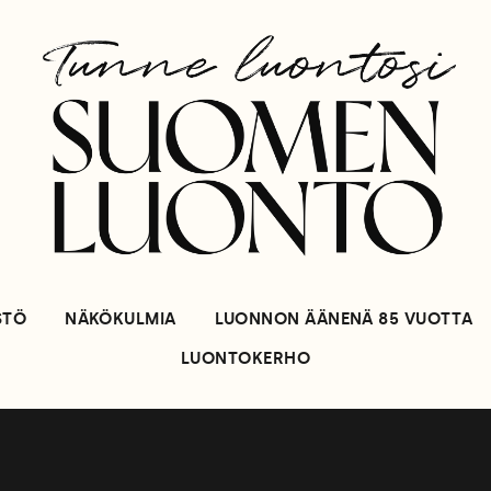
STÖ
NÄKÖKULMIA
LUONNON ÄÄNENÄ 85 VUOTTA
LUONTOKERHO