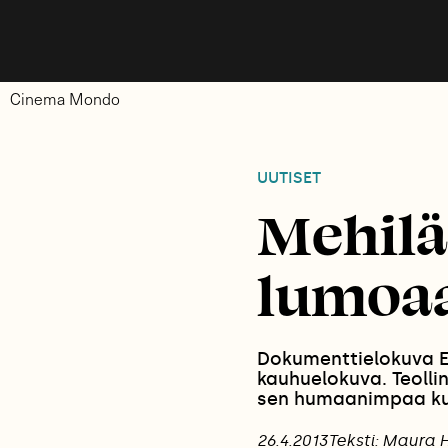
Cinema Mondo
UUTISET
Mehilä
lumoaa
Dokumenttielokuva Ei
kauhuelokuva. Teolli
sen humaanimpaa kui
26.4.2013
Teksti: Maura 