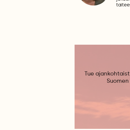
taitee
Tue ajankohtaist
Suomen 