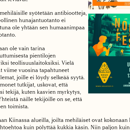
ehiläisille syötetään antibiootteja,
Teollinen hunajantuotanto ei
ottuna ole yhtään sen humaanimpaa
otanto.
an ole vain tarina
ttumisesta pientilojen
iksi teollisuuslaitoksiksi. Vielä
t viime vuosina tapahtuneet
emat, joille ei löydy selkeää syytä.
monet tutkijat, uskovat, että
si tekijä, kuten kasvien myrkytys,
eistä näille tekijöille on se, että
en toimista.
an Kiinassa alueilla, joilta mehiläiset ovat kokonaan
ihtoehtoa kuin pölyttää kukkia käsin. Niin paljon kuin