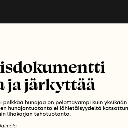
isdokumentti
 ja järkyttää
 pelkkää hunajaa on pelottavampi kuin yksikään f
nen hunajantuotanto ei lähietäisyydeltä katsottu
n lihakarjan tehotuotanto.
Haimola